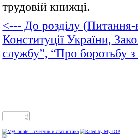
трудовій книжці.
<--- До розділу
(Питання-в
Конституції України, Зак
службу”, “Про боротьбу з