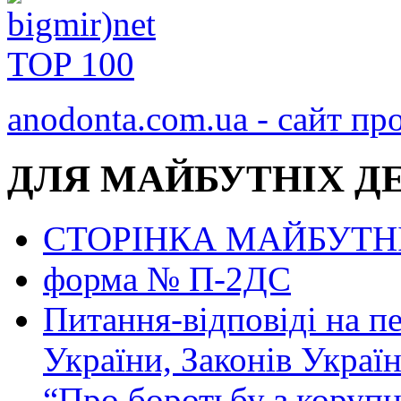
anodonta.com.ua - сайт про
ДЛЯ МАЙБУТНІХ Д
СТОРІНКА МАЙБУТН
форма № П-2ДС
Питання-відповіді на п
України, Законів Украї
“Про боротьбу з коруп