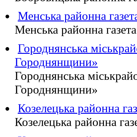
Менська районна газ
Менська районна газ
Городнянська міськра
Городнянщини»
Городнянська міськра
Городнянщини»
Козелецька районна г
Козелецька районна г