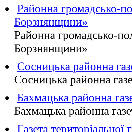
Районна громадсько-пол
Борзнянщини»
Районна громадсько-пол
Борзнянщини»
Сосницька районна га
Сосницька районна газ
Бахмацька районна г
Бахмацька районна га
Газета територіально