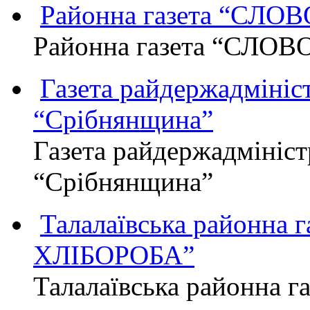
Районна газета “СЛО
Районна газета “СЛОВ
Газета райдержадмініст
“Срібнянщина”
Газета райдержадмініст
“Срібнянщина”
Талалаївська районна
ХЛІБОРОБА”
Талалаївська районна