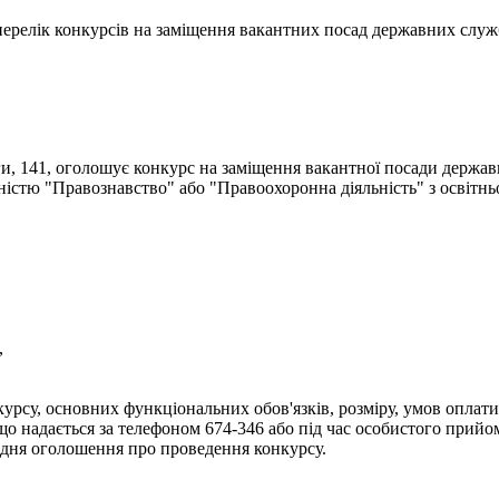
- перелік конкурсів на заміщення вакантних посад державних служ
ги, 141, оголошує конкурс на заміщення вакантної посади держав
ьністю "Правознавство" або "Правоохоронна діяльність" з освітн
,
урсу, основних функціональних обов'язків, розміру, умов оплати 
надається за телефоном 674-346 або під час особистого прийому 
дня оголошення про проведення конкурсу.