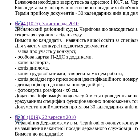
Бажаючим необхідно звернутись за адресою: 14017, м. Черні
Більш детальну інформацію стосовно посадових обов'язків 
Термін прийому документів - 30 календарних днів від дн
№ 44 (1025), 3 листопада 2010
Деснянський районний суд м. Чернігова що знаходиться з
секретаря судових засідань суду.
Вимоги до кандидатів - наявність вищої освіти за спеціа
Для участі у конкурсі подаються документи:
- заява про участь у конкурсі;
- особова картка П-2ДС з додатками,
- копія паспорта,
- копія диплома,
- копія трудової книжки, завірена за місцем роботи,
- копія довідки про присвоєння ідентифікаційного номеру
- декларація про доходи за попередній рік,
- фотокартка розміром 4х6 см.
Додаткова інформація щодо часу й місця проведення конку
урахуванням специфіки функціональних повноважень тощо 
Документи приймаються протягом 30 календарних днів ві
№ 38 (1019), 22 вересня 2010
Управління Держкомзему в м. Чернігові оголошує конкур
на заміщення вакантної посади державного службовця - го
Вимоги до кандидатів: