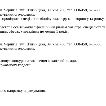
 Чернігів, вул. П'ятницька, 39, кім. 700, тел. 668-458, 676-686.
лікування оголошення.
 провідного спеціаліста відділу кадастру, моніторингу та ринку 
дастр" з освітньо-кваліфікаційним рівнем магістра, спеціаліста т
інших сферах управління не менше 5 років;
 Чернігів, вул. П'ятницька, 39, кім. 700, тел. 668-458, 676-686.
лікування оголошення.
голошує конкурс на заміщення вакантної посади.
державному кордоні:
ідного напрямку спрямування;