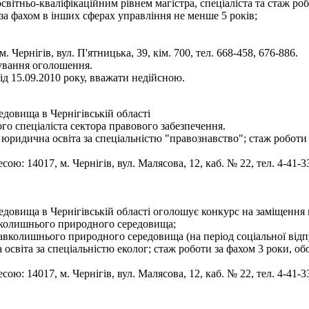
освітньо-кваліфікаційним рівнем магістра, спеціаліста та стаж р
 за фахом в інших сферах управління не менше 5 років;
 Чернігів, вул. П'ятницька, 39, кім. 700, тел. 668-458, 676-886.
кування оголошення.
д 15.09.2010 року, вважати недійсною.
овища в Чернігівській області
о спеціаліста сектора правового забезпечення.
юридична освіта за спеціальністю "правознавство"; стаж роботи
ою: 14017, м. Чернігів, вул. Малясова, 12, каб. № 22, тел. 4-41-3
овища в Чернігівській області оголошує конкурс на заміщення 
авколишнього природного середовища;
навколишнього природного середовища (на період соціальної від
освіта за спеціальністю еколог; стаж роботи за фахом 3 роки, 
ою: 14017, м. Чернігів, вул. Малясова, 12, каб. № 22, тел. 4-41-3