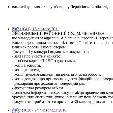
вакансії державних службовців у Чернігівській області, 
№ 7 (1041), 16 лютого 2011
ДЕСНЯНСЬКИЙ РАЙОННИЙ СУД М. ЧЕРНІГОВА
що знаходиться за адресою: м. Чернігів, проспект Перемо
Вимоги до кандидатів: наявність вищої освіти за спеціал
навичок роботи з комп'ютером.
Для участі у конкурсі подаються документи:
- заява про участь у конкурсі,
- особова картка П-2ДС з додатками,
- копія паспорта,
- копія диплома,
- копія трудової книжки, завірена за місцем роботи,
- копія довідки про присвоєння ідентифікаційного номера
- декларація про доходи за попередній рік,
- фотокартка розміром 4х6 см.
Додаткова інформація щодо часу та місця проведення конк
урахуванням специфіки функціональних повноважень тощо 
Документи приймаються протягом 30 календарних днів з 
№ 47 (1028), 24 листопада 2010