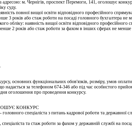
а адресою: м. Чернігів, проспект Перемоги, 141, оголошує конку
іку суду.
явність повної вищої освіти відповідного професійного спрямува
нше 3 років або стаж роботи на посаді головного бухгалтера не м
ького обліку: наявність вищої освіти відповідного професійного 
менше 2 років або стаж роботи за фахом в інших сферах не менше 
,
урсу, основних функціональних обов'язків, розміру, умов оплати 
надається за телефоном 674-346 або під час особистого прийому 
дня оголошення про проведення конкурсу.
ОЛОШУЄ КОНКУРС
 головного спеціаліста з питань кадрової роботи та державної с
, спеціаліста та стаж роботи за фахом у державній службі на поса