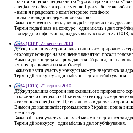
- освіта вища за спеціальністю "бухгалтерський облік" за 
спеціаліста - бухгалтера не менше 1 року або стаж роботи
- вміння працювати з комп'ютерною технікою;
- вільне володіння державною мовою.
Бажаючим взяти участь у конкурсі звертатись за адресою: м.
Термін подачі заяв на конкурс - один місяць з дня опублі
Попередню інформацію, надруковану в номері 37 (1018) ві
№ 38 (1019), 22 вересня 2010
Держуправління охорони навколишнього природного серед
оголошує конкурс на заміщення вакантної посади головног
Вимоги до кандидата: громадянство України; повна вища 
вміння працювати на комп'ютері.
Бажаючі взяти участь у конкурсі можуть звертатись за адрес
Термін дії конкурсу - один місяць із дня опублікування.
№ 34 (1015), 25 серпня 2010
Держуправління охорони навколишнього природного серед
- головного спеціаліста Північного сектору з охорони н
- головного спеціаліста Центрального відділу з охорони 
Вимоги до кандидатів: громадянство України; повна вища 
комп'ютері.
Бажаючі взяти участь у конкурсі можуть звертатися за адрес
Термін дії конкурсу - один місяць з дня опублікування.