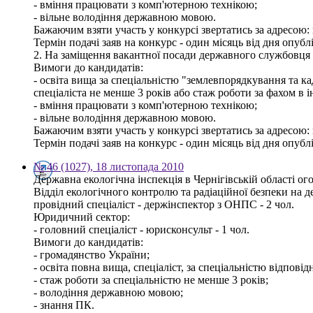
- вміння працювати з комп'ютерною технікою;
- вільне володіння державною мовою.
Бажаючим взяти участь у конкурсі звертатись за адресою: м.
Термін подачі заяв на конкурс - один місяць від дня опуб
2. На заміщення вакантної посади державного службовця -
Вимоги до кандидатів:
- освіта вища за спеціальністю "землевпорядкування та ка
спеціаліста не менше 3 років або стаж роботи за фахом в 
- вміння працювати з комп'ютерною технікою;
- вільне володіння державною мовою.
Бажаючим взяти участь у конкурсі звертатись за адресою: м.
Термін подачі заяв на конкурс - один місяць від дня опуб
№ 46 (1027), 18 листопада 2010
Державна екологічна інспекція в Чернігівській області о
Відділ екологічного контролю та радіаційної безпеки на 
провідний спеціаліст - держінспектор з ОНПС - 2 чол.
Юридичний сектор:
- головний спеціаліст - юрисконсульт - 1 чол.
Вимоги до кандидатів:
- громадянство України;
- освіта повна вища, спеціаліст, за спеціальністю відпов
- стаж роботи за спеціальністю не менше 3 років;
- володіння державною мовою;
- знання ПК.