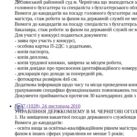
Деснянський районний суд м. Чернігова що знаходиться з
головного бухгалтера та спеціаліста з бухгалтерського обл
Вимоги до кандидатів на посаду головного бухгалтера: на
магістра, стаж роботи за фахом на державній службі не ме
Вимоги до кандидатів на посаду спеціаліста з бухгалтерс
бакалавра, стаж роботи за фахом на державній службі не 
Для участі у конкурсі подаються документи:
- заява про участь у конкурсі,
- особова картка П-2ДС з додатками,
- копія паспорта,
- копія диплома,
- копія трудової книжки, завірена за місцем роботи,
- копія довідки про присвоєння ідентифікаційного номеру
- декларація про доходи за попередній рік,
- фотокартка розміром 4х6 см.
Додаткова інформація щодо часу та місця проведення конк
урахуванням специфіки функціональних повноважень тощо 
Документи приймаються протягом 30 календарних днів з 
№ 47 (1028), 24 листопада 2010
УПРАВЛІННЯ ДЕРЖКОМЗЕМУ В М. ЧЕРНІГОВІ ОГ
1. На заміщення вакантної посади державного службовця -
Вимоги до кандидатів:
- освіта вища за освітньо-кваліфікаційним рівнем магістра
фахом в інших сферах управління не менше 5 років;