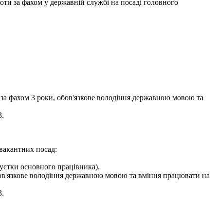
оботи за фахом у державній службі на посаді головного
 за фахом 3 роки, обов'язкове володіння державною мовою та
3.
вакантних посад:
пустки основного працівника).
обов'язкове володіння державною мовою та вміння працювати на
3.