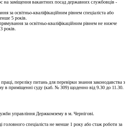
рс на заміщення вакантних посад державних службовців -
ння за освітньо-кваліфікаційним рівнем спеціаліста або
енше 5 років.
спрямування за освітньо-кваліфікаційним рівнем не нижче
3 років.
праці, переліку питань для перевірки знання законодавства з
в приміщенні суду (каб. № 309) щоденно від 9.30 до 11.30.
лужби управління Держкомзему в м. Чернігові.
ді головного спеціаліста не менше 1 року або стаж роботи за