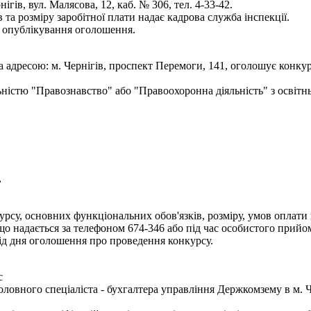
гів, вул. Малясова, 12, каб. № 306, тел. 4-33-42.
та розміру заробітної плати надає кадрова служба інспекції.
я опублікування оголошення.
а адресою: м. Чернігів, проспект Перемоги, 141, оголошує конку
льністю "Правознавство" або "Правоохоронна діяльність" з освіт
,
рсу, основних функціональних обов'язків, розміру, умов оплати п
надається за телефоном 674-346 або під час особистого прийому 
д дня оголошення про проведення конкурсу.
с
ловного спеціаліста - бухгалтера управління Держкомзему в м. Ч