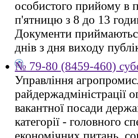
особистого прийому в п
п'ятницю з 8 до 13 годи
Документи приймаються
днів з дня виходу публі
№ 79-80 (8459-460) суб
Управління агропромис
райдержадміністрації о
вакантної посади держа
категорії - головного сп
економічних питань, со