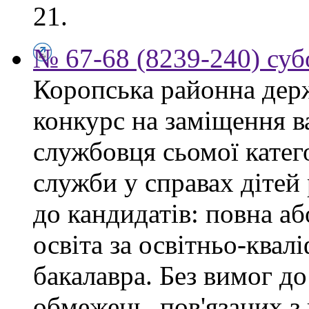
21.
№ 67-68 (8239-240) суб
Коропська районна дер
конкурс на заміщення в
службовця сьомої категор
служби у справах дітей
до кандидатів: повна аб
освіта за освітньо-квал
бакалавра. Без вимог до
обмежень, пов'язаних 