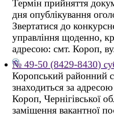
Термін прийняття докум
дня опублікування ого
Звертатися до конкурсно
управління щоденно, крі
адресою: смт. Короп, ву
№ 49-50 (8429-8430) су
Коропський районний су
знаходиться за адресою 
Короп, Чернігівської об
заміщення вакантної пос