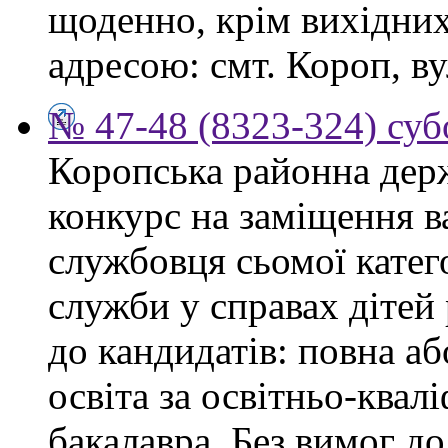
щоденно, крім вихідних,
адресою: смт. Короп, ву
№ 47-48 (8323-324) суб
Коропська районна дер
конкурс на заміщення в
службовця сьомої категор
служби у справах дітей
до кандидатів: повна аб
освіта за освітньо-квал
бакалавра. Без вимог до