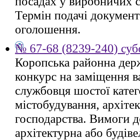
посадах у виробничих с
Термін подачі документі
оголошення.
№ 67-68 (8239-240) суб
Коропська районна дер
конкурс на заміщення в
службовця шостої катего
містобудування, архіте
господарства. Вимоги д
архітектурна або будіве