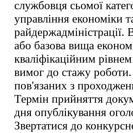
службовця сьомої категор
управління економіки т
райдержадміністрації. 
або базова вища економі
кваліфікаційним рівнем 
вимог до стажу роботи.
пов'язаних з проходже
Термін прийняття докум
дня опублікування ого
Звертатися до конкурсно