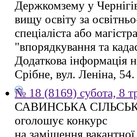
Держкомзему у Чернігів
вищу освіту за освітнь
спеціаліста або магістр
"впорядкування та када
Додаткова інформація н
Срібне, вул. Леніна, 54.
№ 18 (8169) субота, 8 т
САВИНСЬКА СІЛЬСЬ
оголошує конкурс
на заміщення вакантно