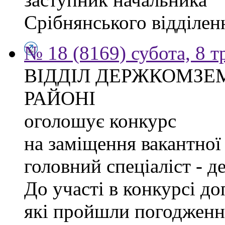
Срібнянського відділе
№ 18 (8169) субота, 8 т
ВІДДІЛ ДЕРЖКОМЗЕ
РАЙОНІ
оголошує конкурс
на заміщення вакантної 
головний спеціаліст - д
До участі в конкурсі д
які пройшли погодженн