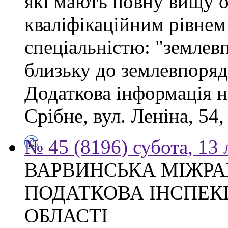
які мають повну вищу ос
кваліфікаційним рівнем 
спеціальністю: "землев
близьку до землевпоряд
Додаткова інформація н
Срібне, вул. Леніна, 54
№ 45 (8196) субота, 13
ВАРВИНСЬКА МІЖР
ПОДАТКОВА ІНСПЕКЦ
ОБЛАСТІ