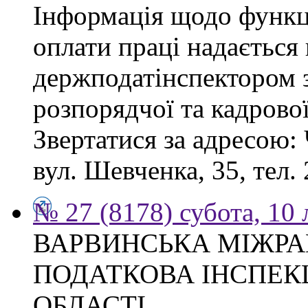
Інформація щодо функці
оплати праці надається
держподатінспектором з
розпорядчої та кадрово
Звертатися за адресою: 
вул. Шевченка, 35, тел. 
№ 27 (8178) субота, 10
ВАРВИНСЬКА МІЖР
ПОДАТКОВА ІНСПЕКЦ
ОБЛАСТІ