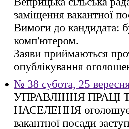
Веприцька сільська рад
заміщення вакантної по
Вимоги до кандидата: б
комп'ютером.
Заяви приймаються прот
опублікування оголоше
№ 38 субота, 25 вересн
УПРАВЛІННЯ ПРАЦІ 
НАСЕЛЕННЯ оголошує 
вакантної посади засту