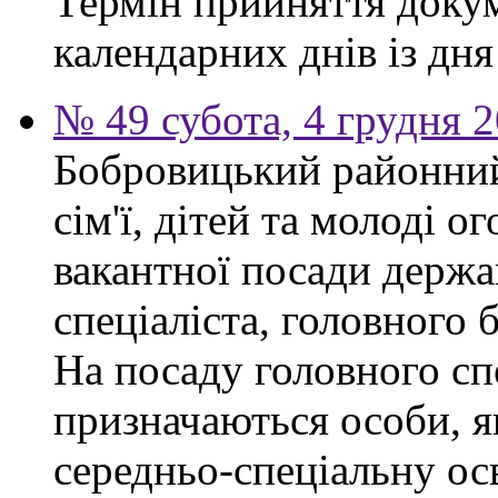
Термін прийняття докум
календарних днів із дн
№ 49 субота, 4 грудня 
Бобровицький районний
сім'ї, дітей та молоді 
вакантної посади держа
спеціаліста, головного 
На посаду головного сп
призначаються особи, я
середньо-спеціальну ос