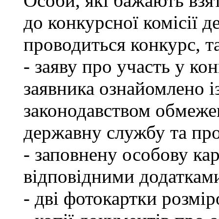
Особи, які бажають взя
до конкурсної комісії д
проводиться конкурс, т
- заяву про участь у кон
заявника ознайомлено і
законодавством обмеже
державну службу та пр
- заповнену особову ка
відповідними додаткам
- дві фотокартки розмір