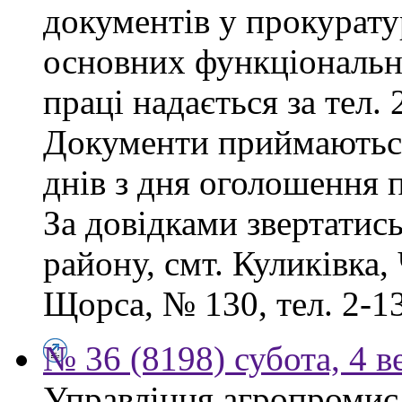
документів у прокурату
основних функціональни
праці надається за тел. 
Документи приймаютьс
днів з дня оголошення 
За довідками звертатис
району, смт. Куликівка, 
Щорса, № 130, тел. 2-13
№ 36 (8198) субота, 4 в
Управління агропромисл