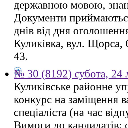
державною мовою, знан
Документи приймаються
днів від дня оголошення
Куликівка, вул. Щорса, 
43.
№ 30 (8192) субота, 24
Куликівське районне уп
конкурс на заміщення в
спеціаліста (на час від
Вимоги до кандидатів: