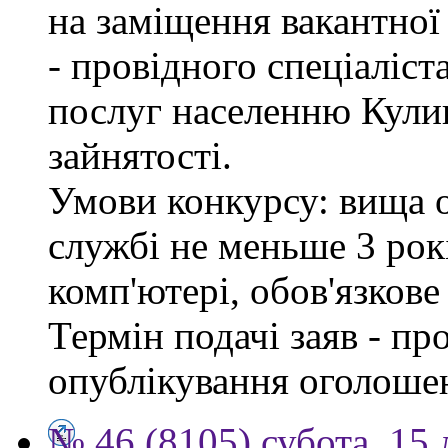
на заміщення вакантно
- провідного спеціаліст
послуг населенню Кули
зайнятості.
Умови конкурсу: вища о
службі не меньше 3 рок
комп'ютері, обов'язков
Термін подачі заяв - пр
опублікування оголоше
№ 46 (8105) субота, 15