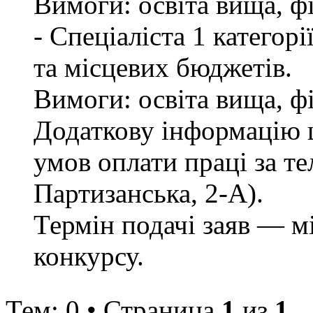
Вимоги: освіта вища, ф
- Спеціаліста 1 категор
та місцевих бюджетів.
Вимоги: освіта вища, ф
Додаткову інформацію щ
умов оплати праці за те
Партизанська, 2-А).
Термін подачі заяв — м
конкурсу.
Тем: 0 • Страница
1
из
1