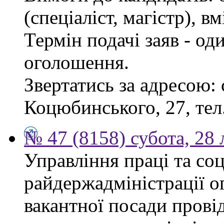
(спеціаліст, магістр), 
Термін подачі заяв - од
оголошення.
Звертатись за адресою: 
Коцюбинського, 27, тел.
№ 47 (8158) субота, 28
Управління праці та со
райдержадміністрації о
вакантної посади прові