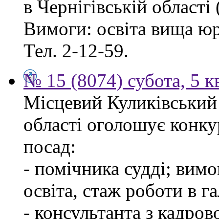
в Чернігівській області 
Вимоги: освіта вища ю
Тел. 2-12-59.
№ 15 (8074) субота, 5 к
Місцевий Куликівський 
області оголошує конку
посад:
- помічника судді; вим
освіта, стаж роботи в г
- консультанта з кадров