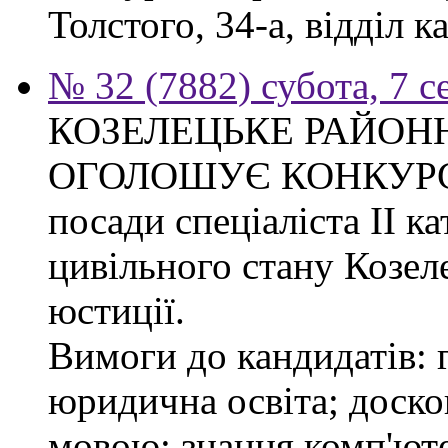
Толстого, 34-а, відділ к
№ 32 (7882) субота, 7 
КОЗЕЛЕЦЬКЕ РАЙОН
ОГОЛОШУЄ КОНКУРС на
посади спеціаліста ІІ ка
цивільного стану Козел
юстиції.
Вимоги до кандидатів: 
юридична освіта; доск
мовою; знання комп'юте