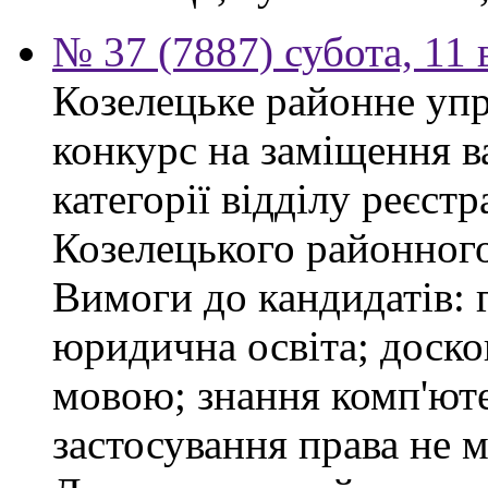
№ 37 (7887) субота, 11
Козелецьке районне упр
конкурс на заміщення ва
категорії відділу реєстр
Козелецького районного
Вимоги до кандидатів: 
юридична освіта; доск
мовою; знання комп'юте
застосування права не м