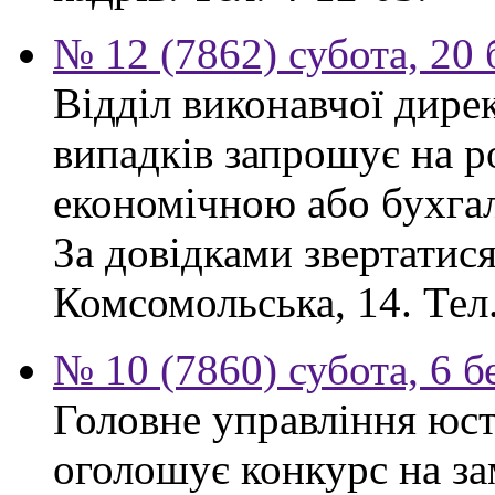
№ 12 (7862) субота, 20
Відділ виконавчої дире
випадків запрошує на ро
економічною або бухга
За довідками звертатися:
Комсомольська, 14. Тел.
№ 10 (7860) субота, 6 б
Головне управління юсти
оголошує конкурс на за