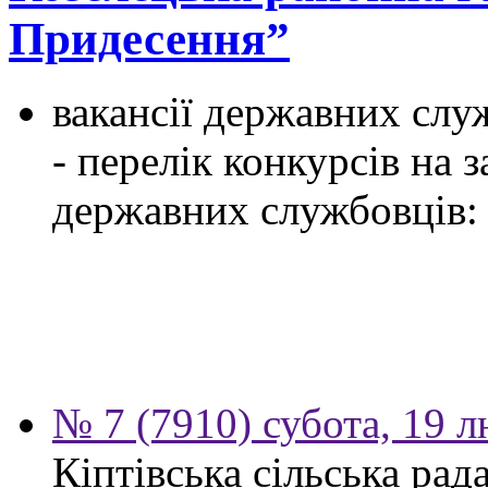
Придесення”
вакансії державних служ
- перелік конкурсів на
державних службовців:
№ 7 (7910) субота, 19 
Кіптівська сільська рад