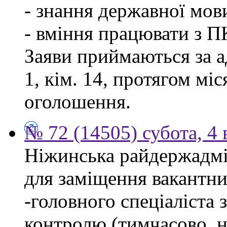
- знання державної мов
- вміння працювати з П
Заяви приймаються за а
1, кім. 14, протягом мі
оголошення.
№ 72 (14505) субота, 4 
Ніжинська райдержадмі
для заміщення вакантни
-головного спеціаліста 
контролю (тимчасово, н