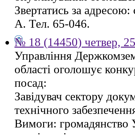
Звертатись за адресою: с
А. Тел. 65-046.
№ 18 (14450) четвер, 2
Управління Держкомзему
області оголошує конку
посад:
Завідувач сектору доку
технічного забезпеченн
Вимоги: громадянство У