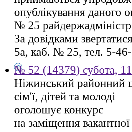
опублікування даного ог
№ 25 райдержадміністра
За довідками звертатися
5а, каб. № 25, тел. 5-46-
№ 52 (14379) субота, 11
Ніжинський районний ц
сім'ї, дітей та молоді
оголошує конкурс
на заміщення вакантної