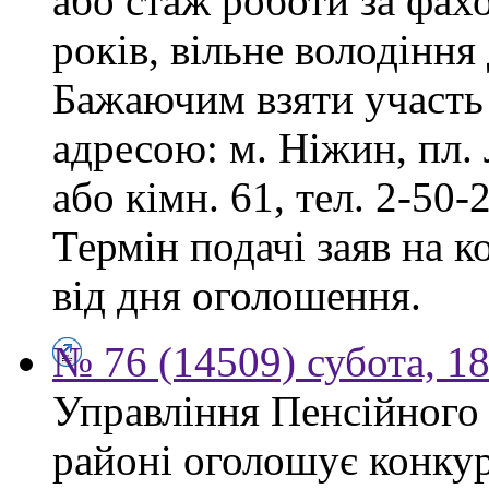
або стаж роботи за фах
років, вільне володінн
Бажаючим взяти участь 
адресою: м. Ніжин, пл. Л
або кімн. 61, тел. 2-50-2
Термін подачі заяв на к
від дня оголошення.
№ 76 (14509) субота, 18
Управління Пенсійного
районі оголошує конкур