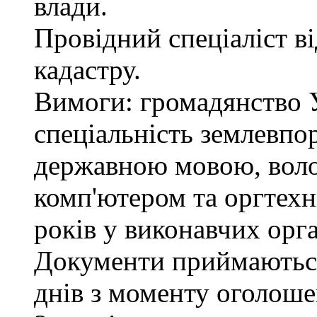
влади.
Провідний спеціаліст в
кадастру.
Вимоги: громадянство У
спеціальність землевпо
державною мовою, вол
комп'ютером та оргтехн
років у виконавчих орг
Документи приймаються
днів з моменту оголоше