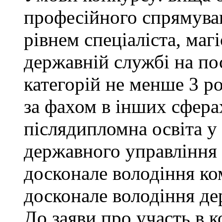
професійного спрямува
рівнем спеціаліста, маг
державній службі на поса
категорій не менше 3 р
за фахом в інших сфера
післядипломна освіта у
державного управління 
досконале володіння к
досконале володіння д
До заяви про участь в 