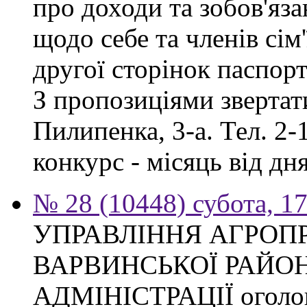
про доходи та зобов'яз
щодо себе та членів сім'
другої сторінок паспор
З пропозиціями звертати
Пилипенка, 3-а. Тел. 2-
конкурс - місяць від д
№ 28 (10448) субота, 1
УПРАВЛІННЯ АГРОП
ВАРВИНСЬКОЇ РАЙО
АДМІНІСТРАЦІЇ оголош