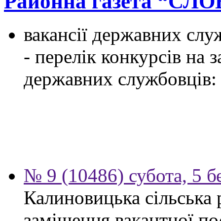
Районна газета “СЛ
вакансії державних служ
- перелік конкурсів на
державних службовців:
№ 9 (10486) субота, 5 б
Калиновицька сільська 
заміщення вакантної по