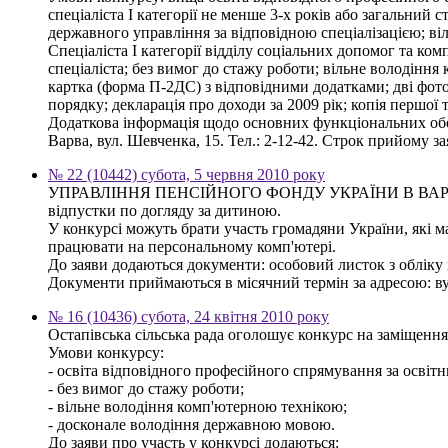
спеціаліста І категорії не менше 3-х років або загальний
державного управління за відповідною спеціалізацією; в
Спеціаліста І категорії відділу соціальних допомог та к
спеціаліста; без вимог до стажу роботи; вільне володінн
картка (форма П-2ДС) з відповідними додатками; дві фото
порядку; декларація про доходи за 2009 рік; копія першої
Додаткова інформація щодо основних функціональних обов
Варва, вул. Шевченка, 15. Тел.: 2-12-42. Строк прийому з
№ 22 (10442) субота, 5 червня 2010 року
УПРАВЛІННЯ ПЕНСІЙНОГО ФОНДУ УКРАЇНИ В ВАРВИНСЬКО
відпустки по догляду за дитиною.
У конкурсі можуть брати участь громадяни України, які м
працювати на персональному комп'ютері.
До заяви додаються документи: особовий листок з обліку к
Документи приймаються в місячний термін за адресою: вул.
№ 16 (10436) субота, 24 квітня 2010 року
Остапівська сільська рада оголошує конкурс на заміщення
Умови конкурсу:
- освіта відповідного професійного спрямування за освітн
- без вимог до стажу роботи;
- вільне володіння комп'ютерною технікою;
- досконале володіння державною мовою.
До заяви про участь у конкурсі додаються: