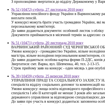
З пропозиціями звертатися до відділу Держкомзему у Варви
№ 52 (10472) субота, 27 листопада 2010 року
Управління пенсійного фонду України в Варвинському райо
виплати пенсій.
У конкурсі можуть брати участь громадяни України, які м
персональному комп'ютері.
До заяви додаються документи: особовий листок з обліку ка
Документи приймаються в місячний термін за адресою: смт.
№ 51 (10471) субота, 20 листопада 2010 року
ВАРВИНСЬКИЙ РАЙОННИЙ СУД ЧЕРНІГІВСЬКОЇ ОБЛАСТІ 
Умови конкурсу - громадянство України, вільне володінн
магістра, вільне володіння персональним комп'ютером, ст
До заяви додаються: особова картка форми П-2ДС, копія ди
Звертатися: смт. Варва, вул. Шевченка, 40, тел. 2-13-15.
Строк прийому заяв на конкурс - один місяць з дня опубл
№ 39 (10459) субота, 25 вересня 2010 року
УПРАВЛІННЯ ПРАЦІ ТА СОЦІАЛЬНОГО ЗАХИСТУ НАСЕЛ
спеціаліста відділу соціальних допомог та компенсацій н
Умови конкурсу: вища освіта відповідного професійного с
спеціаліста І або ІІ категорій не менше 3 років або зага
державного управління за відповідною спеціалізацією; 
До заяви про участь в конкурсі додаються: заповнена особ