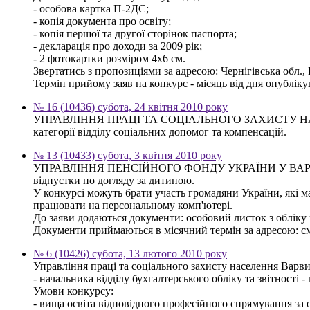
- особова картка П-2ДС;
- копія документа про освіту;
- копія першої та другої сторінок паспорта;
- декларація про доходи за 2009 рік;
- 2 фотокартки розміром 4х6 см.
Звертатись з пропозиціями за адресою: Чернігівська обл., 
Термін прийому заяв на конкурс - місяць від дня опублік
№ 16 (10436) субота, 24 квітня 2010 року
УПРАВЛІННЯ ПРАЦІ ТА СОЦІАЛЬНОГО ЗАХИСТУ НАСЕЛЕН
категорії відділу соціальних допомог та компенсацій.
№ 13 (10433) субота, 3 квітня 2010 року
УПРАВЛІННЯ ПЕНСІЙНОГО ФОНДУ УКРАЇНИ У ВАРВИНСЬКО
відпустки по догляду за дитиною.
У конкурсі можуть брати участь громадяни України, які м
працювати на персональному комп'ютері.
До заяви додаються документи: особовий листок з обліку к
Документи приймаються в місячний термін за адресою: смт.
№ 6 (10426) субота, 13 лютого 2010 року
Управління праці та соціального захисту населення Варв
- начальника відділу бухгалтерського обліку та звітності -
Умови конкурсу:
- вища освіта відповідного професійного спрямування за о