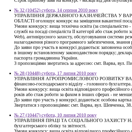
Строк прийому заяв на конкурс - місяць від дня опубліку
№ 32 (10452) субота, 14 серпня 2010 року
УПРАВЛІННЯ ДЕРЖАВНОГО КАЗНАЧЕЙСТВА У ВАР
ОБЛАСТІ оголошує конкурс на заміщення вакантної посади с
Умови конкурсу: вища технічна освіта (за спеціальністю -
службі на посаді спеціаліста ІІ категорії або стаж робот
Web), антивірусного захисту, обслуговування системи рез
налагодження різного програмного забезпечення, знання
До заяви про участь в конкурсі додаються: заповнена осо
в іншому встановленому законодавством порядку; деклараці
паспорта громадянина України.
З пропозиціями звертатись за адресою: смт. Варва, вул. П
№ 28 (10448) субота, 17 липня 2010 року
УПРАВЛІННЯ АГРОПРОМИСЛОВОГО РОЗВИТКУ ВАРВИНСЬ
фінансово-господарського відділу - головного бухгалтера.
Умови конкурсу: вища освіта відповідного професійного с
років або стаж роботи за фахом в інших сферах - не менш
До заяви про участь у конкурсі додаються: особова картка
Звертатися з пропозиціями: смт. Варва, вул. Шевченка, 3
№ 27 (10447) субота, 10 липня 2010 року
УПРАВЛІННЯ ПРАЦІ ТА СОЦІАЛЬНОГО ЗАХИСТУ НАСЕЛЕННЯ
бухгалтерського обліку та звітності.
Умови конкурсу: вища освіта відповідного професійного с