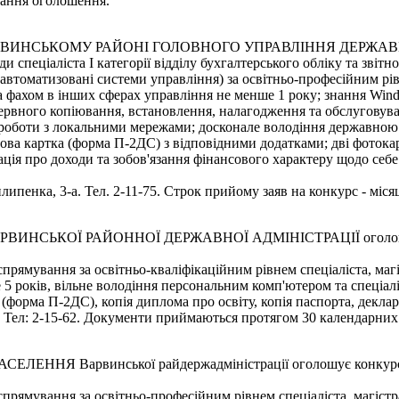
вання оголошення.
ВИНСЬКОМУ РАЙОНІ ГОЛОВНОГО УПРАВЛІННЯ ДЕРЖАВН
пеціаліста І категорії відділу бухгалтерського обліку та звітно
 автоматизовані системи управління) за освітньо-професійним рів
и за фахом в інших сферах управління не менше 1 року; знання Win
ервного копіювання, встановлення, налагодження та обслуговува
 роботи з локальними мережами; досконале володіння державно
бова картка (форма П-2ДС) з відповідними додатками; дві фотокар
я про доходи та зобов'язання фінансового характеру щодо себе та 
илипенка, 3-а. Тел. 2-11-75. Строк прийому заяв на конкурс - міс
КОЇ РАЙОННОЇ ДЕРЖАВНОЇ АДМІНІСТРАЦІЇ оголошує конк
прямування за освітньо-кваліфікаційним рівнем спеціаліста, магі
е 5 років, вільне володіння персональним комп'ютером та спеці
 (форма П-2ДС), копія диплома про освіту, копія паспорта, деклар
8. Тел: 2-15-62. Документи приймаються протягом 30 календарних
 Варвинської райдержадміністрації оголошує конкурс на за
прямування за освітньо-професійним рівнем спеціаліста, магістра