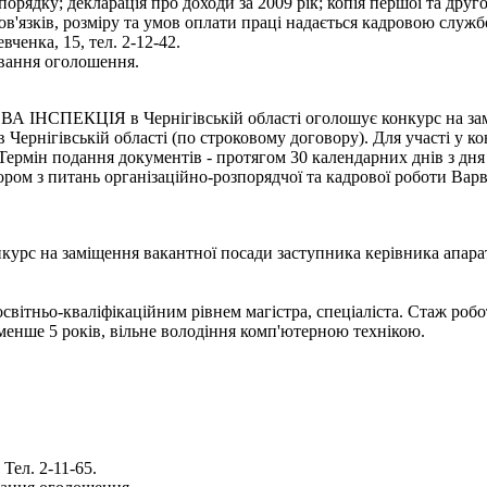
орядку; декларація про доходи за 2009 рік; копія першої та друг
'язків, розміру та умов оплати праці надається кадровою служб
вченка, 15, тел. 2-12-42.
ування оголошення.
Я в Чернігівській області оголошує конкурс на заміщення
в Чернігівській області (по строковому договору). Для участі у 
. Термін подання документів - протягом 30 календарних днів з д
ом з питань організаційно-розпорядчої та кадрової роботи Варви
заміщення вакантної посади заступника керівника апарату, н
світньо-кваліфікаційним рівнем магістра, спеціаліста. Стаж робо
 менше 5 років, вільне володіння комп'ютерною технікою.
Тел. 2-11-65.