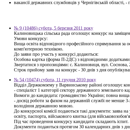
вакансії державних службовців у Чернігівській області, 
№ 9 (10486) субота, 5 березня 2011 року
Калиновицька сільська рада оголошує конкурс на заміщен
Умови конкурсу:
Вища освіта відповідного професійного спрямування за ос
комп'ютерною технікою.
До заяви про участь у конкурсі додаються:
Особова картка (форма П-2ДС) з відповідними додатками, к
Звертатися з пропозиціями: с. Калиновиця, вул. Соснова, 2
Строк прийому заяв на конкурс - 30 днів з дня опублікув
№ 54 (10474) субота, 11 грудня 2010 року
Відділ Держкомзему у Варвинському районі оголошує кон
- спеціаліст 1 категорії сектору державного земельного ка
Вимоги до кандидата: громадянство України; повна вища о
- досвід роботи за фахом на державній службі не менше 3
володіння державною мовою.
До конкурсної комісії подаються такі документи: заява на
освіту, паспорта, військового квитка (для військовозобов'я
Під час проведення конкурсу кандидати складають іспит.
Документи подаються протягом 30 календарних днів з дн