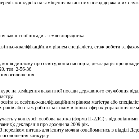
- перелік конкурсів на заміщення вакантних посад державних служ
ня вакантної посади - землевпорядника.
вітньо-кваліфікаційним рівнем спеціаліста, стаж роботи за фахом
опія диплому про освіту, копія паспорта, декларація про доходи 
0, тел. 2-56-36.
ання оголошення.
курс на заміщення вакантної посади державного службовця відд
дастру.
світа за освітньо-кваліфікаційним рівнем магістра або спеціаліс
-х років або стаж роботи за фахом в інших сферах управління не 
 участь у конкурсі; особова картка (форма П-2ДС) з відповідними
заних); декларація про доходи за 2009 рік.
 З переліком питань для іспиту можна ознайомитись в відділі Д
я оголошення конкурсу.