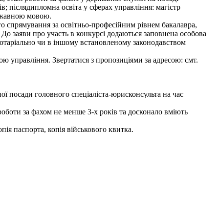
ів; післядипломна освіта у сферах управління: магістр
ержавною мовою.
ого спрямування за освітньо-професійним рівнем бакалавра,
 До заяви про участь в конкурсі додаються заповнена особова
 нотаріально чи в іншому встановленому законодавством
ю управління. Звертатися з пропозиціями за адресою: смт.
ади головного спеціаліста-юрисконсульта на час
оботи за фахом не менше 3-х років та досконало вміють
пія паспорта, копія військового квитка.