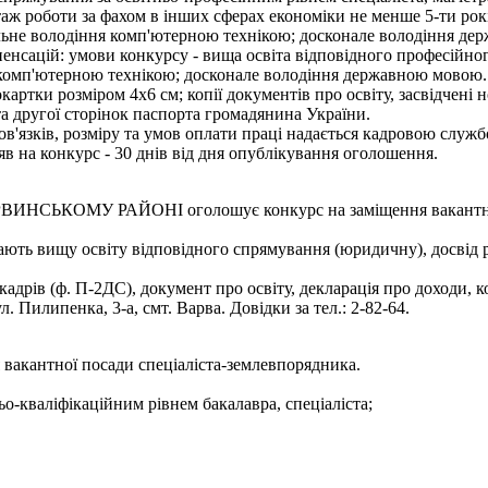
 стаж роботи за фахом в інших сферах економіки не менше 5-ти рок
ільне володіння комп'ютерною технікою; досконале володіння д
омпенсацій: умови конкурсу - вища освіта відповідного професійн
я комп'ютерною технікою; досконале володіння державною мовою.
картки розміром 4х6 см; копії документів про освіту, засвідчені
 та другої сторінок паспорта громадянина України.
'язків, розміру та умов оплати праці надається кадровою службо
аяв на конкурс - 30 днів від дня опублікування оголошення.
МУ РАЙОНІ оголошує конкурс на заміщення вакантної пос
ають вищу освіту відповідного спрямування (юридичну), досвід р
адрів (ф. П-2ДС), документ про освіту, декларація про доходи, ко
 Пилипенка, 3-а, смт. Варва. Довідки за тел.: 2-82-64.
 вакантної посади спеціаліста-землевпорядника.
ьо-кваліфікаційним рівнем бакалавра, спеціаліста;