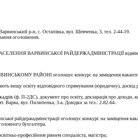
Варвинський р-н, с. Остапівка, вул. Шевченка, 3, тел. 2-44-19.
ування оголошення.
НЯ ВАРВИНСЬКОЇ РАЙДЕРЖАДМІНІСТРАЦІЇ відміняє конкурс
МУ РАЙОНІ оголошує конкурс на заміщення вакантної пос
ають вищу освіту відповідного спрямування (юридичну), досвід р
адрів (ф. П-2ДС), документ про освіту, декларація про доходи, ко
 Варва, вул. Пилипенка, 3-а. Довідки за тел.: 2-82-64.
инської райдержадміністрації оголошує конкурс на заміщення вак
 головного бухгалтера.
світньо-професійним рівнем спеціаліста, магістра;