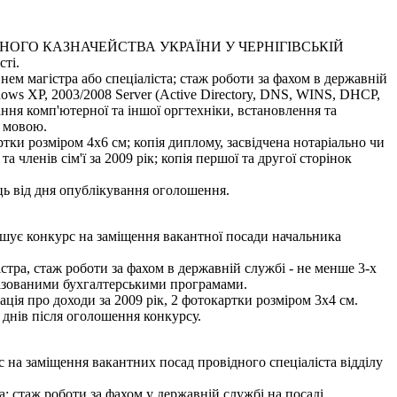
ОГО КАЗНАЧЕЙСТВА УКРАЇНИ У ЧЕРНІГІВСЬКІЙ
сті.
нем магістра або спеціаліста; стаж роботи за фахом в державній
dows XP, 2003/2008 Server (Active Directory, DNS, WINS, DHCP,
ння комп'ютерної та іншої оргтехніки, встановлення та
ю мовою.
тки розміром 4х6 см; копія диплому, засвідчена нотаріально чи
членів сім'ї за 2009 рік; копія першої та другої сторінок
яць від дня опублікування оголошення.
урс на заміщення вакантної посади начальника
стра, стаж роботи за фахом в державній службі - не менше 3-х
алізованими бухгалтерськими програмами.
ація про доходи за 2009 рік, 2 фотокартки розміром 3х4 см.
 днів після оголошення конкурсу.
міщення вакантних посад провідного спеціаліста відділу
; стаж роботи за фахом у державній службі на посаді