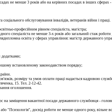
садах не менше 3 років або на керівних посадах в інших сферах -
та соціального обслуговування інвалідів, ветеранів війни і праці.
світньо-професійним рівнем спеціаліста, магістра;
ідного спеціаліста не менше 3-х років або загальний стаж роботи
лядипломна освіта у сферах управління: магістр державного упра
и додатками;
 в іншому встановленому законодавством порядку;
країни.
'язків, розміру та умов оплати праці надається кадровою служб
вченка, 15. Тел. 2-12-42.
ування оголошення.
 на заміщення вакантної посади державного службовця - головно
" або "Психологія", досвід роботи не менше одного року, вільн