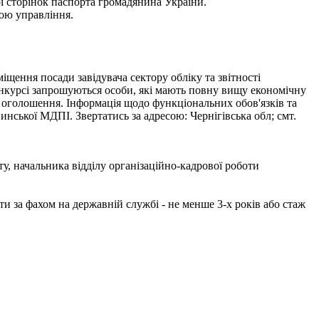
ої сторінок паспорта громадянина України.
ою управління.
 посади завідувача сектору обліку та звітності
конкурсі запрошуються особи, які мають повну вищу економічну
ня оголошення. Інформація щодо функціональних обов'язків та
нської МДПІ. Звертатись за адресою: Чернігівська обл; смт.
ачальника відділу організаційно-кадрової роботи
ти за фахом на державній службі - не менше 3-х років або стаж