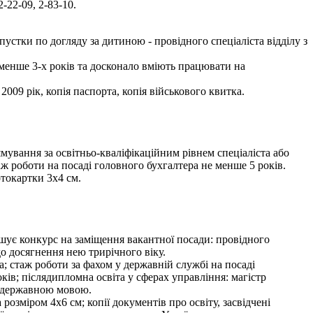
-22-09, 2-83-10.
стки по догляду за дитиною - провідного спеціаліста відділу з
 менше 3-х років та досконало вміють працювати на
009 рік, копія паспорта, копія військового квитка.
ування за освітньо-кваліфікаційним рівнем спеціаліста або
ж роботи на посаді головного бухгалтера не менше 5 років.
отокартки 3х4 см.
урс на заміщення вакантної посади: провідного
о досягнення нею трирічного віку.
; стаж роботи за фахом у державній службі на посаді
оків; післядипломна освіта у сферах управління: магістр
я державною мовою.
озміром 4х6 см; копії документів про освіту, засвідчені