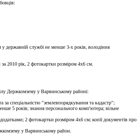
бовців:
 у державній службі не менше 3-х років, володіння
за 2010 рік, 2 фотокартки розміром 4х6 см.
ілу Держкомзему у Варвинському районі:
та за спеціальністю "землевпорядкування та кадастр";
менше 5 років; знання персонального комп'ютера; вільне
 додатками; 2 фотокартки розміром 4х6 см; копії документів про
ержкомзему у Варвинському район.