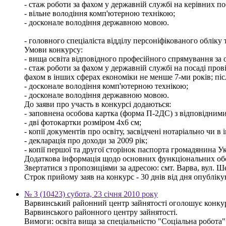
- стаж роботи за фахом у державній службі на керівних по
- вільне володіння комп'ютерною технікою;
- досконале володіння державною мовою.
- головного спеціаліста відділу персоніфікованого обліку 
Умови конкурсу:
- вища освіта відповідного професійного спрямування за о
- стаж роботи за фахом у державній службі на посаді пров
фахом в інших сферах економіки не менше 7-ми років; піс
- досконале володіння комп'ютерною технікою;
- досконале володіння державною мовою.
До заяви про участь в конкурсі додаються:
- заповнена особова картка (форма П-2ДС) з відповідним
- дві фотокартки розміром 4х6 см;
- копії документів про освіту, засвідчені нотаріально чи
- декларація про доходи за 2009 рік;
- копії першої та другої сторінок паспорта громадянина У
Додаткова інформація щодо основних функціональних обов
Звертатися з пропозиціями за адресою: смт. Варва, вул. Ше
Строк прийому заяв на конкурс - 30 днів від дня опублік
№ 3 (10423) субота, 23 січня 2010 року
Варвинський районний центр зайнятості оголошує конкурс
Варвинського районного центру зайнятості.
Вимоги: освіта вища за спеціальністю "Соціальна робота