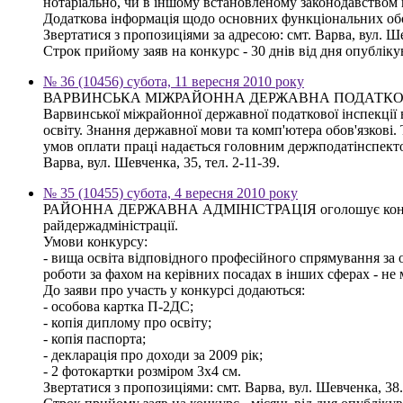
нотаріально, чи в іншому встановленому законодавством п
Додаткова інформація щодо основних функціональних обов
Звертатися з пропозиціями за адресою: смт. Варва, вул. Ше
Строк прийому заяв на конкурс - 30 днів від дня опублік
№ 36 (10456) субота, 11 вересня 2010 року
ВАРВИНСЬКА МІЖРАЙОННА ДЕРЖАВНА ПОДАТКОВА ІНСПЕКЦІ
Варвинської міжрайонної державної податкової інспекції 
освіту. Знання державної мови та комп'ютера обов'язкові
умов оплати праці надається головним держподатінспектор
Варва, вул. Шевченка, 35, тел. 2-11-39.
№ 35 (10455) субота, 4 вересня 2010 року
РАЙОННА ДЕРЖАВНА АДМІНІСТРАЦІЯ оголошує конкурс на 
райдержадміністрації.
Умови конкурсу:
- вища освіта відповідного професійного спрямування за о
роботи за фахом на керівних посадах в інших сферах - не
До заяви про участь у конкурсі додаються:
- особова картка П-2ДС;
- копія диплому про освіту;
- копія паспорта;
- декларація про доходи за 2009 рік;
- 2 фотокартки розміром 3х4 см.
Звертатися з пропозиціями: смт. Варва, вул. Шевченка, 38. 