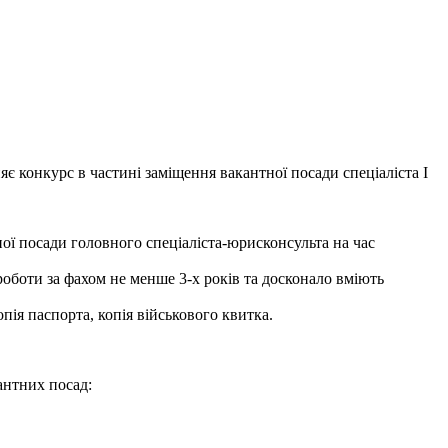
 в частині заміщення вакантної посади спеціаліста І
ади головного спеціаліста-юрисконсульта на час
оботи за фахом не менше 3-х років та досконало вміють
пія паспорта, копія військового квитка.
антних посад: