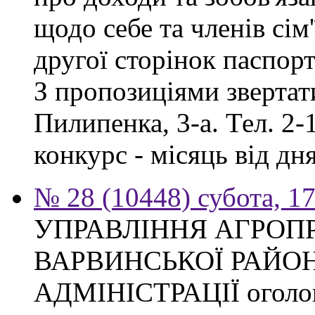
щодо себе та членів сім'
другої сторінок паспор
З пропозиціями звертати
Пилипенка, 3-а. Тел. 2-
конкурс - місяць від д
№ 28 (10448) субота, 1
УПРАВЛІННЯ АГРОП
ВАРВИНСЬКОЇ РАЙО
АДМІНІСТРАЦІЇ оголош