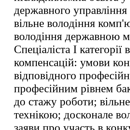
державного управління 
вільне володіння комп'
володіння державною 
Спеціаліста І категорії
компенсацій: умови кон
відповідного професійн
професійним рівнем бака
до стажу роботи; вільн
технікою; досконале в
заяви про участь в кон