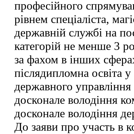
професійного спрямува
рівнем спеціаліста, маг
державній службі на поса
категорій не менше 3 р
за фахом в інших сфера
післядипломна освіта у
державного управління 
досконале володіння к
досконале володіння д
До заяви про участь в 