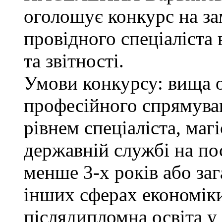
оголошує конкурс на з
провідного спеціаліста 
та звітності.
Умови конкурсу: вища о
професійного спрямува
рівнем спеціаліста, маг
державній службі на поса
менше 3-х років або за
інших сферах економіки
післядипломна освіта у