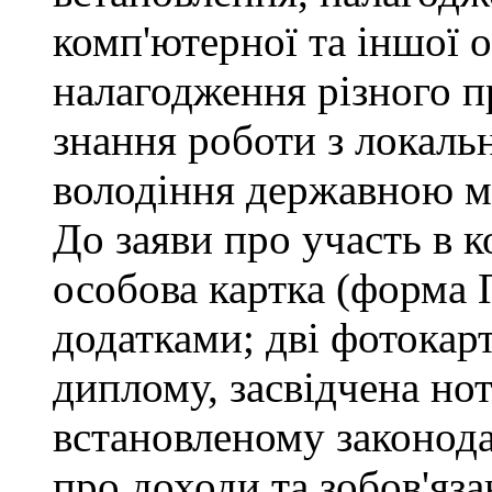
комп'ютерної та іншої о
налагодження різного п
знання роботи з локал
володіння державною 
До заяви про участь в 
особова картка (форма 
додатками; дві фотокар
диплому, засвідчена но
встановленому законода
про доходи та зобов'яз