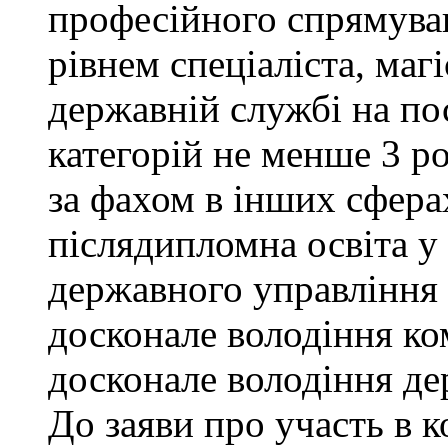
професійного спрямува
рівнем спеціаліста, маг
державній службі на поса
категорій не менше 3 р
за фахом в інших сфера
післядипломна освіта у
державного управління 
досконале володіння к
досконале володіння д
До заяви про участь в 