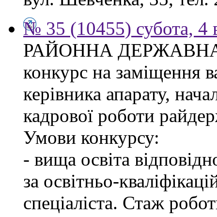
№ 35 (10455) субота, 4
РАЙОННА ДЕРЖАВНА 
конкурс на заміщення в
керівника апарату, нача
кадрової роботи райдер
Умови конкурсу:
- вища освіта відповід
за освітньо-кваліфікаці
спеціаліста. Стаж робо