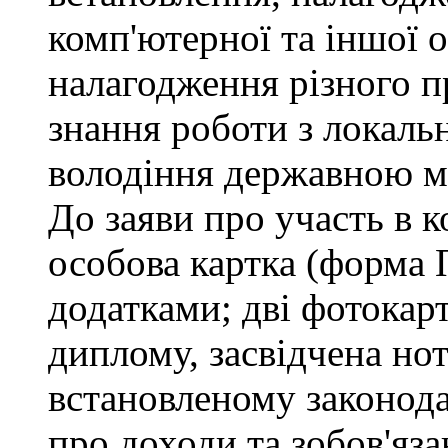
комп'ютерної та іншої о
налагодження різного п
знання роботи з локал
володіння державною 
До заяви про участь в 
особова картка (форма 
додатками; дві фотокар
диплому, засвідчена но
встановленому законода
про доходи та зобов'яз