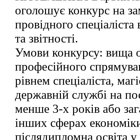
оголошує конкурс на з
провідного спеціаліста 
та звітності.
Умови конкурсу: вища о
професійного спрямува
рівнем спеціаліста, маг
державній службі на поса
менше 3-х років або за
інших сферах економіки
післядипломна освіта у