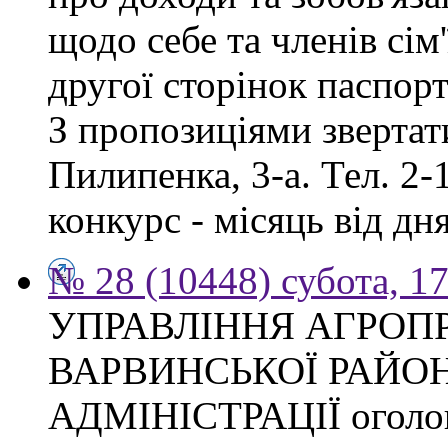
щодо себе та членів сім'
другої сторінок паспор
З пропозиціями звертати
Пилипенка, 3-а. Тел. 2-
конкурс - місяць від д
№ 28 (10448) субота, 1
УПРАВЛІННЯ АГРОП
ВАРВИНСЬКОЇ РАЙО
АДМІНІСТРАЦІЇ оголош