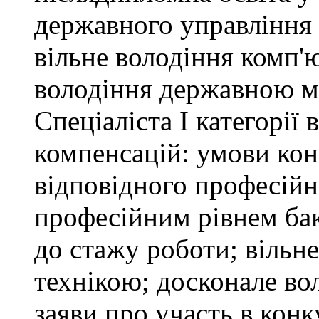
державного управління 
вільне володіння комп'
володіння державною 
Спеціаліста І категорії
компенсацій: умови кон
відповідного професійн
професійним рівнем бака
до стажу роботи; вільн
технікою; досконале в
заяви про участь в кон