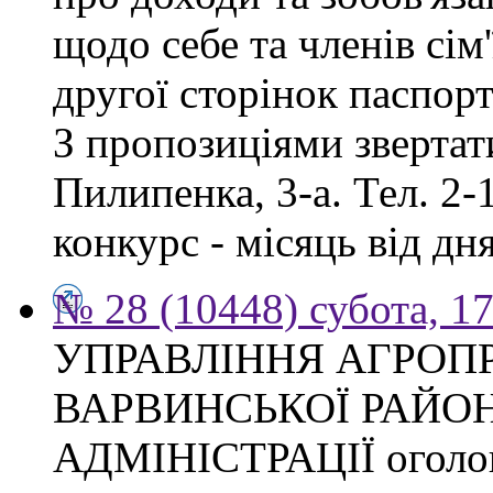
щодо себе та членів сім'
другої сторінок паспор
З пропозиціями звертати
Пилипенка, 3-а. Тел. 2-
конкурс - місяць від д
№ 28 (10448) субота, 1
УПРАВЛІННЯ АГРОП
ВАРВИНСЬКОЇ РАЙО
АДМІНІСТРАЦІЇ оголош