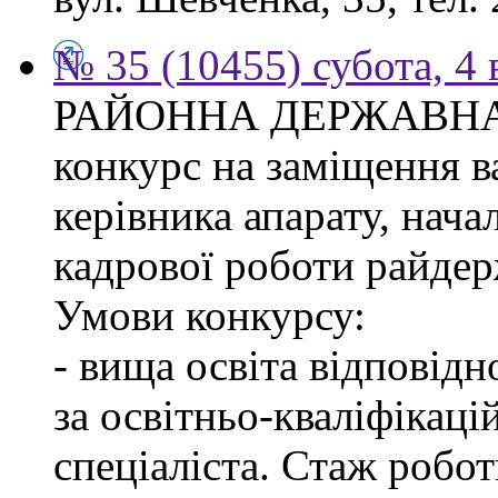
№ 35 (10455) субота, 4
РАЙОННА ДЕРЖАВНА 
конкурс на заміщення в
керівника апарату, нача
кадрової роботи райдер
Умови конкурсу:
- вища освіта відповід
за освітньо-кваліфікаці
спеціаліста. Стаж робо