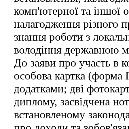
комп'ютерної та іншої о
налагодження різного п
знання роботи з локал
володіння державною 
До заяви про участь в 
особова картка (форма 
додатками; дві фотокар
диплому, засвідчена но
встановленому законода
про доходи та зобов'яз