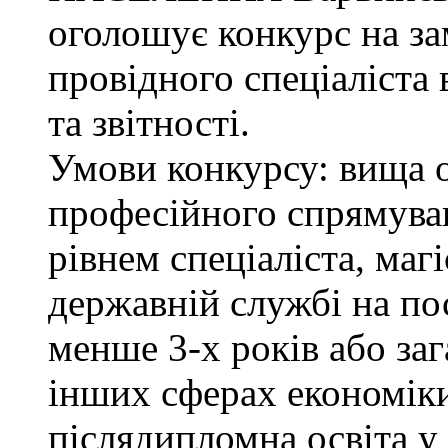
оголошує конкурс на з
провідного спеціаліста 
та звітності.
Умови конкурсу: вища о
професійного спрямува
рівнем спеціаліста, маг
державній службі на поса
менше 3-х років або за
інших сферах економіки
післядипломна освіта у