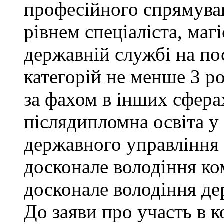
професійного спрямува
рівнем спеціаліста, маг
державній службі на поса
категорій не менше 3 р
за фахом в інших сфера
післядипломна освіта у
державного управління 
досконале володіння к
досконале володіння д
До заяви про участь в 