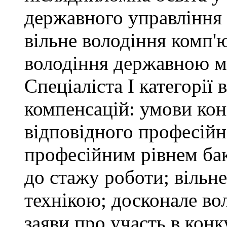
державного управління 
вільне володіння комп'
володіння державною 
Спеціаліста І категорії
компенсацій: умови кон
відповідного професійн
професійним рівнем бака
до стажу роботи; вільн
технікою; досконале в
заяви про участь в кон