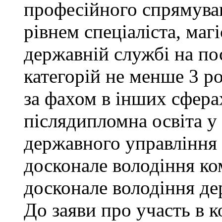
професійного спрямува
рівнем спеціаліста, маг
державній службі на поса
категорій не менше 3 р
за фахом в інших сфера
післядипломна освіта у
державного управління 
досконале володіння к
досконале володіння д
До заяви про участь в 