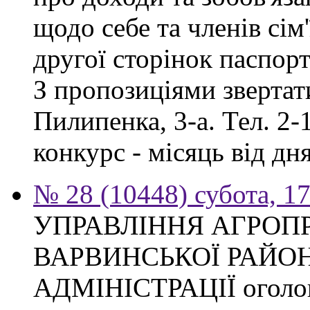
щодо себе та членів сім'
другої сторінок паспор
З пропозиціями звертати
Пилипенка, 3-а. Тел. 2-
конкурс - місяць від д
№ 28 (10448) субота, 1
УПРАВЛІННЯ АГРОП
ВАРВИНСЬКОЇ РАЙО
АДМІНІСТРАЦІЇ оголош