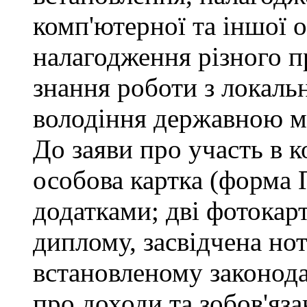
комп'ютерної та іншої о
налагодження різного п
знання роботи з локал
володіння державною 
До заяви про участь в 
особова картка (форма 
додатками; дві фотокар
диплому, засвідчена но
встановленому законода
про доходи та зобов'яз