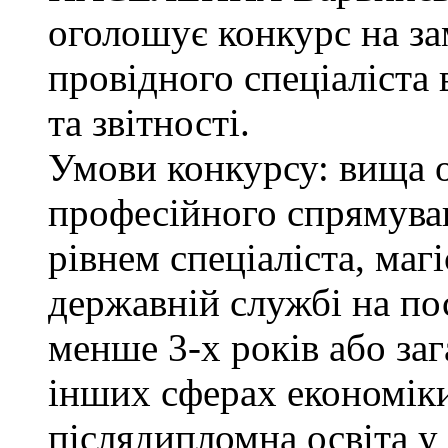
оголошує конкурс на з
провідного спеціаліста 
та звітності.
Умови конкурсу: вища о
професійного спрямува
рівнем спеціаліста, маг
державній службі на поса
менше 3-х років або за
інших сферах економіки
післядипломна освіта у