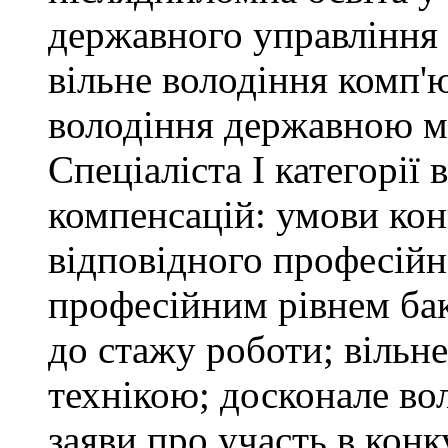
державного управління 
вільне володіння комп'
володіння державною 
Спеціаліста І категорії
компенсацій: умови кон
відповідного професійн
професійним рівнем бака
до стажу роботи; вільн
технікою; досконале в
заяви про участь в кон