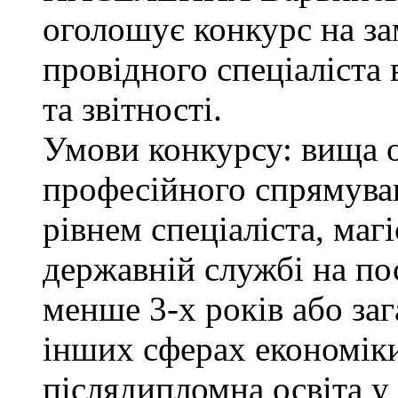
оголошує конкурс на з
провідного спеціаліста 
та звітності.
Умови конкурсу: вища о
професійного спрямува
рівнем спеціаліста, маг
державній службі на поса
менше 3-х років або за
інших сферах економіки
післядипломна освіта у