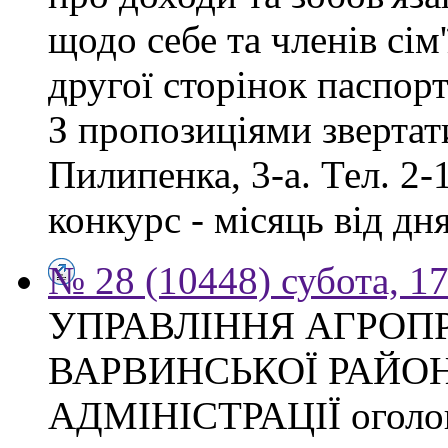
щодо себе та членів сім'
другої сторінок паспор
З пропозиціями звертати
Пилипенка, 3-а. Тел. 2-
конкурс - місяць від д
№ 28 (10448) субота, 1
УПРАВЛІННЯ АГРОП
ВАРВИНСЬКОЇ РАЙО
АДМІНІСТРАЦІЇ оголош