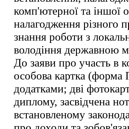
комп'ютерної та іншої о
налагодження різного п
знання роботи з локал
володіння державною 
До заяви про участь в 
особова картка (форма 
додатками; дві фотокар
диплому, засвідчена но
встановленому законода
про доходи та зобов'яз