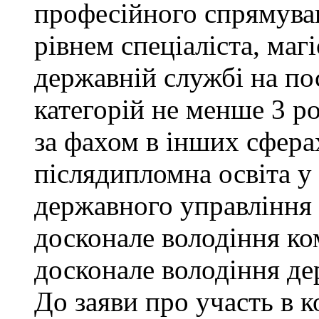
професійного спрямува
рівнем спеціаліста, маг
державній службі на поса
категорій не менше 3 р
за фахом в інших сфера
післядипломна освіта у
державного управління 
досконале володіння к
досконале володіння д
До заяви про участь в 