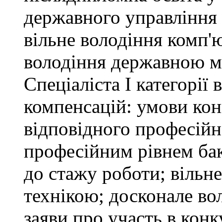
державного управління 
вільне володіння комп'
володіння державною 
Спеціаліста І категорії
компенсацій: умови кон
відповідного професійн
професійним рівнем бака
до стажу роботи; вільн
технікою; досконале в
заяви про участь в кон