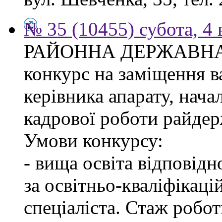
№ 35 (10455) субота, 4
РАЙОННА ДЕРЖАВНА 
конкурс на заміщення в
керівника апарату, нача
кадрової роботи райдер
Умови конкурсу:
- вища освіта відповід
за освітньо-кваліфікаці
спеціаліста. Стаж робо