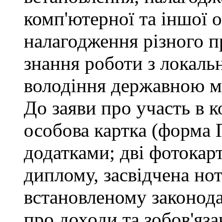
комп'ютерної та іншої о
налагодження різного п
знання роботи з локал
володіння державною 
До заяви про участь в 
особова картка (форма 
додатками; дві фотокар
диплому, засвідчена но
встановленому законода
про доходи та зобов'яз