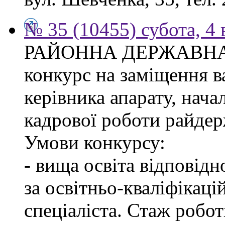
№ 35 (10455) субота, 4
РАЙОННА ДЕРЖАВНА 
конкурс на заміщення в
керівника апарату, нача
кадрової роботи райдер
Умови конкурсу:
- вища освіта відповід
за освітньо-кваліфікаці
спеціаліста. Стаж робо