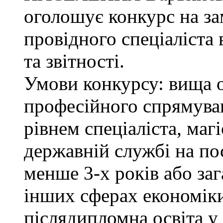
оголошує конкурс на з
провідного спеціаліста 
та звітності.
Умови конкурсу: вища о
професійного спрямува
рівнем спеціаліста, маг
державній службі на поса
менше 3-х років або за
інших сферах економіки
післядипломна освіта у