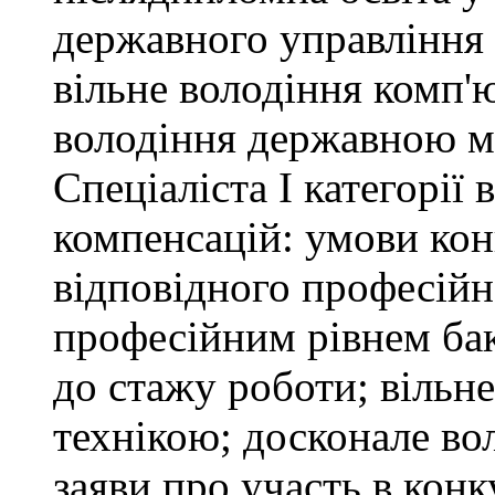
державного управління 
вільне володіння комп'
володіння державною 
Спеціаліста І категорії
компенсацій: умови кон
відповідного професійн
професійним рівнем бака
до стажу роботи; вільн
технікою; досконале в
заяви про участь в кон