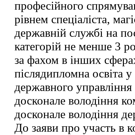
професійного спрямува
рівнем спеціаліста, маг
державній службі на поса
категорій не менше 3 р
за фахом в інших сфера
післядипломна освіта у
державного управління 
досконале володіння к
досконале володіння д
До заяви про участь в 