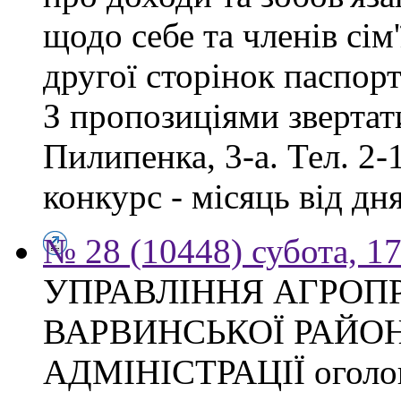
щодо себе та членів сім'
другої сторінок паспор
З пропозиціями звертати
Пилипенка, 3-а. Тел. 2-
конкурс - місяць від д
№ 28 (10448) субота, 1
УПРАВЛІННЯ АГРОП
ВАРВИНСЬКОЇ РАЙО
АДМІНІСТРАЦІЇ оголош