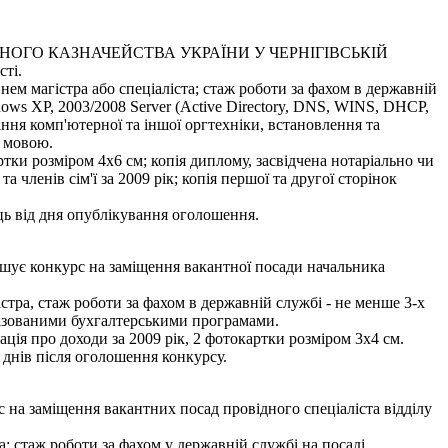
ОГО КАЗНАЧЕЙСТВА УКРАЇНИ У ЧЕРНІГІВСЬКІЙ
сті.
нем магістра або спеціаліста; стаж роботи за фахом в державній
dows XP, 2003/2008 Server (Active Directory, DNS, WINS, DHCP,
ння комп'ютерної та іншої оргтехніки, встановлення та
ю мовою.
тки розміром 4х6 см; копія диплому, засвідчена нотаріально чи
членів сім'ї за 2009 рік; копія першої та другої сторінок
яць від дня опублікування оголошення.
урс на заміщення вакантної посади начальника
стра, стаж роботи за фахом в державній службі - не менше 3-х
алізованими бухгалтерськими програмами.
ація про доходи за 2009 рік, 2 фотокартки розміром 3х4 см.
 днів після оголошення конкурсу.
міщення вакантних посад провідного спеціаліста відділу
; стаж роботи за фахом у державній службі на посаді