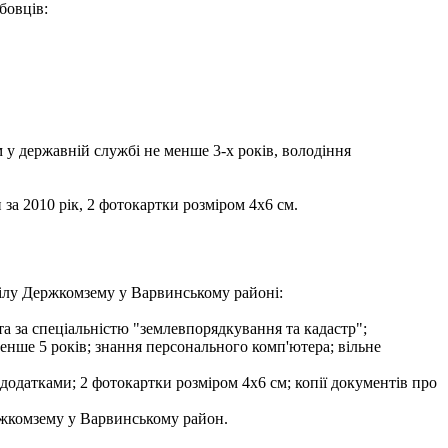
бовців:
 у державній службі не менше 3-х років, володіння
за 2010 рік, 2 фотокартки розміром 4х6 см.
ілу Держкомзему у Варвинському районі:
та за спеціальністю "землевпорядкування та кадастр";
менше 5 років; знання персонального комп'ютера; вільне
 додатками; 2 фотокартки розміром 4х6 см; копії документів про
ержкомзему у Варвинському район.