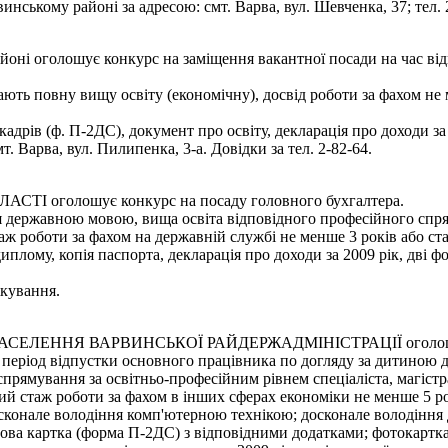
нському районі за адресою: смт. Варва, вул. Шевченка, 37; тел. 2
ні оголошує конкурс на заміщення вакантної посади на час відпу
ають повну вищу освіту (економічну), досвід роботи за фахом не
дрів (ф. П-2ДС), документ про освіту, декларація про доходи за 2
 Варва, вул. Пилипенка, 3-а. Довідки за тел. 2-82-64.
оголошує конкурс на посаду головного бухгалтера.
я державною мовою, вища освіта відповідного професійного спрям
аж роботи за фахом на державній службі не менше 3 років або ста
плому, копія паспорта, декларація про доходи за 2009 рік, дві ф
ікування.
ЕННЯ ВАРВИНСЬКОЇ РАЙДЕРЖАДМІНІСТРАЦІЇ оголошує конк
а період відпустки основного працівника по догляду за дитиною д
прямування за освітньо-професійним рівнем спеціаліста, магістра
льний стаж роботи за фахом в інших сферах економіки не менше 5 р
досконале володіння комп'ютерною технікою; досконале володінн
ова картка (форма П-2ДС) з відповідними додатками; фотокартка р