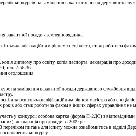
- перелік конкурсів на заміщення вакантних посад державних служ
ня вакантної посади - землевпорядника.
вітньо-кваліфікаційним рівнем спеціаліста, стаж роботи за фахом
опія диплому про освіту, копія паспорта, декларація про доходи 
0, тел. 2-56-36.
ання оголошення.
курс на заміщення вакантної посади державного службовця відд
дастру.
світа за освітньо-кваліфікаційним рівнем магістра або спеціаліс
-х років або стаж роботи за фахом в інших сферах управління не 
 участь у конкурсі; особова картка (форма П-2ДС) з відповідними
заних); декларація про доходи за 2009 рік.
 З переліком питань для іспиту можна ознайомитись в відділі Д
я оголошення конкурсу.