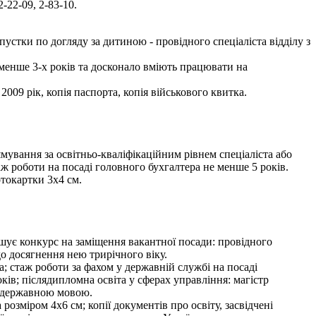
-22-09, 2-83-10.
стки по догляду за дитиною - провідного спеціаліста відділу з
 менше 3-х років та досконало вміють працювати на
009 рік, копія паспорта, копія військового квитка.
ування за освітньо-кваліфікаційним рівнем спеціаліста або
ж роботи на посаді головного бухгалтера не менше 5 років.
отокартки 3х4 см.
урс на заміщення вакантної посади: провідного
о досягнення нею трирічного віку.
; стаж роботи за фахом у державній службі на посаді
оків; післядипломна освіта у сферах управління: магістр
я державною мовою.
озміром 4х6 см; копії документів про освіту, засвідчені