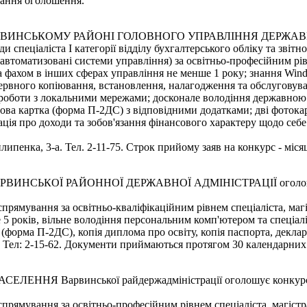
вання оголошення.
ВИНСЬКОМУ РАЙОНІ ГОЛОВНОГО УПРАВЛІННЯ ДЕРЖАВН
пеціаліста І категорії відділу бухгалтерського обліку та звітно
 автоматизовані системи управління) за освітньо-професійним рів
и за фахом в інших сферах управління не менше 1 року; знання Win
ервного копіювання, встановлення, налагодження та обслуговува
 роботи з локальними мережами; досконале володіння державно
бова картка (форма П-2ДС) з відповідними додатками; дві фотокар
я про доходи та зобов'язання фінансового характеру щодо себе та 
илипенка, 3-а. Тел. 2-11-75. Строк прийому заяв на конкурс - міс
КОЇ РАЙОННОЇ ДЕРЖАВНОЇ АДМІНІСТРАЦІЇ оголошує конк
прямування за освітньо-кваліфікаційним рівнем спеціаліста, магі
е 5 років, вільне володіння персональним комп'ютером та спеці
 (форма П-2ДС), копія диплома про освіту, копія паспорта, деклар
8. Тел: 2-15-62. Документи приймаються протягом 30 календарних
 Варвинської райдержадміністрації оголошує конкурс на за
прямування за освітньо-професійним рівнем спеціаліста, магістра