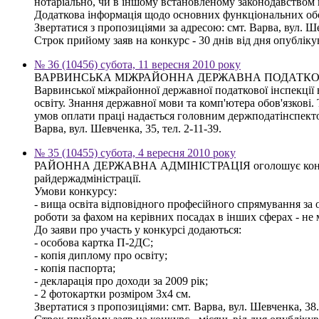
нотаріально, чи в іншому встановленому законодавством п
Додаткова інформація щодо основних функціональних обов
Звертатися з пропозиціями за адресою: смт. Варва, вул. Ше
Строк прийому заяв на конкурс - 30 днів від дня опублік
№ 36 (10456) субота, 11 вересня 2010 року
ВАРВИНСЬКА МІЖРАЙОННА ДЕРЖАВНА ПОДАТКОВА ІНСПЕКЦІ
Варвинської міжрайонної державної податкової інспекції 
освіту. Знання державної мови та комп'ютера обов'язкові
умов оплати праці надається головним держподатінспектор
Варва, вул. Шевченка, 35, тел. 2-11-39.
№ 35 (10455) субота, 4 вересня 2010 року
РАЙОННА ДЕРЖАВНА АДМІНІСТРАЦІЯ оголошує конкурс на 
райдержадміністрації.
Умови конкурсу:
- вища освіта відповідного професійного спрямування за о
роботи за фахом на керівних посадах в інших сферах - не
До заяви про участь у конкурсі додаються:
- особова картка П-2ДС;
- копія диплому про освіту;
- копія паспорта;
- декларація про доходи за 2009 рік;
- 2 фотокартки розміром 3х4 см.
Звертатися з пропозиціями: смт. Варва, вул. Шевченка, 38. 