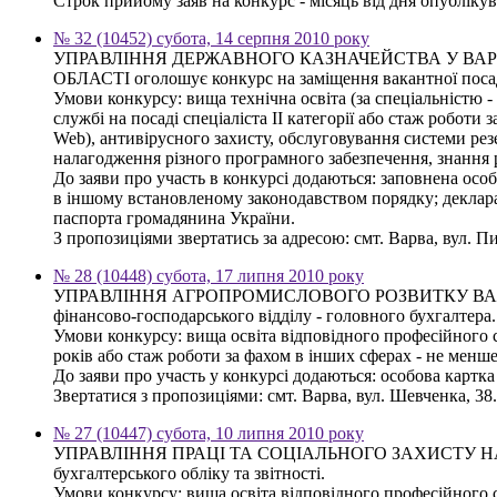
Строк прийому заяв на конкурс - місяць від дня опубліку
№ 32 (10452) субота, 14 серпня 2010 року
УПРАВЛІННЯ ДЕРЖАВНОГО КАЗНАЧЕЙСТВА У ВАР
ОБЛАСТІ оголошує конкурс на заміщення вакантної посади с
Умови конкурсу: вища технічна освіта (за спеціальністю -
службі на посаді спеціаліста ІІ категорії або стаж робот
Web), антивірусного захисту, обслуговування системи рез
налагодження різного програмного забезпечення, знання
До заяви про участь в конкурсі додаються: заповнена осо
в іншому встановленому законодавством порядку; деклараці
паспорта громадянина України.
З пропозиціями звертатись за адресою: смт. Варва, вул. П
№ 28 (10448) субота, 17 липня 2010 року
УПРАВЛІННЯ АГРОПРОМИСЛОВОГО РОЗВИТКУ ВАРВИНСЬ
фінансово-господарського відділу - головного бухгалтера.
Умови конкурсу: вища освіта відповідного професійного с
років або стаж роботи за фахом в інших сферах - не менш
До заяви про участь у конкурсі додаються: особова картка
Звертатися з пропозиціями: смт. Варва, вул. Шевченка, 3
№ 27 (10447) субота, 10 липня 2010 року
УПРАВЛІННЯ ПРАЦІ ТА СОЦІАЛЬНОГО ЗАХИСТУ НАСЕЛЕННЯ
бухгалтерського обліку та звітності.
Умови конкурсу: вища освіта відповідного професійного с