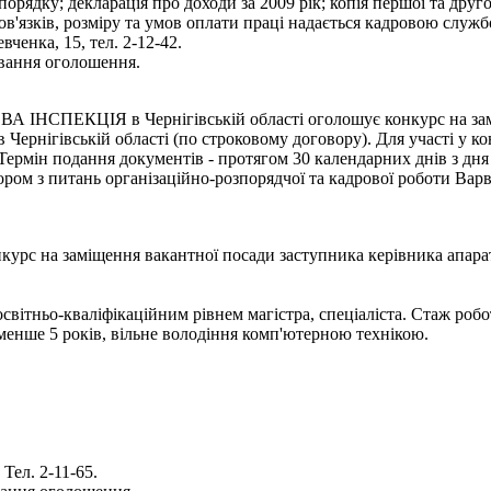
орядку; декларація про доходи за 2009 рік; копія першої та друг
'язків, розміру та умов оплати праці надається кадровою служб
вченка, 15, тел. 2-12-42.
ування оголошення.
Я в Чернігівській області оголошує конкурс на заміщення
в Чернігівській області (по строковому договору). Для участі у 
. Термін подання документів - протягом 30 календарних днів з д
ом з питань організаційно-розпорядчої та кадрової роботи Варви
заміщення вакантної посади заступника керівника апарату, н
світньо-кваліфікаційним рівнем магістра, спеціаліста. Стаж робо
 менше 5 років, вільне володіння комп'ютерною технікою.
Тел. 2-11-65.