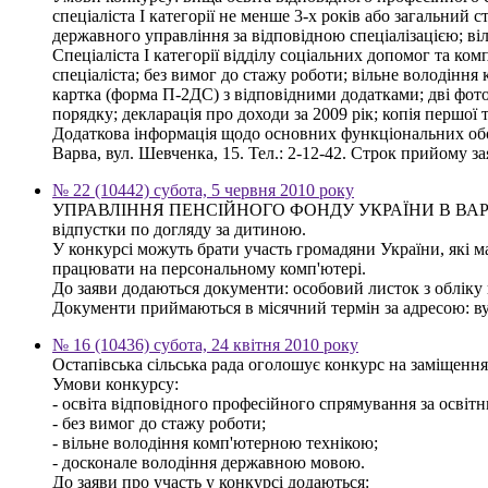
спеціаліста І категорії не менше 3-х років або загальний
державного управління за відповідною спеціалізацією; в
Спеціаліста І категорії відділу соціальних допомог та к
спеціаліста; без вимог до стажу роботи; вільне володінн
картка (форма П-2ДС) з відповідними додатками; дві фото
порядку; декларація про доходи за 2009 рік; копія першої
Додаткова інформація щодо основних функціональних обов
Варва, вул. Шевченка, 15. Тел.: 2-12-42. Строк прийому з
№ 22 (10442) субота, 5 червня 2010 року
УПРАВЛІННЯ ПЕНСІЙНОГО ФОНДУ УКРАЇНИ В ВАРВИНСЬКО
відпустки по догляду за дитиною.
У конкурсі можуть брати участь громадяни України, які м
працювати на персональному комп'ютері.
До заяви додаються документи: особовий листок з обліку к
Документи приймаються в місячний термін за адресою: вул.
№ 16 (10436) субота, 24 квітня 2010 року
Остапівська сільська рада оголошує конкурс на заміщення
Умови конкурсу:
- освіта відповідного професійного спрямування за освітн
- без вимог до стажу роботи;
- вільне володіння комп'ютерною технікою;
- досконале володіння державною мовою.
До заяви про участь у конкурсі додаються: