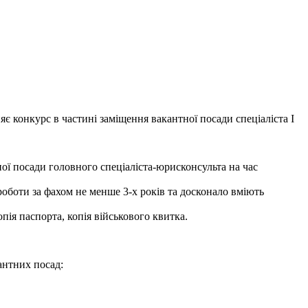
 в частині заміщення вакантної посади спеціаліста І
ади головного спеціаліста-юрисконсульта на час
оботи за фахом не менше 3-х років та досконало вміють
пія паспорта, копія військового квитка.
антних посад: