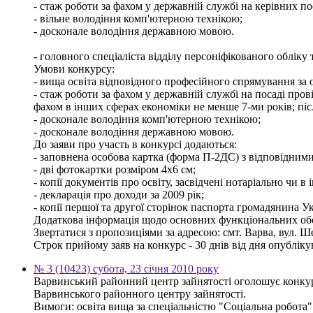
- стаж роботи за фахом у державній службі на керівних по
- вільне володіння комп'ютерною технікою;
- досконале володіння державною мовою.
- головного спеціаліста відділу персоніфікованого обліку 
Умови конкурсу:
- вища освіта відповідного професійного спрямування за о
- стаж роботи за фахом у державній службі на посаді пров
фахом в інших сферах економіки не менше 7-ми років; піс
- досконале володіння комп'ютерною технікою;
- досконале володіння державною мовою.
До заяви про участь в конкурсі додаються:
- заповнена особова картка (форма П-2ДС) з відповідним
- дві фотокартки розміром 4х6 см;
- копії документів про освіту, засвідчені нотаріально чи
- декларація про доходи за 2009 рік;
- копії першої та другої сторінок паспорта громадянина У
Додаткова інформація щодо основних функціональних обов
Звертатися з пропозиціями за адресою: смт. Варва, вул. Ше
Строк прийому заяв на конкурс - 30 днів від дня опублік
№ 3 (10423) субота, 23 січня 2010 року
Варвинський районний центр зайнятості оголошує конкурс
Варвинського районного центру зайнятості.
Вимоги: освіта вища за спеціальністю "Соціальна робота