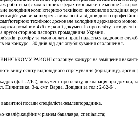
 стаж роботи за фахом в інших сферах економіки не менше 5-ти рок
ільне володіння комп'ютерною технікою; досконале володіння д
омпенсацій: умови конкурсу - вища освіта відповідного професійн
я комп'ютерною технікою; досконале володіння державною мовою.
картки розміром 4х6 см; копії документів про освіту, засвідчені
 та другої сторінок паспорта громадянина України.
'язків, розміру та умов оплати праці надається кадровою службо
аяв на конкурс - 30 днів від дня опублікування оголошення.
МУ РАЙОНІ оголошує конкурс на заміщення вакантної пос
ають вищу освіту відповідного спрямування (юридичну), досвід р
адрів (ф. П-2ДС), документ про освіту, декларація про доходи, ко
 Пилипенка, 3-а, смт. Варва. Довідки за тел.: 2-82-64.
 вакантної посади спеціаліста-землевпорядника.
ьо-кваліфікаційним рівнем бакалавра, спеціаліста;