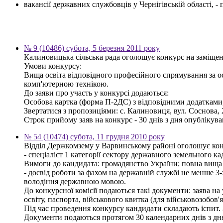
вакансії державних службовців у Чернігівській області, 
№ 9 (10486) субота, 5 березня 2011 року
Калиновицька сільська рада оголошує конкурс на заміщен
Умови конкурсу:
Вища освіта відповідного професійного спрямування за ос
комп'ютерною технікою.
До заяви про участь у конкурсі додаються:
Особова картка (форма П-2ДС) з відповідними додатками, к
Звертатися з пропозиціями: с. Калиновиця, вул. Соснова, 2
Строк прийому заяв на конкурс - 30 днів з дня опублікув
№ 54 (10474) субота, 11 грудня 2010 року
Відділ Держкомзему у Варвинському районі оголошує кон
- спеціаліст 1 категорії сектору державного земельного ка
Вимоги до кандидата: громадянство України; повна вища о
- досвід роботи за фахом на державній службі не менше 3
володіння державною мовою.
До конкурсної комісії подаються такі документи: заява на
освіту, паспорта, військового квитка (для військовозобов'я
Під час проведення конкурсу кандидати складають іспит.
Документи подаються протягом 30 календарних днів з дн