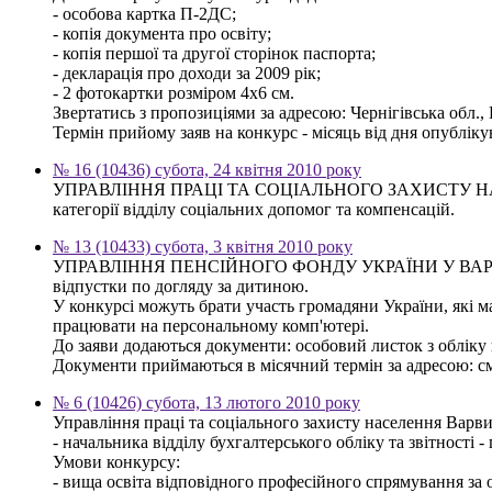
- особова картка П-2ДС;
- копія документа про освіту;
- копія першої та другої сторінок паспорта;
- декларація про доходи за 2009 рік;
- 2 фотокартки розміром 4х6 см.
Звертатись з пропозиціями за адресою: Чернігівська обл., 
Термін прийому заяв на конкурс - місяць від дня опублік
№ 16 (10436) субота, 24 квітня 2010 року
УПРАВЛІННЯ ПРАЦІ ТА СОЦІАЛЬНОГО ЗАХИСТУ НАСЕЛЕН
категорії відділу соціальних допомог та компенсацій.
№ 13 (10433) субота, 3 квітня 2010 року
УПРАВЛІННЯ ПЕНСІЙНОГО ФОНДУ УКРАЇНИ У ВАРВИНСЬКО
відпустки по догляду за дитиною.
У конкурсі можуть брати участь громадяни України, які м
працювати на персональному комп'ютері.
До заяви додаються документи: особовий листок з обліку к
Документи приймаються в місячний термін за адресою: смт.
№ 6 (10426) субота, 13 лютого 2010 року
Управління праці та соціального захисту населення Варв
- начальника відділу бухгалтерського обліку та звітності -
Умови конкурсу:
- вища освіта відповідного професійного спрямування за о