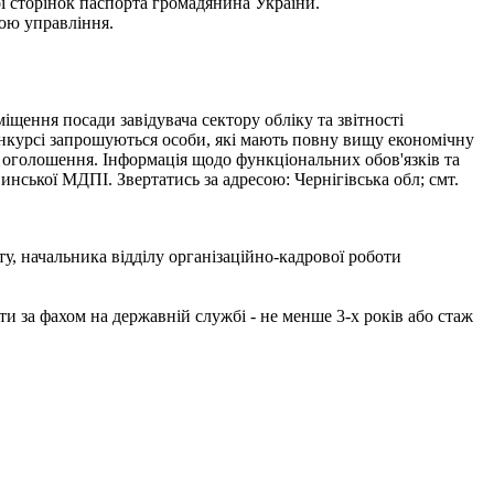
ої сторінок паспорта громадянина України.
ою управління.
 посади завідувача сектору обліку та звітності
конкурсі запрошуються особи, які мають повну вищу економічну
ня оголошення. Інформація щодо функціональних обов'язків та
нської МДПІ. Звертатись за адресою: Чернігівська обл; смт.
ачальника відділу організаційно-кадрової роботи
ти за фахом на державній службі - не менше 3-х років або стаж