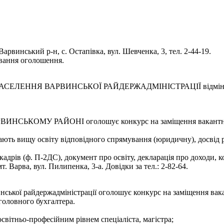
Варвинський р-н, с. Остапівка, вул. Шевченка, 3, тел. 2-44-19.
ування оголошення.
НЯ ВАРВИНСЬКОЇ РАЙДЕРЖАДМІНІСТРАЦІЇ відміняє конкурс
МУ РАЙОНІ оголошує конкурс на заміщення вакантної пос
ають вищу освіту відповідного спрямування (юридичну), досвід р
адрів (ф. П-2ДС), документ про освіту, декларація про доходи, ко
 Варва, вул. Пилипенка, 3-а. Довідки за тел.: 2-82-64.
инської райдержадміністрації оголошує конкурс на заміщення вак
 головного бухгалтера.
світньо-професійним рівнем спеціаліста, магістра;