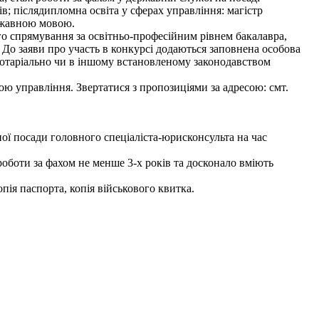
ів; післядипломна освіта у сферах управління: магістр
ержавною мовою.
ого спрямування за освітньо-професійним рівнем бакалавра,
 До заяви про участь в конкурсі додаються заповнена особова
 нотаріально чи в іншому встановленому законодавством
ю управління. Звертатися з пропозиціями за адресою: смт.
ади головного спеціаліста-юрисконсульта на час
оботи за фахом не менше 3-х років та досконало вміють
пія паспорта, копія військового квитка.