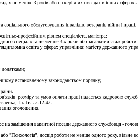
садах не менше 3 років або на керівних посадах в інших сферах -
та соціального обслуговування інвалідів, ветеранів війни і праці.
світньо-професійним рівнем спеціаліста, магістра;
ідного спеціаліста не менше 3-х років або загальний стаж роботи
лядипломна освіта у сферах управління: магістр державного упра
и додатками;
 в іншому встановленому законодавством порядку;
країни.
'язків, розміру та умов оплати праці надається кадровою служб
вченка, 15. Тел. 2-12-42.
ування оголошення.
 на заміщення вакантної посади державного службовця - головно
" або "Психологія", досвід роботи не менше одного року, вільн