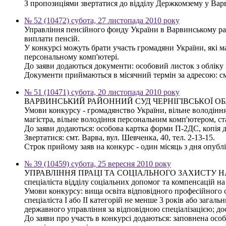
З пропозиціями звертатися до відділу Держкомзему у Варви
№ 52 (10472) субота, 27 листопада 2010 року
Управління пенсійного фонду України в Варвинському райо
виплати пенсій.
У конкурсі можуть брати участь громадяни України, які м
персональному комп'ютері.
До заяви додаються документи: особовий листок з обліку ка
Документи приймаються в місячний термін за адресою: смт.
№ 51 (10471) субота, 20 листопада 2010 року
ВАРВИНСЬКИЙ РАЙОННИЙ СУД ЧЕРНІГІВСЬКОЇ ОБЛАСТІ 
Умови конкурсу - громадянство України, вільне володінн
магістра, вільне володіння персональним комп'ютером, ст
До заяви додаються: особова картка форми П-2ДС, копія ди
Звертатися: смт. Варва, вул. Шевченка, 40, тел. 2-13-15.
Строк прийому заяв на конкурс - один місяць з дня опубл
№ 39 (10459) субота, 25 вересня 2010 року
УПРАВЛІННЯ ПРАЦІ ТА СОЦІАЛЬНОГО ЗАХИСТУ НАСЕЛ
спеціаліста відділу соціальних допомог та компенсацій н
Умови конкурсу: вища освіта відповідного професійного с
спеціаліста І або ІІ категорій не менше 3 років або зага
державного управління за відповідною спеціалізацією; 
До заяви про участь в конкурсі додаються: заповнена особ