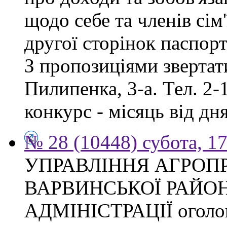
щодо себе та членів сім'
другої сторінок паспор
З пропозиціями звертати
Пилипенка, 3-а. Тел. 2-
конкурс - місяць від д
№ 28 (10448) субота, 1
УПРАВЛІННЯ АГРОП
ВАРВИНСЬКОЇ РАЙО
АДМІНІСТРАЦІЇ оголош