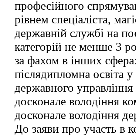
професійного спрямува
рівнем спеціаліста, маг
державній службі на поса
категорій не менше 3 р
за фахом в інших сфера
післядипломна освіта у
державного управління 
досконале володіння к
досконале володіння д
До заяви про участь в 