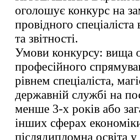
оголошує конкурс на з
провідного спеціаліста 
та звітності.
Умови конкурсу: вища о
професійного спрямува
рівнем спеціаліста, маг
державній службі на поса
менше 3-х років або за
інших сферах економіки
післядипломна освіта у