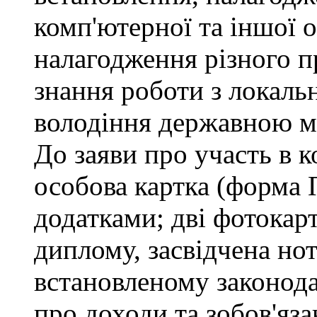
комп'ютерної та іншої о
налагодження різного п
знання роботи з локал
володіння державною 
До заяви про участь в 
особова картка (форма 
додатками; дві фотокар
диплому, засвідчена но
встановленому законода
про доходи та зобов'яз