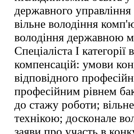
державного управління 
вільне володіння комп'
володіння державною 
Спеціаліста І категорії
компенсацій: умови кон
відповідного професійн
професійним рівнем бака
до стажу роботи; вільн
технікою; досконале в
заяви про участь в кон