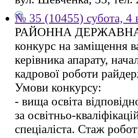
№ 35 (10455) субота, 4
РАЙОННА ДЕРЖАВНА 
конкурс на заміщення в
керівника апарату, нача
кадрової роботи райдер
Умови конкурсу:
- вища освіта відповід
за освітньо-кваліфікаці
спеціаліста. Стаж робо