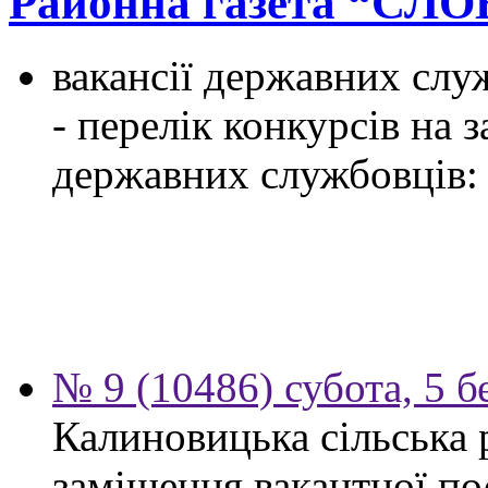
Районна газета “СЛ
вакансії державних служ
- перелік конкурсів на
державних службовців:
№ 9 (10486) субота, 5 б
Калиновицька сільська 
заміщення вакантної по