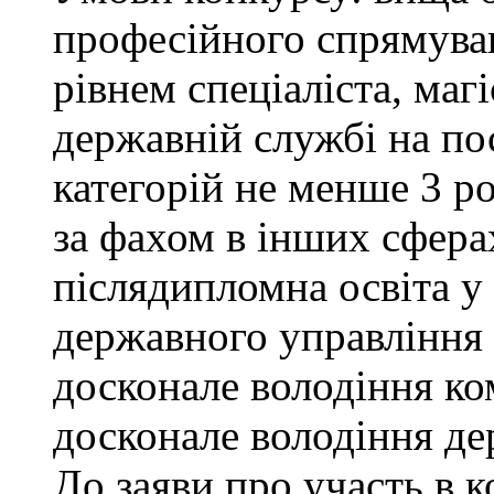
професійного спрямува
рівнем спеціаліста, маг
державній службі на поса
категорій не менше 3 р
за фахом в інших сфера
післядипломна освіта у
державного управління 
досконале володіння к
досконале володіння д
До заяви про участь в 