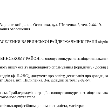
Варвинський р-н, с. Остапівка, вул. Шевченка, 3, тел. 2-44-19.
ування оголошення.
НЯ ВАРВИНСЬКОЇ РАЙДЕРЖАДМІНІСТРАЦІЇ відміняє конкурс
МУ РАЙОНІ оголошує конкурс на заміщення вакантної пос
ають вищу освіту відповідного спрямування (юридичну), досвід р
адрів (ф. П-2ДС), документ про освіту, декларація про доходи, ко
 Варва, вул. Пилипенка, 3-а. Довідки за тел.: 2-82-64.
инської райдержадміністрації оголошує конкурс на заміщення вак
 головного бухгалтера.
світньо-професійним рівнем спеціаліста, магістра;