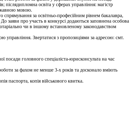
ів; післядипломна освіта у сферах управління: магістр
ержавною мовою.
ого спрямування за освітньо-професійним рівнем бакалавра,
 До заяви про участь в конкурсі додаються заповнена особова
 нотаріально чи в іншому встановленому законодавством
ю управління. Звертатися з пропозиціями за адресою: смт.
ади головного спеціаліста-юрисконсульта на час
оботи за фахом не менше 3-х років та досконало вміють
пія паспорта, копія військового квитка.