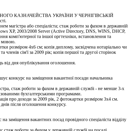
ОГО КАЗНАЧЕЙСТВА УКРАЇНИ У ЧЕРНІГІВСЬКІЙ
сті.
нем магістра або спеціаліста; стаж роботи за фахом в державній
dows XP, 2003/2008 Server (Active Directory, DNS, WINS, DHCP,
ння комп'ютерної та іншої оргтехніки, встановлення та
ю мовою.
тки розміром 4х6 см; копія диплому, засвідчена нотаріально чи
членів сім'ї за 2009 рік; копія першої та другої сторінок
яць від дня опублікування оголошення.
урс на заміщення вакантної посади начальника
стра, стаж роботи за фахом в державній службі - не менше 3-х
алізованими бухгалтерськими програмами.
ація про доходи за 2009 рік, 2 фотокартки розміром 3х4 см.
 днів після оголошення конкурсу.
міщення вакантних посад провідного спеціаліста відділу
; стаж роботи за фахом у державній службі на посаді