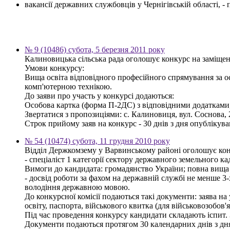
вакансії державних службовців у Чернігівській області, 
№ 9 (10486) субота, 5 березня 2011 року
Калиновицька сільська рада оголошує конкурс на заміщен
Умови конкурсу:
Вища освіта відповідного професійного спрямування за ос
комп'ютерною технікою.
До заяви про участь у конкурсі додаються:
Особова картка (форма П-2ДС) з відповідними додатками, к
Звертатися з пропозиціями: с. Калиновиця, вул. Соснова, 2
Строк прийому заяв на конкурс - 30 днів з дня опублікув
№ 54 (10474) субота, 11 грудня 2010 року
Відділ Держкомзему у Варвинському районі оголошує кон
- спеціаліст 1 категорії сектору державного земельного ка
Вимоги до кандидата: громадянство України; повна вища о
- досвід роботи за фахом на державній службі не менше 3
володіння державною мовою.
До конкурсної комісії подаються такі документи: заява на
освіту, паспорта, військового квитка (для військовозобов'я
Під час проведення конкурсу кандидати складають іспит.
Документи подаються протягом 30 календарних днів з дн