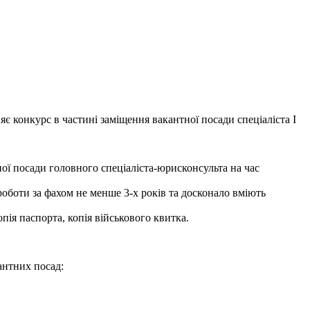
 в частині заміщення вакантної посади спеціаліста І
ади головного спеціаліста-юрисконсульта на час
оботи за фахом не менше 3-х років та досконало вміють
пія паспорта, копія військового квитка.
антних посад: