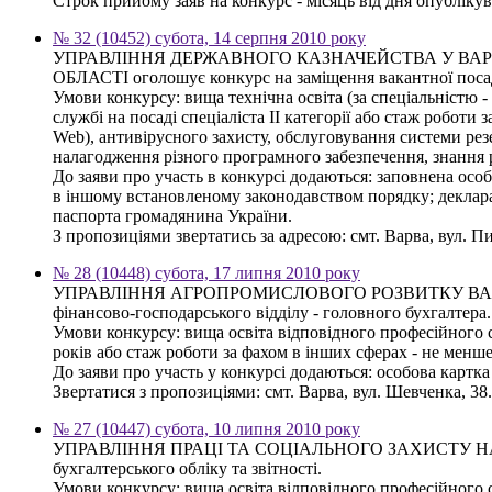
Строк прийому заяв на конкурс - місяць від дня опубліку
№ 32 (10452) субота, 14 серпня 2010 року
УПРАВЛІННЯ ДЕРЖАВНОГО КАЗНАЧЕЙСТВА У ВАР
ОБЛАСТІ оголошує конкурс на заміщення вакантної посади с
Умови конкурсу: вища технічна освіта (за спеціальністю -
службі на посаді спеціаліста ІІ категорії або стаж робот
Web), антивірусного захисту, обслуговування системи рез
налагодження різного програмного забезпечення, знання
До заяви про участь в конкурсі додаються: заповнена осо
в іншому встановленому законодавством порядку; деклараці
паспорта громадянина України.
З пропозиціями звертатись за адресою: смт. Варва, вул. П
№ 28 (10448) субота, 17 липня 2010 року
УПРАВЛІННЯ АГРОПРОМИСЛОВОГО РОЗВИТКУ ВАРВИНСЬ
фінансово-господарського відділу - головного бухгалтера.
Умови конкурсу: вища освіта відповідного професійного с
років або стаж роботи за фахом в інших сферах - не менш
До заяви про участь у конкурсі додаються: особова картка
Звертатися з пропозиціями: смт. Варва, вул. Шевченка, 3
№ 27 (10447) субота, 10 липня 2010 року
УПРАВЛІННЯ ПРАЦІ ТА СОЦІАЛЬНОГО ЗАХИСТУ НАСЕЛЕННЯ
бухгалтерського обліку та звітності.
Умови конкурсу: вища освіта відповідного професійного с