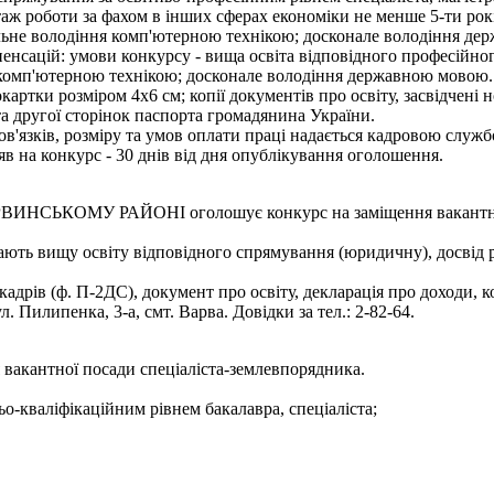
 стаж роботи за фахом в інших сферах економіки не менше 5-ти рок
ільне володіння комп'ютерною технікою; досконале володіння д
омпенсацій: умови конкурсу - вища освіта відповідного професійн
я комп'ютерною технікою; досконале володіння державною мовою.
картки розміром 4х6 см; копії документів про освіту, засвідчені
 та другої сторінок паспорта громадянина України.
'язків, розміру та умов оплати праці надається кадровою службо
аяв на конкурс - 30 днів від дня опублікування оголошення.
МУ РАЙОНІ оголошує конкурс на заміщення вакантної пос
ають вищу освіту відповідного спрямування (юридичну), досвід р
адрів (ф. П-2ДС), документ про освіту, декларація про доходи, ко
 Пилипенка, 3-а, смт. Варва. Довідки за тел.: 2-82-64.
 вакантної посади спеціаліста-землевпорядника.
ьо-кваліфікаційним рівнем бакалавра, спеціаліста;