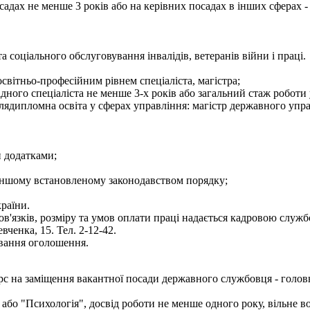
садах не менше 3 років або на керівних посадах в інших сферах -
та соціального обслуговування інвалідів, ветеранів війни і праці.
світньо-професійним рівнем спеціаліста, магістра;
ідного спеціаліста не менше 3-х років або загальний стаж роботи
лядипломна освіта у сферах управління: магістр державного упра
и додатками;
 в іншому встановленому законодавством порядку;
країни.
'язків, розміру та умов оплати праці надається кадровою служб
вченка, 15. Тел. 2-12-42.
ування оголошення.
 на заміщення вакантної посади державного службовця - головно
" або "Психологія", досвід роботи не менше одного року, вільн