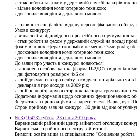
- стаж роботи за фахом у державній службі на керівних по
- вільне володіння комп'ютерною технікою;
- досконале володіння державною мовою.
- головного спеціаліста відділу персоніфікованого обліку 
Умови конкурсу:
- вища освіта відповідного професійного спрямування за о
- стаж роботи за фахом у державній службі на посаді пров
фахом в інших сферах економіки не менше 7-ми років; піс
- досконале володіння комп'ютерною технікою;
- досконале володіння державною мовою.
До заяви про участь в конкурсі додаються:
- заповнена особова картка (форма П-2ДС) з відповідним
- дві фотокартки розміром 4х6 см;
- копії документів про освіту, засвідчені нотаріально чи
- декларація про доходи за 2009 рік;
- копії першої та другої сторінок паспорта громадянина У
Додаткова інформація щодо основних функціональних обов
Звертатися з пропозиціями за адресою: смт. Варва, вул. Ше
Строк прийому заяв на конкурс - 30 днів від дня опублік
№ 3 (10423) субота, 23 січня 2010 року
Варвинський районний центр зайнятості оголошує конкурс
Варвинського районного центру зайнятості.
Вимоги: освіта вища за спеціальністю "Соціальна робота