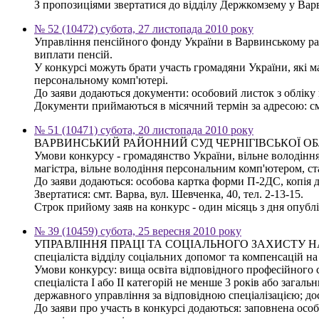
З пропозиціями звертатися до відділу Держкомзему у Варви
№ 52 (10472) субота, 27 листопада 2010 року
Управління пенсійного фонду України в Варвинському райо
виплати пенсій.
У конкурсі можуть брати участь громадяни України, які м
персональному комп'ютері.
До заяви додаються документи: особовий листок з обліку ка
Документи приймаються в місячний термін за адресою: смт.
№ 51 (10471) субота, 20 листопада 2010 року
ВАРВИНСЬКИЙ РАЙОННИЙ СУД ЧЕРНІГІВСЬКОЇ ОБЛАСТІ 
Умови конкурсу - громадянство України, вільне володінн
магістра, вільне володіння персональним комп'ютером, ст
До заяви додаються: особова картка форми П-2ДС, копія ди
Звертатися: смт. Варва, вул. Шевченка, 40, тел. 2-13-15.
Строк прийому заяв на конкурс - один місяць з дня опубл
№ 39 (10459) субота, 25 вересня 2010 року
УПРАВЛІННЯ ПРАЦІ ТА СОЦІАЛЬНОГО ЗАХИСТУ НАСЕЛ
спеціаліста відділу соціальних допомог та компенсацій н
Умови конкурсу: вища освіта відповідного професійного с
спеціаліста І або ІІ категорій не менше 3 років або зага
державного управління за відповідною спеціалізацією; 
До заяви про участь в конкурсі додаються: заповнена особ