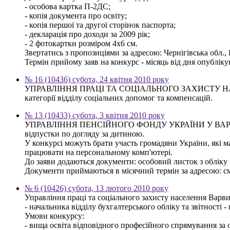
- особова картка П-2ДС;
- копія документа про освіту;
- копія першої та другої сторінок паспорта;
- декларація про доходи за 2009 рік;
- 2 фотокартки розміром 4х6 см.
Звертатись з пропозиціями за адресою: Чернігівська обл., 
Термін прийому заяв на конкурс - місяць від дня опублік
№ 16 (10436) субота, 24 квітня 2010 року
УПРАВЛІННЯ ПРАЦІ ТА СОЦІАЛЬНОГО ЗАХИСТУ НАСЕЛЕН
категорії відділу соціальних допомог та компенсацій.
№ 13 (10433) субота, 3 квітня 2010 року
УПРАВЛІННЯ ПЕНСІЙНОГО ФОНДУ УКРАЇНИ У ВАРВИНСЬКО
відпустки по догляду за дитиною.
У конкурсі можуть брати участь громадяни України, які м
працювати на персональному комп'ютері.
До заяви додаються документи: особовий листок з обліку к
Документи приймаються в місячний термін за адресою: смт.
№ 6 (10426) субота, 13 лютого 2010 року
Управління праці та соціального захисту населення Варв
- начальника відділу бухгалтерського обліку та звітності -
Умови конкурсу:
- вища освіта відповідного професійного спрямування за о