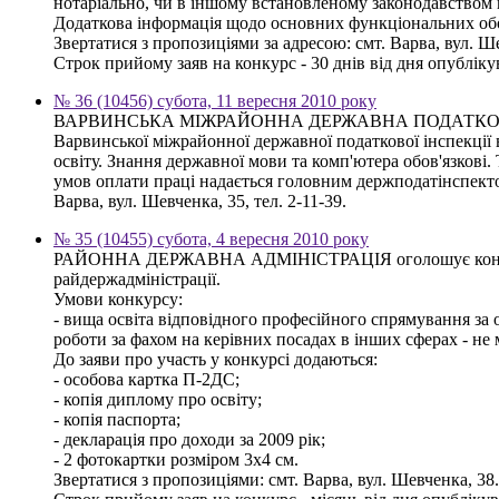
нотаріально, чи в іншому встановленому законодавством п
Додаткова інформація щодо основних функціональних обов
Звертатися з пропозиціями за адресою: смт. Варва, вул. Ше
Строк прийому заяв на конкурс - 30 днів від дня опублік
№ 36 (10456) субота, 11 вересня 2010 року
ВАРВИНСЬКА МІЖРАЙОННА ДЕРЖАВНА ПОДАТКОВА ІНСПЕКЦІ
Варвинської міжрайонної державної податкової інспекції 
освіту. Знання державної мови та комп'ютера обов'язкові
умов оплати праці надається головним держподатінспектор
Варва, вул. Шевченка, 35, тел. 2-11-39.
№ 35 (10455) субота, 4 вересня 2010 року
РАЙОННА ДЕРЖАВНА АДМІНІСТРАЦІЯ оголошує конкурс на 
райдержадміністрації.
Умови конкурсу:
- вища освіта відповідного професійного спрямування за о
роботи за фахом на керівних посадах в інших сферах - не
До заяви про участь у конкурсі додаються:
- особова картка П-2ДС;
- копія диплому про освіту;
- копія паспорта;
- декларація про доходи за 2009 рік;
- 2 фотокартки розміром 3х4 см.
Звертатися з пропозиціями: смт. Варва, вул. Шевченка, 38. 