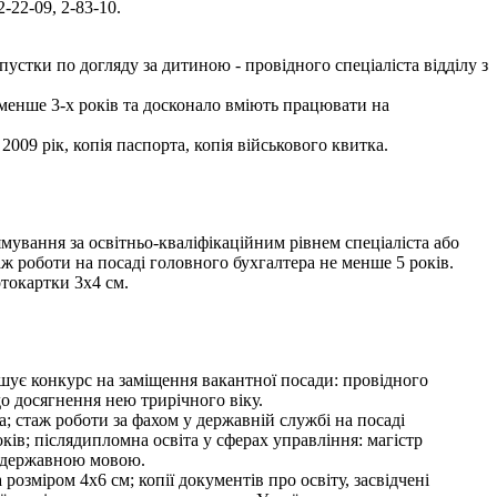
-22-09, 2-83-10.
стки по догляду за дитиною - провідного спеціаліста відділу з
 менше 3-х років та досконало вміють працювати на
009 рік, копія паспорта, копія військового квитка.
ування за освітньо-кваліфікаційним рівнем спеціаліста або
ж роботи на посаді головного бухгалтера не менше 5 років.
отокартки 3х4 см.
урс на заміщення вакантної посади: провідного
о досягнення нею трирічного віку.
; стаж роботи за фахом у державній службі на посаді
оків; післядипломна освіта у сферах управління: магістр
я державною мовою.
озміром 4х6 см; копії документів про освіту, засвідчені