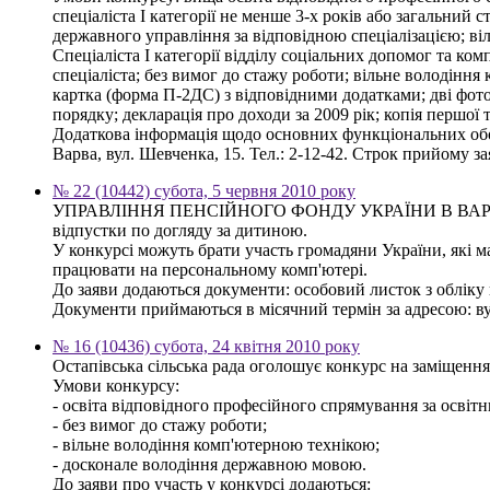
спеціаліста І категорії не менше 3-х років або загальний
державного управління за відповідною спеціалізацією; в
Спеціаліста І категорії відділу соціальних допомог та к
спеціаліста; без вимог до стажу роботи; вільне володінн
картка (форма П-2ДС) з відповідними додатками; дві фото
порядку; декларація про доходи за 2009 рік; копія першої
Додаткова інформація щодо основних функціональних обов
Варва, вул. Шевченка, 15. Тел.: 2-12-42. Строк прийому з
№ 22 (10442) субота, 5 червня 2010 року
УПРАВЛІННЯ ПЕНСІЙНОГО ФОНДУ УКРАЇНИ В ВАРВИНСЬКО
відпустки по догляду за дитиною.
У конкурсі можуть брати участь громадяни України, які м
працювати на персональному комп'ютері.
До заяви додаються документи: особовий листок з обліку к
Документи приймаються в місячний термін за адресою: вул.
№ 16 (10436) субота, 24 квітня 2010 року
Остапівська сільська рада оголошує конкурс на заміщення
Умови конкурсу:
- освіта відповідного професійного спрямування за освітн
- без вимог до стажу роботи;
- вільне володіння комп'ютерною технікою;
- досконале володіння державною мовою.
До заяви про участь у конкурсі додаються: