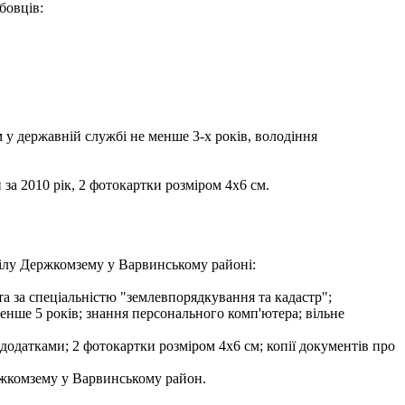
бовців:
 у державній службі не менше 3-х років, володіння
за 2010 рік, 2 фотокартки розміром 4х6 см.
ілу Держкомзему у Варвинському районі:
та за спеціальністю "землевпорядкування та кадастр";
менше 5 років; знання персонального комп'ютера; вільне
 додатками; 2 фотокартки розміром 4х6 см; копії документів про
ержкомзему у Варвинському район.