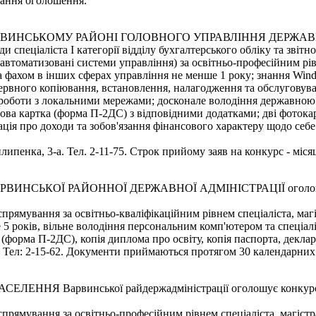
вання оголошення.
ВИНСЬКОМУ РАЙОНІ ГОЛОВНОГО УПРАВЛІННЯ ДЕРЖАВН
пеціаліста І категорії відділу бухгалтерського обліку та звітно
 автоматизовані системи управління) за освітньо-професійним рів
и за фахом в інших сферах управління не менше 1 року; знання Win
ервного копіювання, встановлення, налагодження та обслуговува
 роботи з локальними мережами; досконале володіння державно
бова картка (форма П-2ДС) з відповідними додатками; дві фотокар
я про доходи та зобов'язання фінансового характеру щодо себе та 
илипенка, 3-а. Тел. 2-11-75. Строк прийому заяв на конкурс - міс
КОЇ РАЙОННОЇ ДЕРЖАВНОЇ АДМІНІСТРАЦІЇ оголошує конк
прямування за освітньо-кваліфікаційним рівнем спеціаліста, магі
е 5 років, вільне володіння персональним комп'ютером та спеці
 (форма П-2ДС), копія диплома про освіту, копія паспорта, деклар
8. Тел: 2-15-62. Документи приймаються протягом 30 календарних
 Варвинської райдержадміністрації оголошує конкурс на за
прямування за освітньо-професійним рівнем спеціаліста, магістра