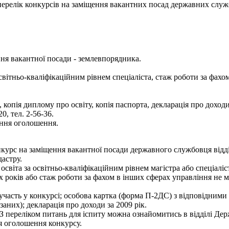
- перелік конкурсів на заміщення вакантних посад державних служ
ня вакантної посади - землевпорядника.
вітньо-кваліфікаційним рівнем спеціаліста, стаж роботи за фахом
опія диплому про освіту, копія паспорта, декларація про доходи 
0, тел. 2-56-36.
ання оголошення.
курс на заміщення вакантної посади державного службовця відд
дастру.
світа за освітньо-кваліфікаційним рівнем магістра або спеціаліс
-х років або стаж роботи за фахом в інших сферах управління не 
 участь у конкурсі; особова картка (форма П-2ДС) з відповідними
заних); декларація про доходи за 2009 рік.
 З переліком питань для іспиту можна ознайомитись в відділі Д
я оголошення конкурсу.