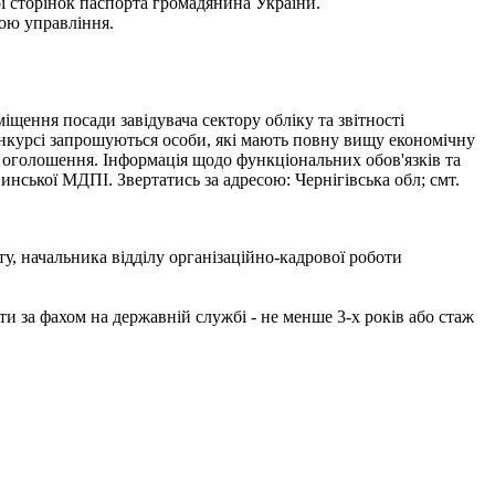
ої сторінок паспорта громадянина України.
ою управління.
 посади завідувача сектору обліку та звітності
конкурсі запрошуються особи, які мають повну вищу економічну
ня оголошення. Інформація щодо функціональних обов'язків та
нської МДПІ. Звертатись за адресою: Чернігівська обл; смт.
ачальника відділу організаційно-кадрової роботи
ти за фахом на державній службі - не менше 3-х років або стаж