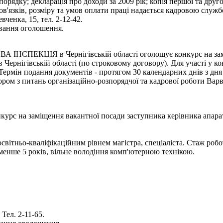
орядку; декларація про доходи за 2009 рік; копія першої та друг
'язків, розміру та умов оплати праці надається кадровою служб
вченка, 15, тел. 2-12-42.
ування оголошення.
Я в Чернігівській області оголошує конкурс на заміщення
в Чернігівській області (по строковому договору). Для участі у 
. Термін подання документів - протягом 30 календарних днів з д
ом з питань організаційно-розпорядчої та кадрової роботи Варви
заміщення вакантної посади заступника керівника апарату, н
світньо-кваліфікаційним рівнем магістра, спеціаліста. Стаж робо
 менше 5 років, вільне володіння комп'ютерною технікою.
Тел. 2-11-65.