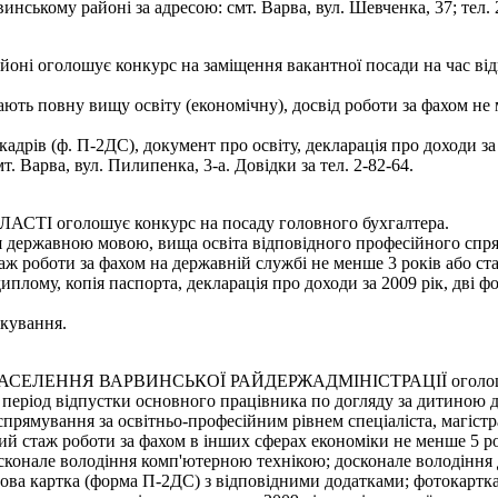
нському районі за адресою: смт. Варва, вул. Шевченка, 37; тел. 2
ні оголошує конкурс на заміщення вакантної посади на час відпу
ають повну вищу освіту (економічну), досвід роботи за фахом не
дрів (ф. П-2ДС), документ про освіту, декларація про доходи за 2
 Варва, вул. Пилипенка, 3-а. Довідки за тел. 2-82-64.
оголошує конкурс на посаду головного бухгалтера.
я державною мовою, вища освіта відповідного професійного спрям
аж роботи за фахом на державній службі не менше 3 років або ста
плому, копія паспорта, декларація про доходи за 2009 рік, дві ф
ікування.
ЕННЯ ВАРВИНСЬКОЇ РАЙДЕРЖАДМІНІСТРАЦІЇ оголошує конк
а період відпустки основного працівника по догляду за дитиною д
прямування за освітньо-професійним рівнем спеціаліста, магістра
льний стаж роботи за фахом в інших сферах економіки не менше 5 р
досконале володіння комп'ютерною технікою; досконале володінн
ова картка (форма П-2ДС) з відповідними додатками; фотокартка р