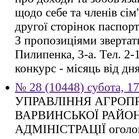
щодо себе та членів сім'
другої сторінок паспор
З пропозиціями звертати
Пилипенка, 3-а. Тел. 2-
конкурс - місяць від д
№ 28 (10448) субота, 1
УПРАВЛІННЯ АГРОП
ВАРВИНСЬКОЇ РАЙО
АДМІНІСТРАЦІЇ оголош