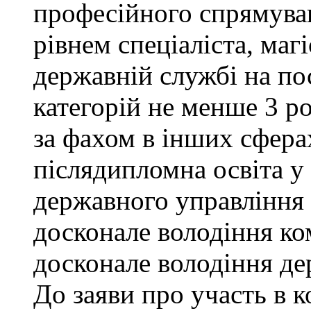
професійного спрямува
рівнем спеціаліста, маг
державній службі на поса
категорій не менше 3 р
за фахом в інших сфера
післядипломна освіта у
державного управління 
досконале володіння к
досконале володіння д
До заяви про участь в 