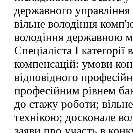
державного управління 
вільне володіння комп'
володіння державною 
Спеціаліста І категорії
компенсацій: умови кон
відповідного професійн
професійним рівнем бака
до стажу роботи; вільн
технікою; досконале в
заяви про участь в кон