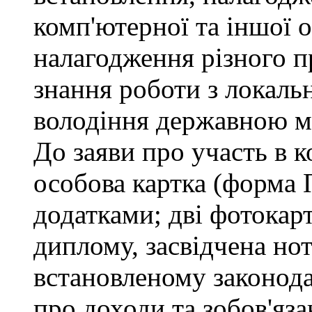
комп'ютерної та іншої о
налагодження різного п
знання роботи з локал
володіння державною 
До заяви про участь в 
особова картка (форма 
додатками; дві фотокар
диплому, засвідчена но
встановленому законода
про доходи та зобов'яз