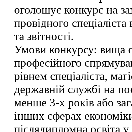
оголошує конкурс на з
провідного спеціаліста 
та звітності.
Умови конкурсу: вища о
професійного спрямува
рівнем спеціаліста, маг
державній службі на поса
менше 3-х років або за
інших сферах економіки
післядипломна освіта у