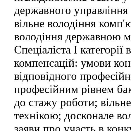
державного управління 
вільне володіння комп'
володіння державною 
Спеціаліста І категорії
компенсацій: умови кон
відповідного професійн
професійним рівнем бака
до стажу роботи; вільн
технікою; досконале в
заяви про участь в кон