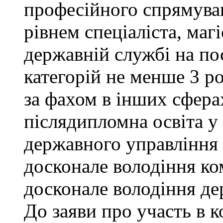
професійного спрямува
рівнем спеціаліста, маг
державній службі на поса
категорій не менше 3 р
за фахом в інших сфера
післядипломна освіта у
державного управління 
досконале володіння к
досконале володіння д
До заяви про участь в 