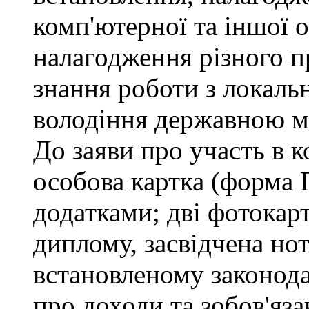
комп'ютерної та іншої о
налагодження різного п
знання роботи з локал
володіння державною 
До заяви про участь в 
особова картка (форма 
додатками; дві фотокар
диплому, засвідчена но
встановленому законода
про доходи та зобов'яз