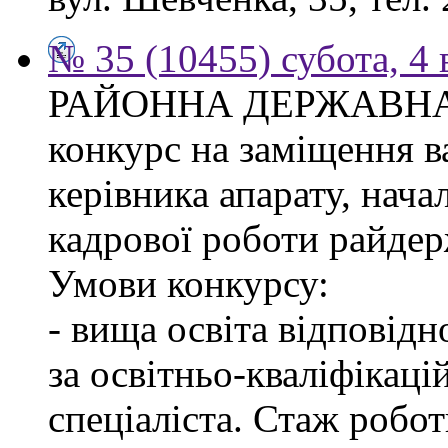
№ 35 (10455) субота, 4
РАЙОННА ДЕРЖАВНА 
конкурс на заміщення в
керівника апарату, нача
кадрової роботи райдер
Умови конкурсу:
- вища освіта відповід
за освітньо-кваліфікаці
спеціаліста. Стаж робо