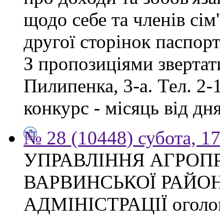
щодо себе та членів сім'
другої сторінок паспор
З пропозиціями звертати
Пилипенка, 3-а. Тел. 2-
конкурс - місяць від д
№ 28 (10448) субота, 1
УПРАВЛІННЯ АГРОП
ВАРВИНСЬКОЇ РАЙО
АДМІНІСТРАЦІЇ оголош