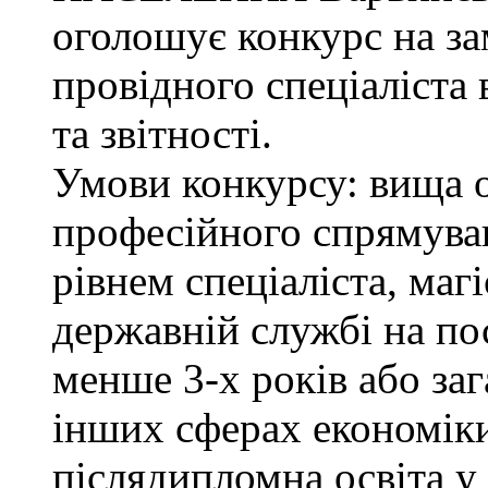
оголошує конкурс на з
провідного спеціаліста 
та звітності.
Умови конкурсу: вища о
професійного спрямува
рівнем спеціаліста, маг
державній службі на поса
менше 3-х років або за
інших сферах економіки
післядипломна освіта у