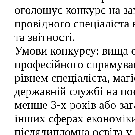
оголошує конкурс на з
провідного спеціаліста 
та звітності.
Умови конкурсу: вища о
професійного спрямува
рівнем спеціаліста, маг
державній службі на поса
менше 3-х років або за
інших сферах економіки
післядипломна освіта у