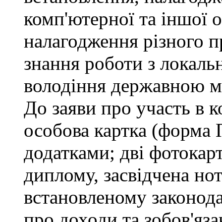
комп'ютерної та іншої о
налагодження різного п
знання роботи з локал
володіння державною 
До заяви про участь в 
особова картка (форма 
додатками; дві фотокар
диплому, засвідчена но
встановленому законода
про доходи та зобов'яз