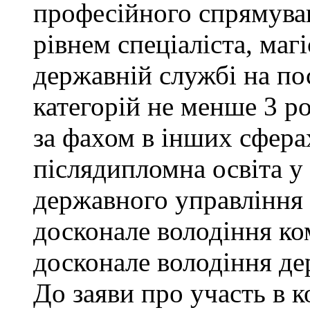
професійного спрямува
рівнем спеціаліста, маг
державній службі на поса
категорій не менше 3 р
за фахом в інших сфера
післядипломна освіта у
державного управління 
досконале володіння к
досконале володіння д
До заяви про участь в 