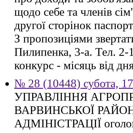
щодо себе та членів сім'
другої сторінок паспор
З пропозиціями звертати
Пилипенка, 3-а. Тел. 2-
конкурс - місяць від д
№ 28 (10448) субота, 1
УПРАВЛІННЯ АГРОП
ВАРВИНСЬКОЇ РАЙО
АДМІНІСТРАЦІЇ оголош