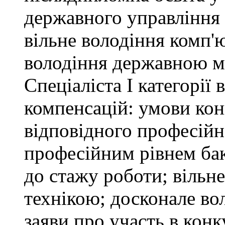
державного управління 
вільне володіння комп'
володіння державною 
Спеціаліста І категорії
компенсацій: умови кон
відповідного професійн
професійним рівнем бака
до стажу роботи; вільн
технікою; досконале в
заяви про участь в кон