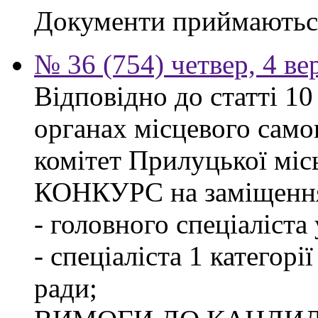
Документи приймаються
№ 36 (754) четвер, 4 ве
Відповідно до статті 1
органах місцевого сам
комітет Прилуцької м
КОНКУРС на заміщення
- головного спеціаліста
- спеціаліста 1 категорі
ради;