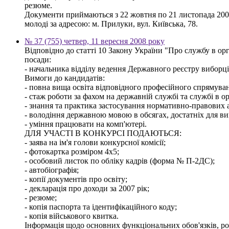
резюме.
Документи приймаються з 22 жовтня по 21 листопада 2008 р
молоді за адресою: м. Прилуки, вул. Київська, 78.
№ 37 (755) четвер, 11 вересня 2008 року
Відповідно до статті 10 Закону України "Про службу в
посади:
- начальника відділу ведення Державного реєстру виборців
Вимоги до кандидатів:
- повна вища освіта відповідного професійного спрямуванн
- стаж роботи за фахом на державній службі та службі в о
- знання та практика застосування нормативно-правових ак
- володіння державною мовою в обсягах, достатніх для ви
- уміння працювати на комп'ютері.
ДЛЯ УЧАСТІ В КОНКУРСІ ПОДАЮТЬСЯ:
- заява на ім'я голови конкурсної комісії;
- фотокартка розміром 4х5;
- особовий листок по обліку кадрів (форма № П-2ДС);
- автобіографія;
- копії документів про освіту;
- декларація про доходи за 2007 рік;
- резюме;
- копія паспорта та ідентифікаційного коду;
- копія військового квитка.
Інформація щодо основних функціональних обов'язків, розм