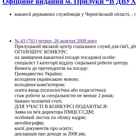
Офіційне видання м. Прилуки “В ДВ
вакансії державних службовців у Чернігівській області, 
№ 43 (761) четвер, 26 жовтня 2008 року
Прилуцький міський центр соціальних служб для сім'ї, діт
ОГОЛОШУЄ КОНКУРС
на заміщення вакантної посади посадової особи:
спеціаліст І категорії відділу соціальної роботи центру.
Вимоги до претендентів на посаду:
Громадянство України;
володіння українською мовою;
володіння комп'ютером;
освіта вища (психологічна або педагогічна);
стаж роботи за спеціальністю не менше 2 років;
бажано чоловічої статі.
ДЛЯ УЧАСТІ В КОНКУРСІ ПОДАЮТЬСЯ:
Заява на ім'я директора ПМЦСССДМ;
особовий листок по обліку кадрів;
автобіографія;
копії документів про освіту;
декларація про доходи за 2008 рік;