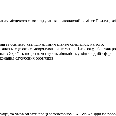
 органах місцевого самоврядування" виконавчий комітет Прилу
я за освітньо-кваліфікаційним рівнем спеціаліст, магістр;
рганах місцевого самоврядування не менше 1-го року, або стаж ро
тів України, що регламентують діяльність у відповідній сфері.
конання службових обов'язків;
іру та умов оплати праці за телефоном: 3-11-95 - відділ по робо