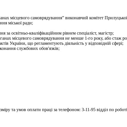
ганах місцевого самоврядування” виконавчий комітет Прилуцької
ння міської ради;
я за освітньо-кваліфікаційним рівнем спеціаліст, магістр;
рганах місцевого самоврядування не менше 1-го року, або стаж ро
тів України, що регламентують діяльність у відповідній сфері;
конання службових обов'язків;
іру та умов оплати праці за телефоном: 3-11-95 відділ по роботі