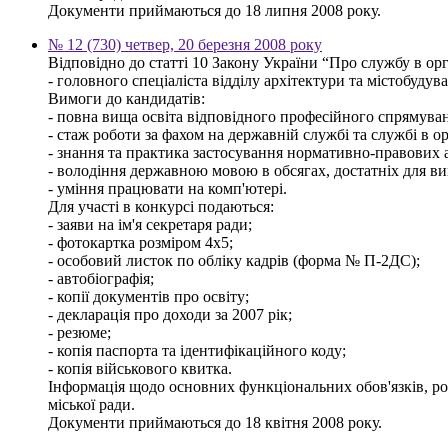
Документи приймаються до 18 липня 2008 року.
№ 12 (730) четвер, 20 березня 2008 року
Відповідно до статті 10 Закону України “Про службу в ор
- головного спеціаліста відділу архітектури та містобудува
Вимоги до кандидатів:
- повна вища освіта відповідного професійного спрямуванн
- стаж роботи за фахом на державній службі та службі в о
- знання та практика застосування нормативно-правових ак
- володіння державною мовою в обсягах, достатніх для ви
- уміння працювати на комп'ютері.
Для участі в конкурсі подаються:
- заяви на ім'я секретаря ради;
- фотокартка розміром 4х5;
- особовий листок по обліку кадрів (форма № П-2ДС);
- автобіографія;
- копії документів про освіту;
- декларація про доходи за 2007 рік;
- резюме;
- копія паспорта та ідентифікаційного коду;
- копія військового квитка.
Інформація щодо основних функціональних обов'язків, розм
міської ради.
Документи приймаються до 18 квітня 2008 року.