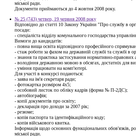
міської ради.
Документи приймаються до 4 жовтня 2008 року.
№ 25 (743) четвер, 19 червня 2008 року
Відповідно до статті 10 Закону України "Про службу в
посади:
- спеціаліста відділу комунального господарства управлін
Вимоги до кандидатів:
- повна вища освіта відповідного професійного спрямуванн
- стаж роботи за фахом на державній службі та службі в о
- знання та практика застосування нормативно-правових ак
- володіння державною мовою в обсягах, достатніх для ви
- уміння працювати на комп'ютері.
Для участі в конкурсі подаються:
- заява на ім'я секретаря ради;
- фотокартка розміром 4х5;
- особовий листок по обліку кадрів (форма № П-2ДС);
- автобіографія;
- копії документів про освіту;
- декларація про доходи за 2007 рік;
- резюме;
- копія паспорта та ідентифікаційного коду;
- копія військового квитка.
Інформація щодо основних функціональних обов'язків, розм
міської ради.