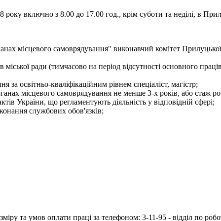
оку включно з 8.00 до 17.00 год., крім суботи та неділі, в Прил
 органах місцевого самоврядування" виконавчий комітет Прилу
 міської ради (тимчасово на період відсутності основного праці
я за освітньо-кваліфікаційним рівнем спеціаліст, магістр;
рганах місцевого самоврядування не менше 3-х років, або стаж ро
тів України, що регламентують діяльність у відповідній сфері;
конання службових обов'язків;
іру та умов оплати праці за телефоном: 3-11-95 - відділ по робо