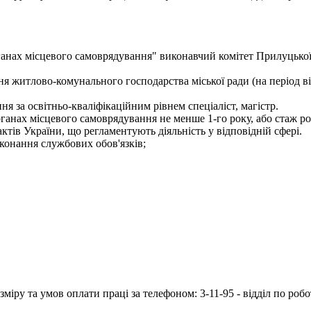
 органах місцевого самоврядування" виконавчий комітет Прилу
ня житлово-комунального господарства міської ради (на період ві
я за освітньо-кваліфікаційним рівнем спеціаліст, магістр.
рганах місцевого самоврядування не менше 1-го року, або стаж ро
тів України, що регламентують діяльність у відповідній сфері.
конання службових обов'язків;
іру та умов оплати праці за телефоном: 3-11-95 - відділ по робо