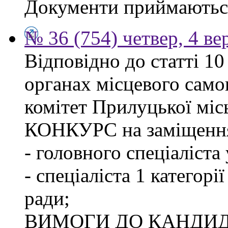
Документи приймаються
№ 36 (754) четвер, 4 ве
Відповідно до статті 1
органах місцевого сам
комітет Прилуцької м
КОНКУРС на заміщення
- головного спеціаліста
- спеціаліста 1 категорі
ради;
ВИМОГИ ДО КАНДИД