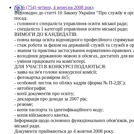
№ 36 (754) четвер, 4 вересня 2008 року
Відповідно до статті 10 Закону України "Про службу в
посад:
- головного спеціаліста управління освіти міської ради;
- спеціаліста 1 категорії управління освіти міської ради;
ВИМОГИ ДО КАНДИДАТІВ:
- повна вища освіта відповідного професійного спрямуванн
- стаж роботи за фахом на державній службі та службі в о
- знання та практика застосування нормативно-правових ак
- володіння державною мовою в обсягах, достатніх для ви
- уміння працювати на комп'ютері.
ДЛЯ УЧАСТІ В КОНКУРСІ ПОДАЮТЬСЯ:
- заява на ім'я голови конкурсної комісії;
- фотокартка розміром 4х5;
- особовий листок по обліку кадрів (форма № П-2ДС);
- автобіографія;
- копії документів про освіту;
- декларація про доходи за 2007 рік;
- резюме;
- копія паспорта та ідентифікаційного коду;
- копія військового квитка.
Інформація щодо основних функціональних обов'язків, розм
міської ради.
Документи приймаються до 4 жовтня 2008 року.