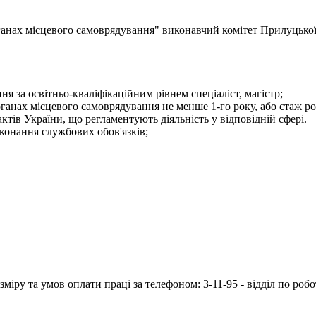
 органах місцевого самоврядування" виконавчий комітет Прилу
я за освітньо-кваліфікаційним рівнем спеціаліст, магістр;
рганах місцевого самоврядування не менше 1-го року, або стаж ро
тів України, що регламентують діяльність у відповідній сфері.
конання службових обов'язків;
іру та умов оплати праці за телефоном: 3-11-95 - відділ по робо