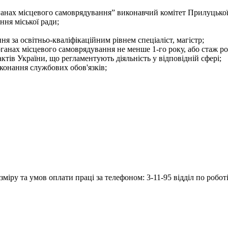
ганах місцевого самоврядування” виконавчий комітет Прилуцької
ння міської ради;
я за освітньо-кваліфікаційним рівнем спеціаліст, магістр;
рганах місцевого самоврядування не менше 1-го року, або стаж ро
тів України, що регламентують діяльність у відповідній сфері;
конання службових обов'язків;
іру та умов оплати праці за телефоном: 3-11-95 відділ по роботі