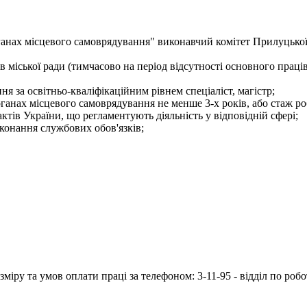
 органах місцевого самоврядування" виконавчий комітет Прилу
 міської ради (тимчасово на період відсутності основного праці
я за освітньо-кваліфікаційним рівнем спеціаліст, магістр;
рганах місцевого самоврядування не менше 3-х років, або стаж ро
тів України, що регламентують діяльність у відповідній сфері;
конання службових обов'язків;
іру та умов оплати праці за телефоном: 3-11-95 - відділ по робо