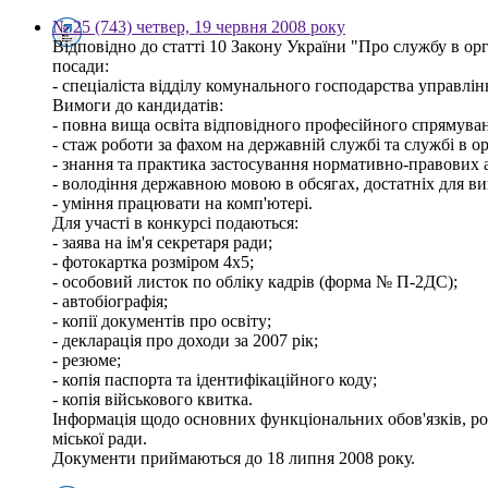
№ 25 (743) четвер, 19 червня 2008 року
Відповідно до статті 10 Закону України "Про службу в
посади:
- спеціаліста відділу комунального господарства управлін
Вимоги до кандидатів:
- повна вища освіта відповідного професійного спрямуванн
- стаж роботи за фахом на державній службі та службі в о
- знання та практика застосування нормативно-правових ак
- володіння державною мовою в обсягах, достатніх для ви
- уміння працювати на комп'ютері.
Для участі в конкурсі подаються:
- заява на ім'я секретаря ради;
- фотокартка розміром 4х5;
- особовий листок по обліку кадрів (форма № П-2ДС);
- автобіографія;
- копії документів про освіту;
- декларація про доходи за 2007 рік;
- резюме;
- копія паспорта та ідентифікаційного коду;
- копія військового квитка.
Інформація щодо основних функціональних обов'язків, розм
міської ради.
Документи приймаються до 18 липня 2008 року.