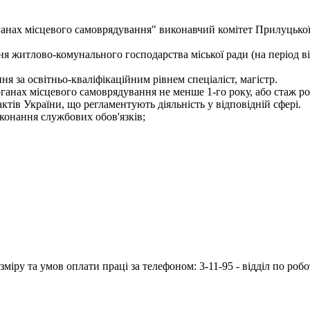
 органах місцевого самоврядування" виконавчий комітет Прилу
ня житлово-комунального господарства міської ради (на період ві
я за освітньо-кваліфікаційним рівнем спеціаліст, магістр.
рганах місцевого самоврядування не менше 1-го року, або стаж ро
тів України, що регламентують діяльність у відповідній сфері.
конання службових обов'язків;
іру та умов оплати праці за телефоном: 3-11-95 - відділ по робо