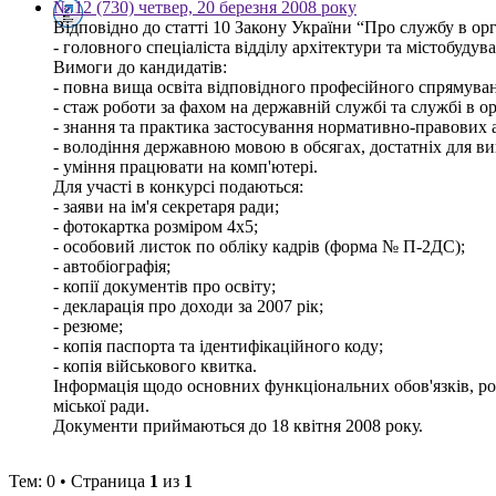
№ 12 (730) четвер, 20 березня 2008 року
Відповідно до статті 10 Закону України “Про службу в ор
- головного спеціаліста відділу архітектури та містобудува
Вимоги до кандидатів:
- повна вища освіта відповідного професійного спрямуванн
- стаж роботи за фахом на державній службі та службі в о
- знання та практика застосування нормативно-правових ак
- володіння державною мовою в обсягах, достатніх для ви
- уміння працювати на комп'ютері.
Для участі в конкурсі подаються:
- заяви на ім'я секретаря ради;
- фотокартка розміром 4х5;
- особовий листок по обліку кадрів (форма № П-2ДС);
- автобіографія;
- копії документів про освіту;
- декларація про доходи за 2007 рік;
- резюме;
- копія паспорта та ідентифікаційного коду;
- копія військового квитка.
Інформація щодо основних функціональних обов'язків, розм
міської ради.
Документи приймаються до 18 квітня 2008 року.
Тем: 0 • Страница
1
из
1