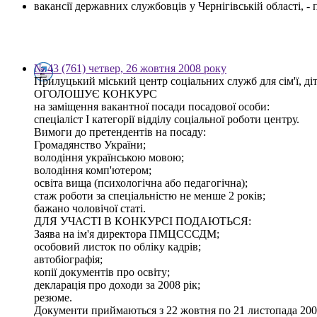
вакансії державних службовців у Чернігівській області, 
№ 43 (761) четвер, 26 жовтня 2008 року
Прилуцький міський центр соціальних служб для сім'ї, діт
ОГОЛОШУЄ КОНКУРС
на заміщення вакантної посади посадової особи:
спеціаліст І категорії відділу соціальної роботи центру.
Вимоги до претендентів на посаду:
Громадянство України;
володіння українською мовою;
володіння комп'ютером;
освіта вища (психологічна або педагогічна);
стаж роботи за спеціальністю не менше 2 років;
бажано чоловічої статі.
ДЛЯ УЧАСТІ В КОНКУРСІ ПОДАЮТЬСЯ:
Заява на ім'я директора ПМЦСССДМ;
особовий листок по обліку кадрів;
автобіографія;
копії документів про освіту;
декларація про доходи за 2008 рік;
резюме.
Документи приймаються з 22 жовтня по 21 листопада 2008 р