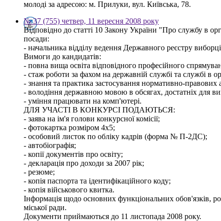
молоді за адресою: м. Прилуки, вул. Київська, 78.
№ 37 (755) четвер, 11 вересня 2008 року
Відповідно до статті 10 Закону України "Про службу в
посади:
- начальника відділу ведення Державного реєстру виборців
Вимоги до кандидатів:
- повна вища освіта відповідного професійного спрямуванн
- стаж роботи за фахом на державній службі та службі в о
- знання та практика застосування нормативно-правових ак
- володіння державною мовою в обсягах, достатніх для ви
- уміння працювати на комп'ютері.
ДЛЯ УЧАСТІ В КОНКУРСІ ПОДАЮТЬСЯ:
- заява на ім'я голови конкурсної комісії;
- фотокартка розміром 4х5;
- особовий листок по обліку кадрів (форма № П-2ДС);
- автобіографія;
- копії документів про освіту;
- декларація про доходи за 2007 рік;
- резюме;
- копія паспорта та ідентифікаційного коду;
- копія військового квитка.
Інформація щодо основних функціональних обов'язків, розм
міської ради.
Документи приймаються до 11 листопада 2008 року.