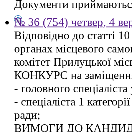
Документи приймаються
№ 36 (754) четвер, 4 ве
Відповідно до статті 1
органах місцевого сам
комітет Прилуцької м
КОНКУРС на заміщення
- головного спеціаліста
- спеціаліста 1 категорі
ради;
ВИМОГИ ДО КАНДИД