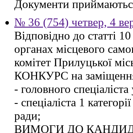
Документи приймаються
№ 36 (754) четвер, 4 ве
Відповідно до статті 1
органах місцевого сам
комітет Прилуцької м
КОНКУРС на заміщення
- головного спеціаліста
- спеціаліста 1 категорі
ради;
ВИМОГИ ДО КАНДИД