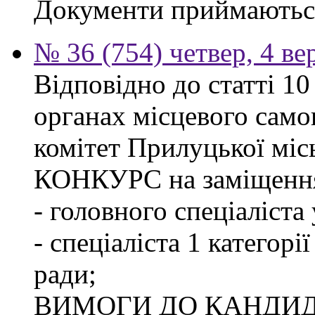
Документи приймаються
№ 36 (754) четвер, 4 ве
Відповідно до статті 1
органах місцевого сам
комітет Прилуцької м
КОНКУРС на заміщення
- головного спеціаліста
- спеціаліста 1 категорі
ради;
ВИМОГИ ДО КАНДИД