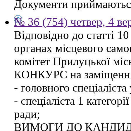
Документи приймаються
№ 36 (754) четвер, 4 ве
Відповідно до статті 1
органах місцевого сам
комітет Прилуцької м
КОНКУРС на заміщення
- головного спеціаліста
- спеціаліста 1 категорі
ради;
ВИМОГИ ДО КАНДИД