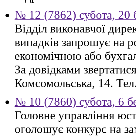
№ 12 (7862) субота, 20
Відділ виконавчої дире
випадків запрошує на ро
економічною або бухга
За довідками звертатися:
Комсомольська, 14. Тел.
№ 10 (7860) субота, 6 б
Головне управління юсти
оголошує конкурс на за