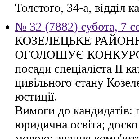
Толстого, 34-а, відділ к
№ 32 (7882) субота, 7 
КОЗЕЛЕЦЬКЕ РАЙОН
ОГОЛОШУЄ КОНКУРС на
посади спеціаліста ІІ ка
цивільного стану Козел
юстиції.
Вимоги до кандидатів: 
юридична освіта; доск
мовою; знання комп'юте