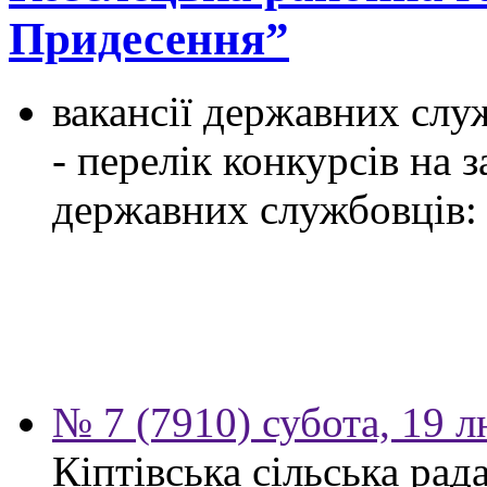
Придесення”
вакансії державних служ
- перелік конкурсів на
державних службовців:
№ 7 (7910) субота, 19 
Кіптівська сільська рад