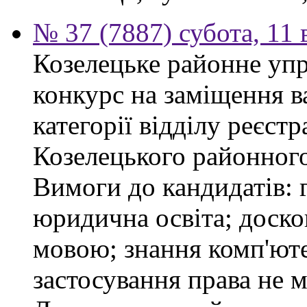
№ 37 (7887) субота, 11
Козелецьке районне упр
конкурс на заміщення ва
категорії відділу реєстр
Козелецького районного
Вимоги до кандидатів: 
юридична освіта; доск
мовою; знання комп'юте
застосування права не м