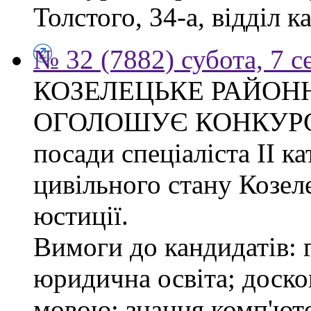
Толстого, 34-а, відділ к
№ 32 (7882) субота, 7 
КОЗЕЛЕЦЬКЕ РАЙОН
ОГОЛОШУЄ КОНКУРС на
посади спеціаліста ІІ ка
цивільного стану Козел
юстиції.
Вимоги до кандидатів: 
юридична освіта; доск
мовою; знання комп'юте