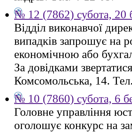
№ 12 (7862) субота, 20
Відділ виконавчої дире
випадків запрошує на ро
економічною або бухга
За довідками звертатися:
Комсомольська, 14. Тел.
№ 10 (7860) субота, 6 б
Головне управління юсти
оголошує конкурс на за