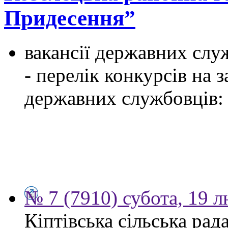
Придесення”
вакансії державних служ
- перелік конкурсів на
державних службовців:
№ 7 (7910) субота, 19 
Кіптівська сільська рад