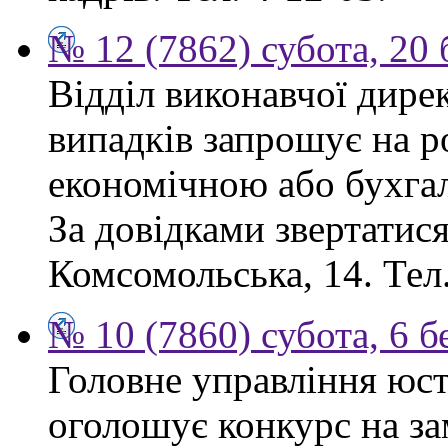
№ 12 (7862) субота, 20
Відділ виконавчої дире
випадків запрошує на ро
економічною або бухга
За довідками звертатися:
Комсомольська, 14. Тел.
№ 10 (7860) субота, 6 б
Головне управління юсти
оголошує конкурс на за