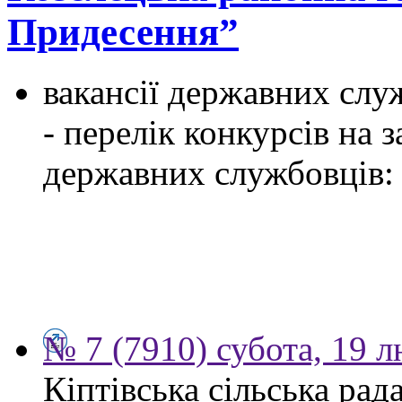
Придесення”
вакансії державних служ
- перелік конкурсів на
державних службовців:
№ 7 (7910) субота, 19 
Кіптівська сільська рад