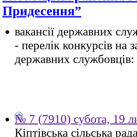
Придесення”
вакансії державних служ
- перелік конкурсів на
державних службовців:
№ 7 (7910) субота, 19 
Кіптівська сільська рад