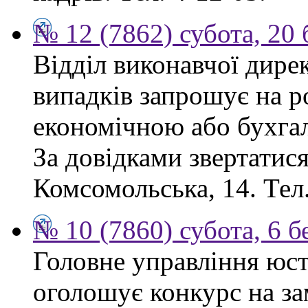
№ 12 (7862) субота, 20
Відділ виконавчої дире
випадків запрошує на ро
економічною або бухга
За довідками звертатися:
Комсомольська, 14. Тел.
№ 10 (7860) субота, 6 б
Головне управління юсти
оголошує конкурс на за