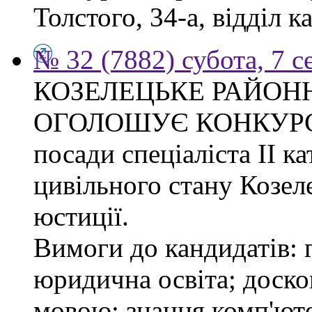
Толстого, 34-а, відділ к
№ 32 (7882) субота, 7 
КОЗЕЛЕЦЬКЕ РАЙОН
ОГОЛОШУЄ КОНКУРС на
посади спеціаліста ІІ ка
цивільного стану Козел
юстиції.
Вимоги до кандидатів: 
юридична освіта; доск
мовою; знання комп'юте