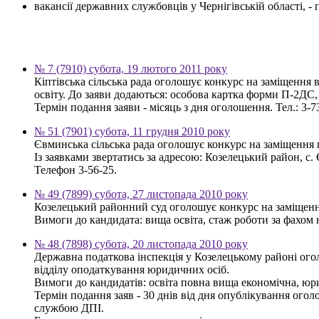
вакансії державних службовців у Чернігівській області, 
№ 7 (7910) субота, 19 лютого 2011 року
Кіптівська сільська рада оголошує конкурс на заміщення 
освіту. До заяви додаються: особова картка форми П-2ДС, 
Термін подання заяви - місяць з дня оголошення. Тел.: 3-73
№ 51 (7901) субота, 11 грудня 2010 року
Євминська сільська рада оголошує конкурс на заміщення п
Із заявками звертатись за адресою: Козелецький район, с. 
Телефон 3-56-25.
№ 49 (7899) субота, 27 листопада 2010 року
Козелецький районний суд оголошує конкурс на заміщенн
Вимоги до кандидата: вища освіта, стаж роботи за фахом 
№ 48 (7898) субота, 20 листопада 2010 року
Державна податкова інспекція у Козелецькому районі ого
відділу оподаткування юридичних осіб.
Вимоги до кандидатів: освіта повна вища економічна, юр
Термін подання заяв - 30 днів від дня опублікування ого
службою ДПІ.