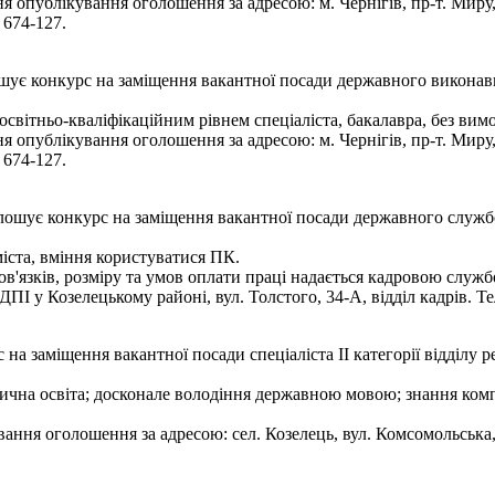
 опублікування оголошення за адресою: м. Чернігів, пр-т. Миру,
 674-127.
лошує конкурс на заміщення вакантної посади державного виконав
світньо-кваліфікаційним рівнем спеціаліста, бакалавра, без вим
 опублікування оголошення за адресою: м. Чернігів, пр-т. Миру,
 674-127.
лошує конкурс на заміщення вакантної посади державного службо
іста, вміння користуватися ПК.
'язків, розміру та умов оплати праці надається кадровою служ
ПІ у Козелецькому районі, вул. Толстого, 34-А, відділ кадрів. Те
а заміщення вакантної посади спеціаліста ІІ категорії відділу р
чна освіта; досконале володіння державною мовою; знання комп'
ння оголошення за адресою: сел. Козелець, вул. Комсомольська,