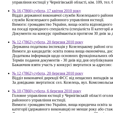
управління юстиції у Чернігівській області, кім. 109, тел. 
№ 16 (7866) субота, 17 квітня 2010 року
Відділ державної виконавчої служби Козелецького районн
служби Козелецького районного управління юстиції.
Вимоги: громадянство України, вища освіта відповідного 
на посаді провідного спеціаліста (спеціаліста ІІ категорії
Документи на конкурс приймаються протягом 30 днів за дня
№ 12 (7862) субота, 20 березня 2010 року
Державна податкова інспекція у Козелецькому районі ого
Вимоги до кандидатів: освіта повна вища економічна, дос
Додаткова інформація щодо основних функціональних обов
Термін подання документів - 30 днів від дня опублікуван
Бажаючим взяти участь у конкурсі звертатися за адресою: се
№ 12 (7862) субота, 20 березня 2010 року
Відділ виконавчої дирекції ФСС від нещасних випадків з
За довідками звертатися: сел. Козелець, вул. Комсомольська,
№ 10 (7860) субота, 6 березня 2010 року
Головне управління юстиції у Чернігівській області ого
районного управління юстиції.
Вимоги: громадянство України, вища юридична освіта за ос
категорії (державного виконавця) не менше року або стаж