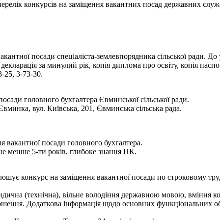
- перелік конкурсів на заміщення вакантних посад державних служ
вакантної посади спеціаліста-землевпорядника сільської ради. До
декларація за минулий рік, копія диплома про освіту, копія паспо
-25, 3-73-30.
осади головного бухгалтера Євминської сільської ради.
Євминка, вул. Київська, 201, Євминська сільська рада.
я вакантної посади головного бухгалтера.
не менше 5-ти років, глибоке знання ПК.
лошує конкурс на заміщення вакантної посади по строковому тр
идична (технічна), вільне володіння державною мовою, вміння к
лошення. Додаткова інформація щодо основних функціональних об