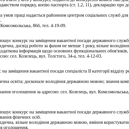
авством порядку, копію паспорта (ст. 1,2, 11), декларацію про д
 умов праці надається районним центром соціальних служб для сі
.
 Комсомольська, 86б, тел. 4-19-09.
лошує конкурс на заміщення вакантної посади державного службов
идична, досвід роботи за фахом не менше 1 року, вільне володі
 Додаткова інформація щодо основних функціональних обов'язків,
ю: сел. Козелець, вул. Толстого, 34-а, тел. 4-12-03.
а заміщення вакантної посади спеціаліста ІІ категорії відділу р
чна освіта; досконале володіння державною мовою; знання комп'
ння оголошення за адресою: сел. Козелець, вул. Комсомольська,
лошує конкурс на заміщення вакантної посади державного служб
вання фізичних осіб.
ридична, вільне володіння державною мовою, вміння користувати
ня оголошення.