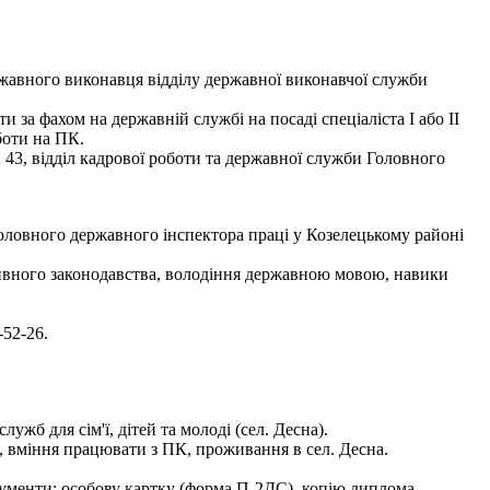
авного виконавця відділу державної виконавчої служби
 за фахом на державній службі на посаді спеціаліста І або ІІ
боти на ПК.
 43, відділ кадрової роботи та державної служби Головного
ловного державного інспектора праці у Козелецькому районі
тивного законодавства, володіння державною мовою, навики
-52-26.
ужб для сім'ї, дітей та молоді (сел. Десна).
в, вміння працювати з ПК, проживання в сел. Десна.
окументи: особову картку (форма П-2ДС), копію диплома,