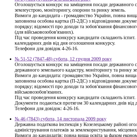
Оголошується конкурс на заміщення посади державного слу
землеустрою, моніторингу, охорони та ринку земель.
Вимоги до кандидата - громадянство України, повна вища 
заповнена особова картка (П-2ДС) з відповідними докумен
порядку; відомості про доходи та зобов'язання фінансового
(для військовозобов'язаних).
Під час проведення конкурсу кандидати складають іспит.
календарних днів від дня оголошення конкурсу.
Телефони для довідок 4-26-16.
№ 51-52 (7847-48) субота, 12 грудня 2009 року
Оголошується конкурс на заміщення посади державного слу
державного земельного кадастру, моніторингу та ринку зе
Вимоги до кандидата: громадянство України, повна вища з
заповнена особова картка (П-2ДС) з відповідними докумен
порядку; відомості про доходи та зобов'язання фінансового
військовозобов'язаних.
Під час проведення конкурсу кандидати складають іспит. 
Документи подаються протягом 30 календарних днів від 
Телефони для довідок: 4-26-16.
№ 46 (7843) субота, 14 листопада 2009 року
Державна податкова інспекція у Козелецькому районі ого
адміністрування платежів за землекористування, місцевих
Вимоги до кандидатів: повна вища освіта за фахом економ