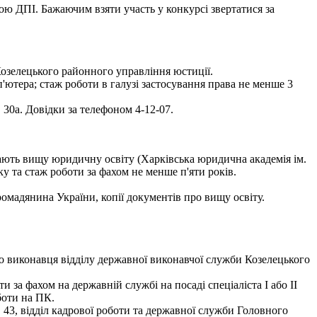
ою ДПІ. Бажаючим взяти участь у конкурсі звертатися за
озелецького районного управління юстиції.
ютера; стаж роботи в галузі застосування права не менше 3
30а. Довідки за телефоном 4-12-07.
ають вищу юридичну освіту (Харківська юридична академія ім.
у та стаж роботи за фахом не менше п'яти років.
громадянина України, копії документів про вищу освіту.
о виконавця відділу державної виконавчої служби Козелецького
 за фахом на державній службі на посаді спеціаліста І або ІІ
боти на ПК.
 43, відділ кадрової роботи та державної служби Головного