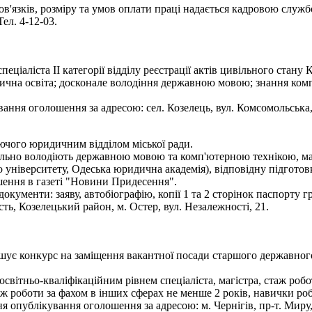
'язків, розміру та умов оплати праці надається кадровою служб
Тел. 4-12-03.
іста ІІ категорії відділу реєстрації актів цивільного стану К
чна освіта; досконале володіння державною мовою; знання комп'
ння оголошення за адресою: сел. Козелець, вул. Комсомольська, 
уючого юридичним відділом міської ради.
вільно володіють державною мовою та комп'ютерною технікою, м
ніверситету, Одеська юридична академія), відповідну підготовк
шення в газеті "Новини Придесення".
документи: заяву, автобіографію, копії 1 та 2 сторінок паспорту 
ть, Козелецький район, м. Остер, вул. Незалежності, 21.
лошує конкурс на заміщення вакантної посади старшого державног
вітньо-кваліфікаційним рівнем спеціаліста, магістра, стаж роботи
аж роботи за фахом в інших сферах не менше 2 років, навички ро
 опублікування оголошення за адресою: м. Чернігів, пр-т. Миру,