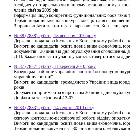
засвідчену нотаріально чи в іншому встановленому законод
членів сім'ї за 2009 рік.
Інформація щодо конкретних функціональних обов'язків та
Термін подання заяв на конкурс - місяць з дня оголошення
З пропозиціями звертатися за адресою: сел. Козелець, вул.
№ 38 (7888) субота, 18 вересня 2010 року
Державна податкова інспекція у Козелецькому районі ого
Вимоги до кандидатів: освіта повна вища економічна, юр
документів - 30 днів від дня опублікування оголошення.
ДПІ. Бажаючим взяти участь у конкурсі звертатися за адресо
№ 37 (7887) субота, 11 вересня 2010 року
Козелецьке районне управління юстиції оголошує конкурс н
управління юстиції.
Вимоги до кандидатів: громадянство України; вища юриди
років.
Документи приймаються протягом 30 днів з дня опублікува
Довідки за телефоном 4-12-07.
№ 33 (7883) субота, 14 серпня 2010 року
Державна податкова інспекція у Козелецькому районі ого
сектору контрольно-перевірочної роботи відділу оподатку
Вимоги до кандидатів: освіта повна вища економічна, ю
Термін подання документів - 30 днів від дня опублікуван