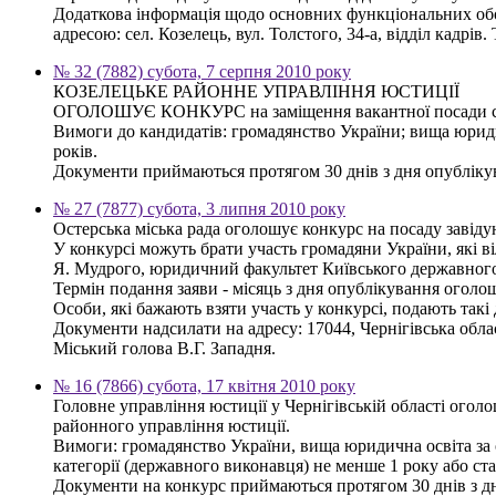
Додаткова інформація щодо основних функціональних обов
адресою: сел. Козелець, вул. Толстого, 34-а, відділ кадрів. 
№ 32 (7882) субота, 7 серпня 2010 року
КОЗЕЛЕЦЬКЕ РАЙОННЕ УПРАВЛІННЯ ЮСТИЦІЇ
ОГОЛОШУЄ КОНКУРС на заміщення вакантної посади спеціал
Вимоги до кандидатів: громадянство України; вища юриди
років.
Документи приймаються протягом 30 днів з дня опублікува
№ 27 (7877) субота, 3 липня 2010 року
Остерська міська рада оголошує конкурс на посаду завід
У конкурсі можуть брати участь громадяни України, які 
Я. Мудрого, юридичний факультет Київського державного у
Термін подання заяви - місяць з дня опублікування оголо
Особи, які бажають взяти участь у конкурсі, подають такі 
Документи надсилати на адресу: 17044, Чернігівська облас
Міський голова В.Г. Западня.
№ 16 (7866) субота, 17 квітня 2010 року
Головне управління юстиції у Чернігівській області ого
районного управління юстиції.
Вимоги: громадянство України, вища юридична освіта за ос
категорії (державного виконавця) не менше 1 року або ст
Документи на конкурс приймаються протягом 30 днів з дня