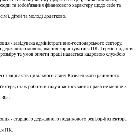
оходи та зобов'язання фінансового характеру щодо себе та
м'ї, дітей та молоді додатково.
ця - завідувача адміністративно-господарського сектору.
ння державною мовою, вміння користуватися ПК. Термін подання
 розміру та умов оплати праці надається кадровою службою
еєстрації актів цивільного стану Козелецького районного
ютера; стаж роботи в галузі застосування права не менше 3
 30а.
овця - старшого державного податкового ревізор-інспектора
ся ПК.