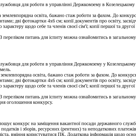
жбовця для роботи в управлінні Держкомзему в Козелецькому райо
землевпорядна освіта, бажано стаж роботи за фахом. До конкурсно
тами; дві фотокартки 4х6 см; копії документів про освіту, засв
 характеру щодо себе та членів своєї сім'ї; копії першої та друг
 З переліком питань для іспиту можна ознайомитись в загальному
жбовця для роботи в управління Держкомзему у Козелецькому райо
мель.
емлевпорядна освіта, бажано стаж роботи за фахом. До конкурсної
тами; дві фотокартки 4х6 см; копії документів про освіту, засв
 характеру щодо себе та членів своєї сім'ї; копії першої та друг
З переліком питань для іспиту можна ознайомитись в загальному 
дня оголошення конкурсу.
лошує конкурс на заміщення вакантної посади державного служб
 податків і зборів, ресурсних (рентних) та неподаткових платежі
іста, вміння користуватися ПК. Додаткова інформація щодо осно