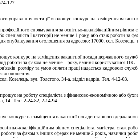
674-127.
ого управління юстиції оголошує конкурс на заміщення вакантної
професійного спрямування за освітньо-кваліфікаційним рівнем сп
 або спеціаліста І категорії) не менше 1 року, або стаж роботи за
 опублікування оголошення за адресою: 17000, сел. Козелець, ву
лошує конкурс на заміщення вакантної посади державного службов
від роботи за фахом не менше 1 року, вміння користуватися ПК.
'язків, розміру та умов оплати праці надається кадровою служ
ня оголошення.
л. Козелець, вул. Толстого, 34-а, відділ кадрів. Тел. 4-12-03.
апрошує на роботу спеціаліста з фінансово-економічною або бухг
 14. Тел.: 2-24-82, 2-14-94.
лошує конкурс на заміщення вакантної посади старшого державног
вітньо-кваліфікаційним рівнем спеціаліста, магістра, стаж роботи
 роботи за фахом в інших сферах не менше 2 років, навички робо