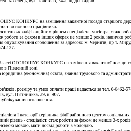
л. Козелець, вул. Толстого, 34-а, відділ кадрів.
ГОЛОШУЄ КОНКУРС на заміщення вакантної посади старшого держ
ності основного працівника.
вітньо-кваліфікаційним рівнем спеціаліста, магістра, стаж роботи
аж роботи за фахом в інших сферах не менше 2 років, навички ро
 опублікування оголошення за адресою: м. Чернігів, пр-т. Миру,
674-127.
й області ОГОЛОШУЄ КОНКУРС на заміщення вакантної посади го
ю в Південній зоні.
 юридична (економічна) освіта, знання трудового та адміністра
зків, розміру та умов оплати праці надається за тел. 8-0462-57
, вул. П'ятницька, 39, к. 907.
опублікування оголошення.
ліста І категорії керівника філії районного центру соціальних сл
ний рівень - спеціаліст, стаж роботи за фахом не менше 3-х рокі
нською мовою, мати досвід роботи з молоддю.
ть взяти учать у конкурсі, подають до конкурсної комісії такі д