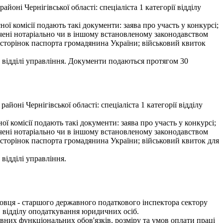
ні Чернігівської області: спеціаліста 1 категорії відділу
ї комісії подають такі документи: заява про участь у конкурсі;
ідчені нотаріально чи в іншому встановленому законодавством
ої сторінок паспорта громадянина України; військовий квиток
 відділі управління. Документи подаються протягом 30
ні Чернігівської області: спеціаліста 1 категорії відділу
 комісії подають такі документи: заява про участь у конкурсі;
ідчені нотаріально чи в іншому встановленому законодавством
ої сторінок паспорта громадянина України; військовий квиток для
відділі управління.
овця - старшого державного податкового інспектора сектору
в відділу оподаткування юридичних осіб.
вних функціональних обов'язків, розміру та умов оплати праці