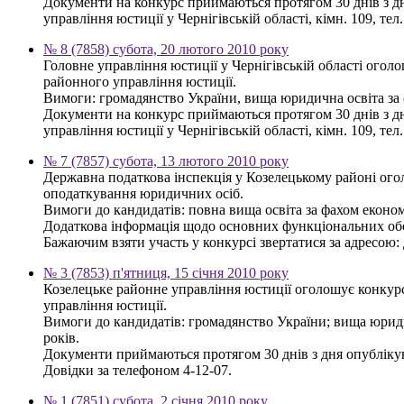
Документи на конкурс приймаються протягом 30 днів з дня
управління юстиції у Чернігівській області, кімн. 109, тел.
№ 8 (7858) субота, 20 лютого 2010 року
Головне управління юстиції у Чернігівській області ого
районного управління юстиції.
Вимоги: громадянство України, вища юридична освіта за о
Документи на конкурс приймаються протягом 30 днів з дня
управління юстиції у Чернігівській області, кімн. 109, тел.
№ 7 (7857) субота, 13 лютого 2010 року
Державна податкова інспекція у Козелецькому районі ого
оподаткування юридичних осіб.
Вимоги до кандидатів: повна вища освіта за фахом економ
Додаткова інформація щодо основних функціональних обов
Бажаючим взяти участь у конкурсі звертатися за адресою: Д
№ 3 (7853) п'ятниця, 15 січня 2010 року
Козелецьке районне управління юстиції оголошує конкурс н
управління юстиції.
Вимоги до кандидатів: громадянство України; вища юриди
років.
Документи приймаються протягом 30 днів з дня опублікува
Довідки за телефоном 4-12-07.
№ 1 (7851) субота, 2 січня 2010 року