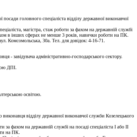
 посади головного спеціаліста відділу державної виконавчої
еціаліста, магістра, стаж роботи за фахом на державній службі
 фахом в інших сферах не менше 3 років, навички роботи на ПК.
л. Комсомольська, 30а. Тел. для довідок: 4-16-71.
ця - завідувача адміністративно-господарського сектору.
бою ДПІ.
алтерською освітою.
о виконавця відділу державної виконавчої служби Козелецького
 за фахом на державній службі на посаді спеціаліста І або ІІ
ти на ПК.