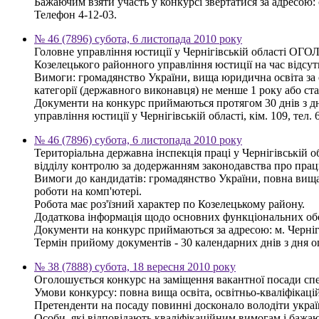
Бажаючим взяти участь у конкурсі звертатися за адресою: се
Телефон 4-12-03.
№ 46 (7896) субота, 6 листопада 2010 року
Головне управління юстиції у Чернігівській області О
Козелецького районного управління юстиції на час відсут
Вимоги: громадянство України, вища юридична освіта за ос
категорії (державного виконавця) не менше 1 року або ст
Документи на конкурс приймаються протягом 30 днів з дня
управління юстиції у Чернігівській області, кім. 109, тел. 
№ 46 (7896) субота, 6 листопада 2010 року
Територіальна державна інспекція праці у Чернігівські
відділу контролю за додержанням законодавства про прац
Вимоги до кандидатів: громадянство України, повна вища
роботи на комп'ютері.
Робота має роз'їзний характер по Козелецькому району.
Додаткова інформація щодо основних функціональних обов'я
Документи на конкурс приймаються за адресою: м. Чернігів
Термін прийому документів - 30 календарних днів з дня 
№ 38 (7888) субота, 18 вересня 2010 року
Оголошується конкурс на заміщення вакантної посади спеціа
Умови конкурсу: повна вища освіта, освітньо-кваліфікацій
Претенденти на посаду повинні досконало володіти украї
Особи, які відповідають кваліфікаційним вимогам і бажаю