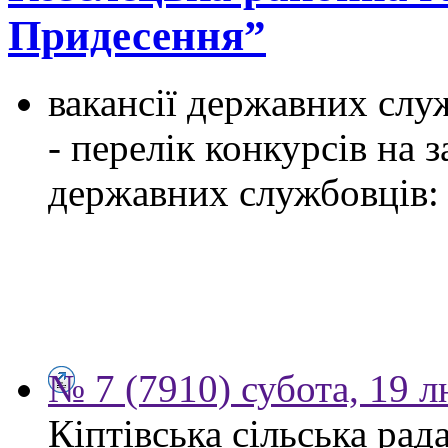
Придесення”
вакансії державних служ
- перелік конкурсів на
державних службовців:
№ 7 (7910) субота, 19 
Кіптівська сільська рад