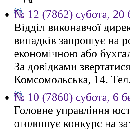
№ 12 (7862) субота, 20
Відділ виконавчої дире
випадків запрошує на ро
економічною або бухга
За довідками звертатися:
Комсомольська, 14. Тел.
№ 10 (7860) субота, 6 б
Головне управління юсти
оголошує конкурс на за