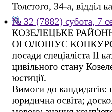
Толстого, 34-а, відділ к
№ 32 (7882) субота, 7 
КОЗЕЛЕЦЬКЕ РАЙОН
ОГОЛОШУЄ КОНКУРС на
посади спеціаліста ІІ ка
цивільного стану Козел
юстиції.
Вимоги до кандидатів: 
юридична освіта; доск
мовою; знання комп'юте