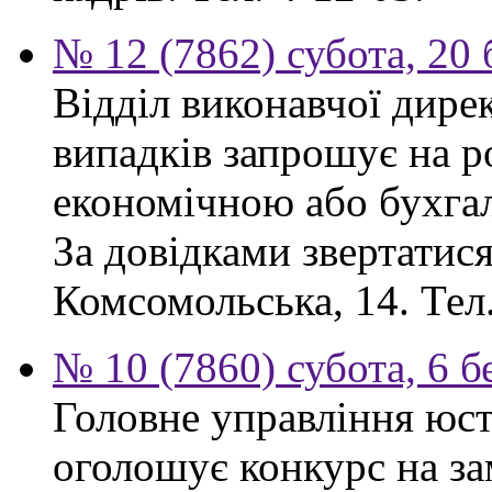
№ 12 (7862) субота, 20
Відділ виконавчої дире
випадків запрошує на ро
економічною або бухга
За довідками звертатися:
Комсомольська, 14. Тел.
№ 10 (7860) субота, 6 б
Головне управління юсти
оголошує конкурс на за