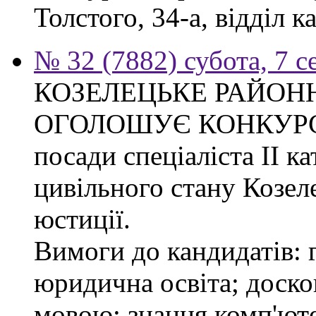
Толстого, 34-а, відділ к
№ 32 (7882) субота, 7 
КОЗЕЛЕЦЬКЕ РАЙОН
ОГОЛОШУЄ КОНКУРС на
посади спеціаліста ІІ ка
цивільного стану Козел
юстиції.
Вимоги до кандидатів: 
юридична освіта; доск
мовою; знання комп'юте