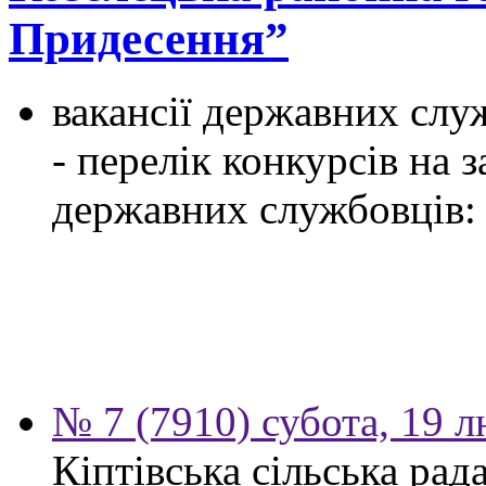
Придесення”
вакансії державних служ
- перелік конкурсів на
державних службовців:
№ 7 (7910) субота, 19 
Кіптівська сільська рад