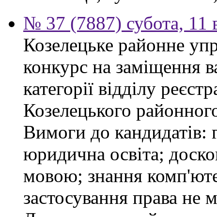
№ 37 (7887) субота, 11
Козелецьке районне упр
конкурс на заміщення ва
категорії відділу реєстр
Козелецького районного
Вимоги до кандидатів: 
юридична освіта; доск
мовою; знання комп'юте
застосування права не м