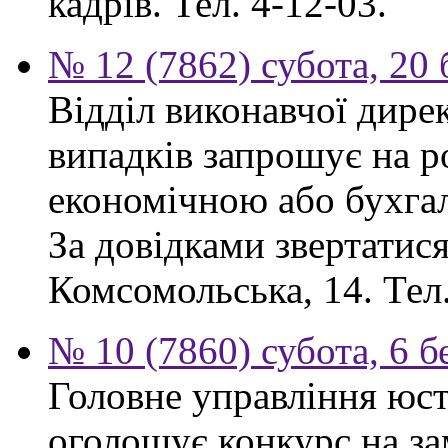
кадрів. Тел. 4-12-03.
№ 12 (7862) субота, 20
Відділ виконавчої дире
випадків запрошує на ро
економічною або бухга
За довідками звертатися:
Комсомольська, 14. Тел.
№ 10 (7860) субота, 6 б
Головне управління юсти
оголошує конкурс на за