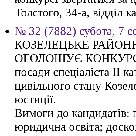
Толстого, 34-а, відділ к
№ 32 (7882) субота, 7 
КОЗЕЛЕЦЬКЕ РАЙОН
ОГОЛОШУЄ КОНКУРС на
посади спеціаліста ІІ ка
цивільного стану Козел
юстиції.
Вимоги до кандидатів: 
юридична освіта; доск