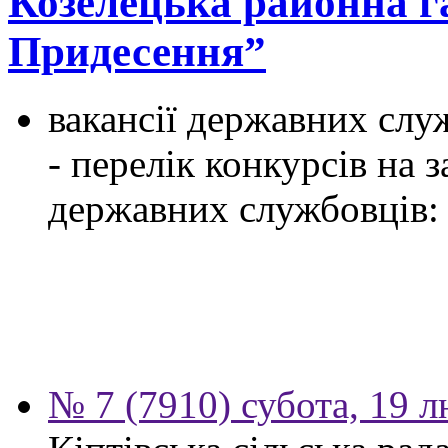
Козелецька районна 
Придесення”
вакансії державних служ
- перелік конкурсів на
державних службовців:
№ 7 (7910) субота, 19 