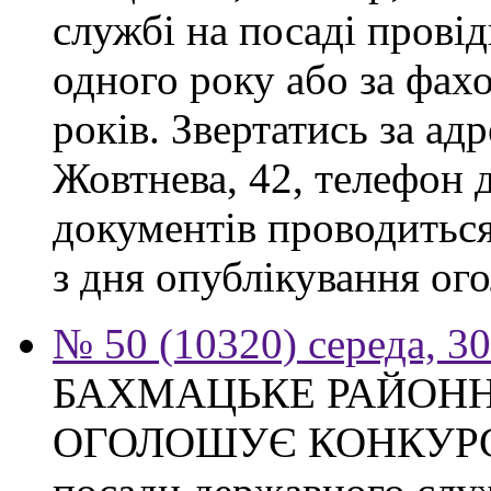
службі на посаді прові
одного року або за фах
років. Звертатись за адр
Жовтнева, 42, телефон 
документів проводиться
з дня опублікування ого
№ 50 (10320) середа, 3
БАХМАЦЬКЕ РАЙОНН
ОГОЛОШУЄ КОНКУРС на