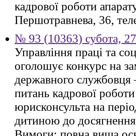
кадрової роботи апарату
Першотравнева, 36, тел
№ 93 (10363) субота, 2
Управління праці та со
оголошує конкурс на за
державного службовця —
питань кадрової роботи
юрисконсульта на періо
дитиною до досягнення 
Вимоги: повна вища осв