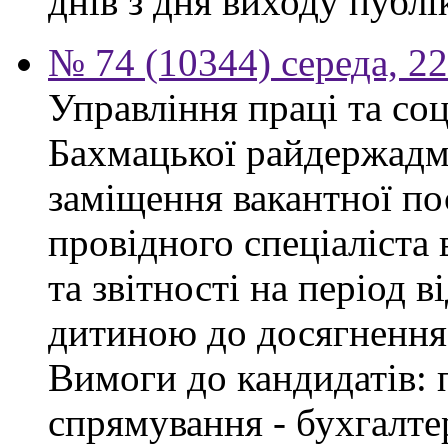
днів з дня виходу публі
№ 74 (10344) середа, 2
Управління праці та со
Бахмацької райдержадмі
заміщення вакантної п
провідного спеціаліста 
та звітності на період в
дитиною до досягнення 
Вимоги до кандидатів: 
спрямування - бухгалте