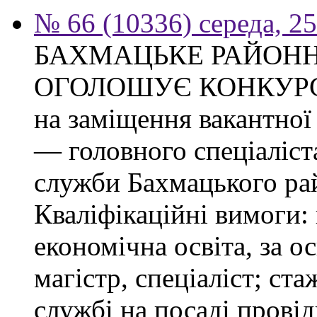
№ 66 (10336) середа, 2
БАХМАЦЬКЕ РАЙОНН
ОГОЛОШУЄ КОНКУР
на заміщення вакантно
— головного спеціаліст
служби Бахмацького рай
Кваліфікаційні вимоги:
економічна освіта, за о
магістр, спеціаліст; ст
службі на посаді провід