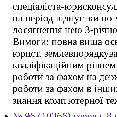
спеціаліста-юрисконсульт
на період відпустки по
досягнення нею 3-річног
Вимоги: повна вища осв
юрист, землевпорядкува
кваліфікаційним рівнем 
роботи за фахом на держ
роботи за фахом в інши
знання комп'ютерної те
№ 96 (10366) середа, 8