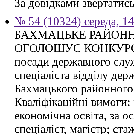
За довідками звертатись
№ 54 (10324) середа, 1
БАХМАЦЬКЕ РАЙОНН
ОГОЛОШУЄ КОНКУРС на
посади державного слу
спеціаліста відділу де
Бахмацького районного 
Кваліфікаційні вимоги:
економічна освіта, за о
спеціаліст, магістр; ст