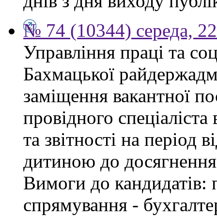
днів з дня виходу публі
№ 74 (10344) середа, 2
Управління праці та со
Бахмацької райдержадмі
заміщення вакантної п
провідного спеціаліста 
та звітності на період в
дитиною до досягнення 
Вимоги до кандидатів: 
спрямування - бухгалте