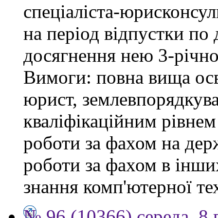
спеціаліста-юрисконсульт
на період відпустки по
досягнення нею 3-річног
Вимоги: повна вища осв
юрист, землевпорядкува
кваліфікаційним рівнем 
роботи за фахом на держ
роботи за фахом в інши
знання комп'ютерної те
№ 96 (10366) середа, 8