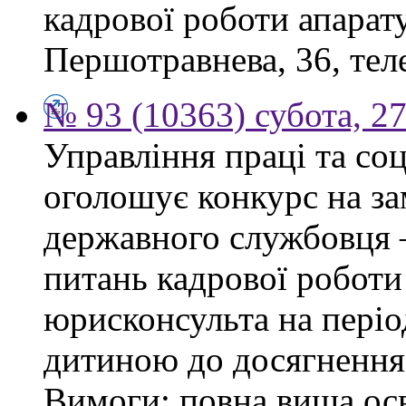
кадрової роботи апарату
Першотравнева, 36, тел
№ 93 (10363) субота, 2
Управління праці та со
оголошує конкурс на за
державного службовця —
питань кадрової роботи
юрисконсульта на періо
дитиною до досягнення 
Вимоги: повна вища осв