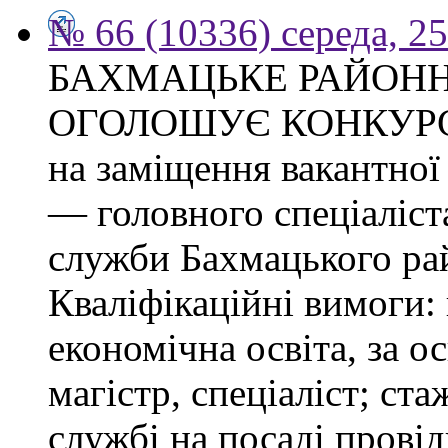
№ 66 (10336) середа, 2
БАХМАЦЬКЕ РАЙОНН
ОГОЛОШУЄ КОНКУР
на заміщення вакантно
— головного спеціаліст
служби Бахмацького рай
Кваліфікаційні вимоги:
економічна освіта, за о
магістр, спеціаліст; ст
службі на посаді провід