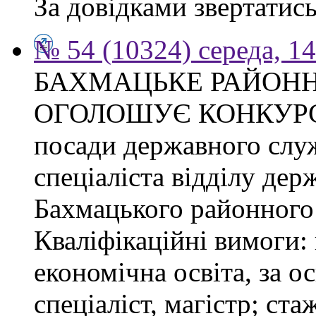
За довідками звертатись
№ 54 (10324) середа, 1
БАХМАЦЬКЕ РАЙОНН
ОГОЛОШУЄ КОНКУРС на
посади державного слу
спеціаліста відділу де
Бахмацького районного 
Кваліфікаційні вимоги:
економічна освіта, за о
спеціаліст, магістр; ст