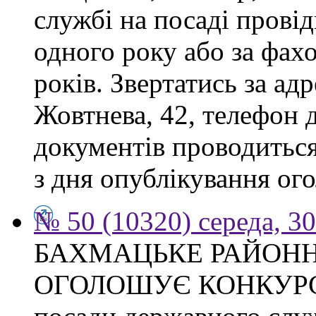
службі на посаді прові
одного року або за фах
років. Звертатись за адр
Жовтнева, 42, телефон 
документів проводиться
з дня опублікування ого
№ 50 (10320) середа, 3
БАХМАЦЬКЕ РАЙОНН
ОГОЛОШУЄ КОНКУРС на