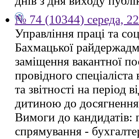
днів з дня виходу публі
№ 74 (10344) середа, 2
Управління праці та со
Бахмацької райдержадмі
заміщення вакантної п
провідного спеціаліста 
та звітності на період в
дитиною до досягнення 
Вимоги до кандидатів: 
спрямування - бухгалте