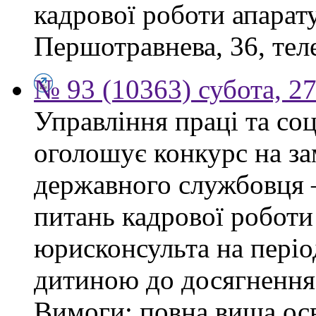
кадрової роботи апарату
Першотравнева, 36, тел
№ 93 (10363) субота, 2
Управління праці та со
оголошує конкурс на за
державного службовця —
питань кадрової роботи
юрисконсульта на періо
дитиною до досягнення 
Вимоги: повна вища осв