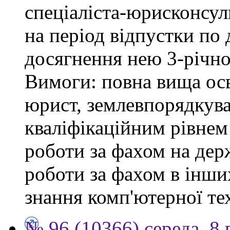
спеціаліста-юрисконсульт
на період відпустки по
досягнення нею 3-річног
Вимоги: повна вища осв
юрист, землевпорядкува
кваліфікаційним рівнем 
роботи за фахом на держ
роботи за фахом в інши
знання комп'ютерної те
№ 96 (10366) середа, 8