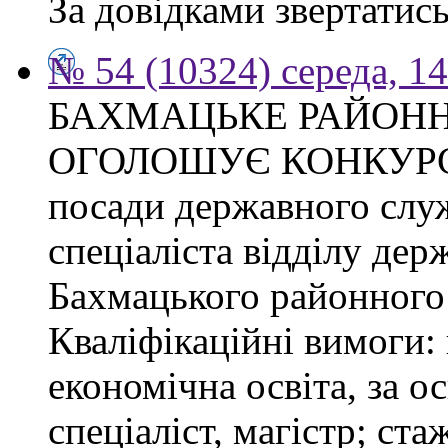
За довідками звертатись
№ 54 (10324) середа, 1
БАХМАЦЬКЕ РАЙОНН
ОГОЛОШУЄ КОНКУРС на
посади державного слу
спеціаліста відділу де
Бахмацького районного 
Кваліфікаційні вимоги:
економічна освіта, за о
спеціаліст, магістр; ст