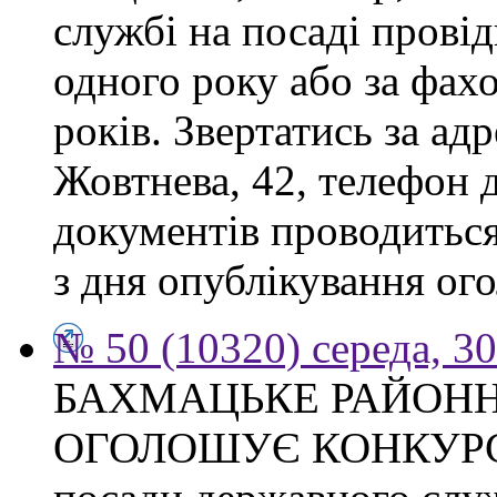
службі на посаді прові
одного року або за фах
років. Звертатись за адр
Жовтнева, 42, телефон 
документів проводиться
з дня опублікування ого
№ 50 (10320) середа, 3
БАХМАЦЬКЕ РАЙОНН
ОГОЛОШУЄ КОНКУРС на