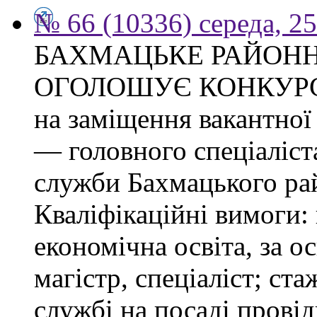
№ 66 (10336) середа, 2
БАХМАЦЬКЕ РАЙОНН
ОГОЛОШУЄ КОНКУР
на заміщення вакантно
— головного спеціаліст
служби Бахмацького рай
Кваліфікаційні вимоги:
економічна освіта, за о
магістр, спеціаліст; ст
службі на посаді провід