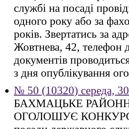
службі на посаді прові
одного року або за фах
років. Звертатись за адр
Жовтнева, 42, телефон 
документів проводиться
з дня опублікування ого
№ 50 (10320) середа, 3
БАХМАЦЬКЕ РАЙОНН
ОГОЛОШУЄ КОНКУРС на