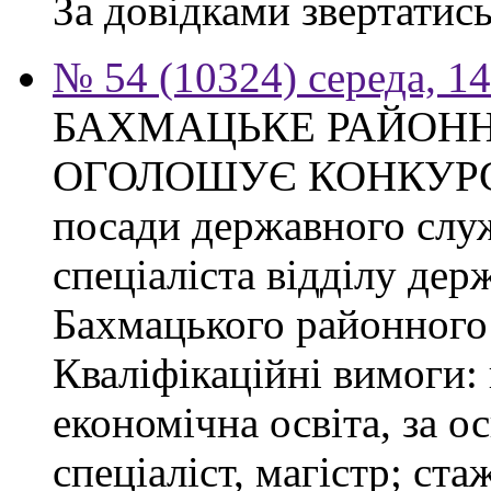
За довідками звертатись
№ 54 (10324) середа, 1
БАХМАЦЬКЕ РАЙОНН
ОГОЛОШУЄ КОНКУРС на
посади державного слу
спеціаліста відділу де
Бахмацького районного 
Кваліфікаційні вимоги:
економічна освіта, за о
спеціаліст, магістр; ст