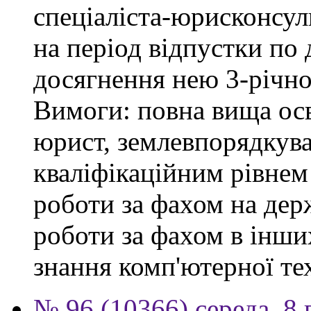
спеціаліста-юрисконсульт
на період відпустки по
досягнення нею 3-річног
Вимоги: повна вища осв
юрист, землевпорядкува
кваліфікаційним рівнем 
роботи за фахом на держ
роботи за фахом в інши
знання комп'ютерної те
№ 96 (10366) середа, 8