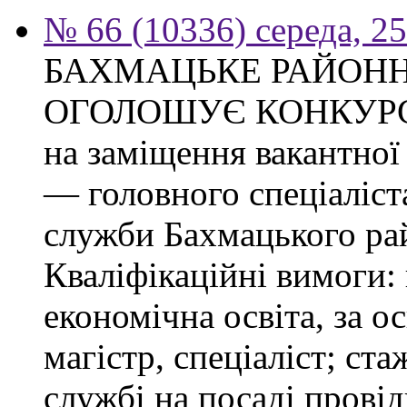
№ 66 (10336) середа, 2
БАХМАЦЬКЕ РАЙОНН
ОГОЛОШУЄ КОНКУР
на заміщення вакантно
— головного спеціаліст
служби Бахмацького рай
Кваліфікаційні вимоги:
економічна освіта, за о
магістр, спеціаліст; ст
службі на посаді провід