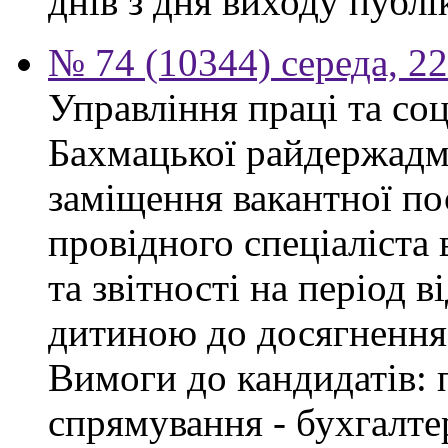
днів з дня виходу публі
№ 74 (10344) середа, 2
Управління праці та со
Бахмацької райдержадмі
заміщення вакантної п
провідного спеціаліста 
та звітності на період в
дитиною до досягнення 
Вимоги до кандидатів: 
спрямування - бухгалте