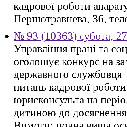
кадрової роботи апарату
Першотравнева, 36, тел
№ 93 (10363) субота, 2
Управління праці та со
оголошує конкурс на за
державного службовця —
питань кадрової роботи
юрисконсульта на періо
дитиною до досягнення 
Вимоги: повна вища осв