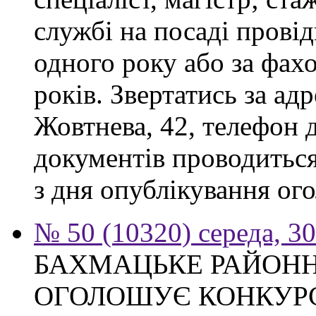
службі на посаді прові
одного року або за фах
років. Звертатись за адр
Жовтнева, 42, телефон 
документів проводиться
з дня опублікування ого
№ 50 (10320) середа, 3
БАХМАЦЬКЕ РАЙОНН
ОГОЛОШУЄ КОНКУРС на