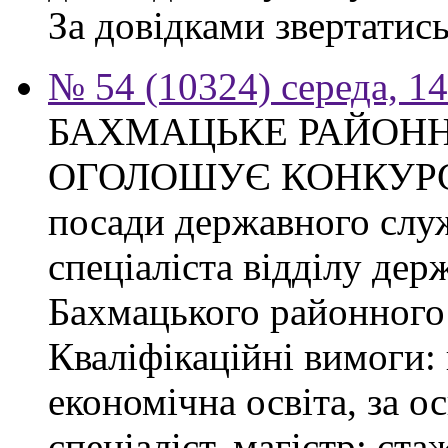
За довідками звертатись
№ 54 (10324) середа, 1
БАХМАЦЬКЕ РАЙОНН
ОГОЛОШУЄ КОНКУРС на
посади державного слу
спеціаліста відділу де
Бахмацького районного 
Кваліфікаційні вимоги:
економічна освіта, за о
спеціаліст, магістр; ст