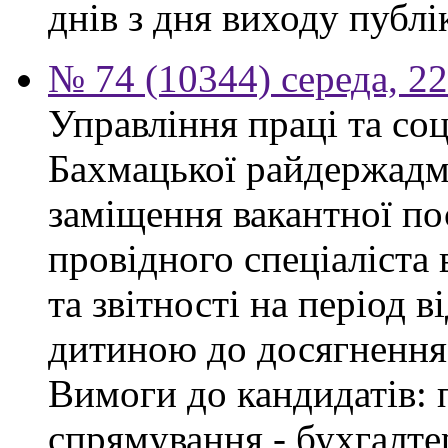
днів з дня виходу публі
№ 74 (10344) середа, 2
Управління праці та со
Бахмацької райдержадмі
заміщення вакантної п
провідного спеціаліста 
та звітності на період в
дитиною до досягнення 
Вимоги до кандидатів: 
спрямування - бухгалте