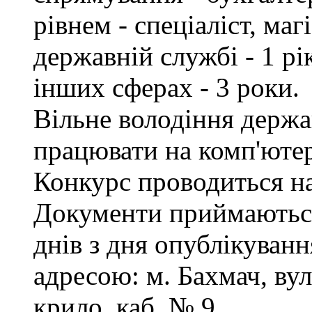
рівнем - спеціаліст, маг
державній службі - 1 рі
інших сферах - 3 роки.
Вільне володіння держ
працювати на комп'ютер
Конкурс проводиться на
Документи приймаються
днів з дня опублікуванн
адресою: м. Бахмач, вул
крило, каб. № 9.