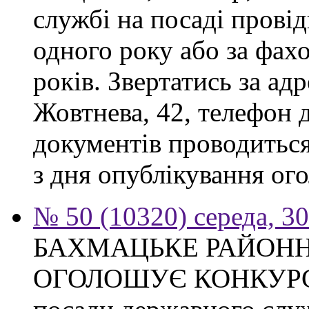
службі на посаді прові
одного року або за фах
років. Звертатись за адр
Жовтнева, 42, телефон 
документів проводиться
з дня опублікування ого
№ 50 (10320) середа, 3
БАХМАЦЬКЕ РАЙОНН
ОГОЛОШУЄ КОНКУРС на