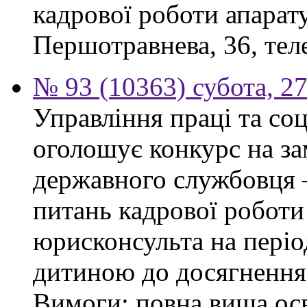
кадрової роботи апарату
Першотравнева, 36, тел
№ 93 (10363) субота, 2
Управління праці та со
оголошує конкурс на за
державного службовця —
питань кадрової роботи
юрисконсульта на періо
дитиною до досягнення 
Вимоги: повна вища осв