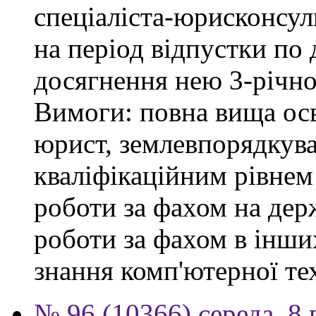
спеціаліста-юрисконсульт
на період відпустки по
досягнення нею 3-річног
Вимоги: повна вища осв
юрист, землевпорядкува
кваліфікаційним рівнем 
роботи за фахом на держ
роботи за фахом в інши
знання комп'ютерної те
№ 96 (10366) середа, 8