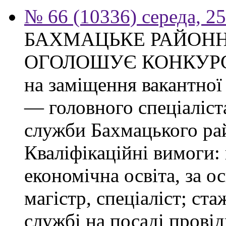
№ 66 (10336) середа, 2
БАХМАЦЬКЕ РАЙОНН
ОГОЛОШУЄ КОНКУР
на заміщення вакантно
— головного спеціаліст
служби Бахмацького рай
Кваліфікаційні вимоги:
економічна освіта, за о
магістр, спеціаліст; ст
службі на посаді провід