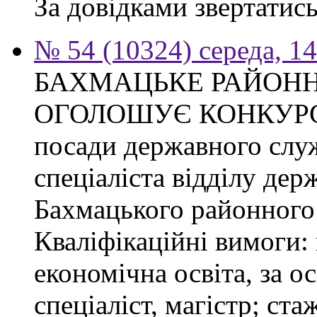
За довідками звертатись
№ 54 (10324) середа, 1
БАХМАЦЬКЕ РАЙОНН
ОГОЛОШУЄ КОНКУРС на
посади державного слу
спеціаліста відділу де
Бахмацького районного 
Кваліфікаційні вимоги:
економічна освіта, за о
спеціаліст, магістр; ст