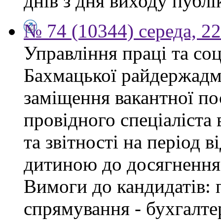
днів з дня виходу публі
№ 74 (10344) середа, 2
Управління праці та со
Бахмацької райдержадмі
заміщення вакантної п
провідного спеціаліста 
та звітності на період в
дитиною до досягнення 
Вимоги до кандидатів: 
спрямування - бухгалте