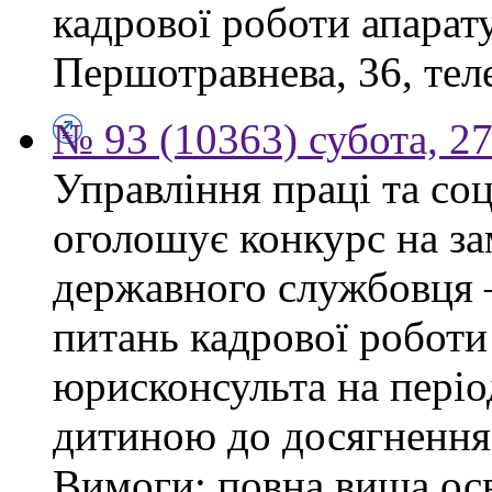
кадрової роботи апарату
Першотравнева, 36, тел
№ 93 (10363) субота, 2
Управління праці та со
оголошує конкурс на за
державного службовця —
питань кадрової роботи
юрисконсульта на періо
дитиною до досягнення 
Вимоги: повна вища осв