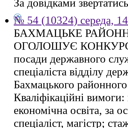
За довідками звертатись
№ 54 (10324) середа, 1
БАХМАЦЬКЕ РАЙОНН
ОГОЛОШУЄ КОНКУРС на
посади державного слу
спеціаліста відділу де
Бахмацького районного 
Кваліфікаційні вимоги:
економічна освіта, за о
спеціаліст, магістр; ст