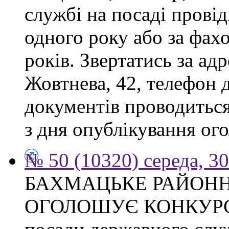
службі на посаді прові
одного року або за фах
років. Звертатись за адр
Жовтнева, 42, телефон 
документів проводиться
з дня опублікування ого
№ 50 (10320) середа, 3
БАХМАЦЬКЕ РАЙОНН
ОГОЛОШУЄ КОНКУРС на