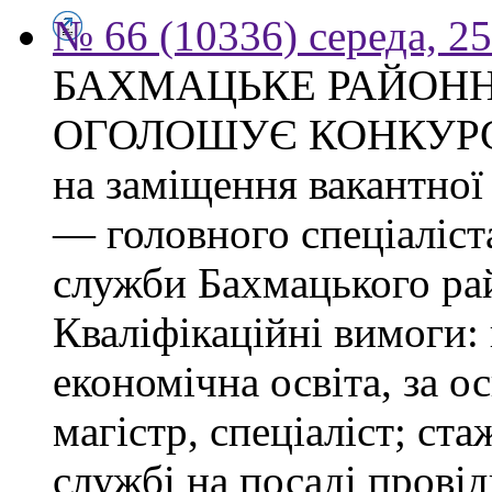
№ 66 (10336) середа, 2
БАХМАЦЬКЕ РАЙОНН
ОГОЛОШУЄ КОНКУР
на заміщення вакантно
— головного спеціаліст
служби Бахмацького рай
Кваліфікаційні вимоги:
економічна освіта, за о
магістр, спеціаліст; ст
службі на посаді провід