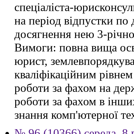
спеціаліста-юрисконсульт
на період відпустки по
досягнення нею 3-річног
Вимоги: повна вища осв
юрист, землевпорядкува
кваліфікаційним рівнем 
роботи за фахом на держ
роботи за фахом в інши
знання комп'ютерної те
№ 96 (10366) середа, 8