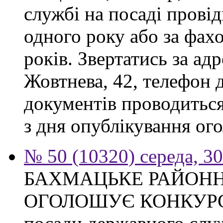
службі на посаді прові
одного року або за фах
років. Звертатись за адр
Жовтнева, 42, телефон 
документів проводиться
з дня опублікування ого
№ 50 (10320) середа, 3
БАХМАЦЬКЕ РАЙОНН
ОГОЛОШУЄ КОНКУРС на