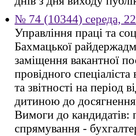
днів з дня виходу публі
№ 74 (10344) середа, 2
Управління праці та со
Бахмацької райдержадмі
заміщення вакантної п
провідного спеціаліста 
та звітності на період в
дитиною до досягнення 
Вимоги до кандидатів: 
спрямування - бухгалте