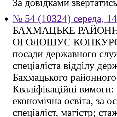
За довідками звертатись
№ 54 (10324) середа, 1
БАХМАЦЬКЕ РАЙОНН
ОГОЛОШУЄ КОНКУРС на
посади державного слу
спеціаліста відділу де
Бахмацького районного 
Кваліфікаційні вимоги:
економічна освіта, за о
спеціаліст, магістр; ст