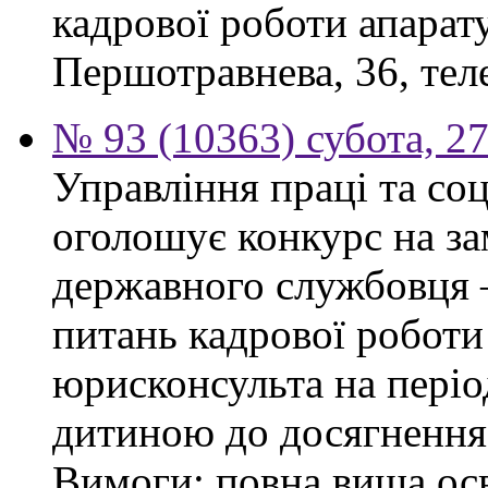
кадрової роботи апарату
Першотравнева, 36, тел
№ 93 (10363) субота, 2
Управління праці та со
оголошує конкурс на за
державного службовця —
питань кадрової роботи
юрисконсульта на періо
дитиною до досягнення 
Вимоги: повна вища осв