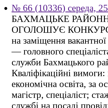
№ 66 (10336) середа, 2
БАХМАЦЬКЕ РАЙОНН
ОГОЛОШУЄ КОНКУР
на заміщення вакантно
— головного спеціаліст
служби Бахмацького рай
Кваліфікаційні вимоги:
економічна освіта, за о
магістр, спеціаліст; ст
службі на посаді провід