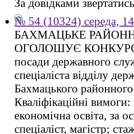
За довідками звертатись
№ 54 (10324) середа, 1
БАХМАЦЬКЕ РАЙОНН
ОГОЛОШУЄ КОНКУРС на
посади державного слу
спеціаліста відділу де
Бахмацького районного 
Кваліфікаційні вимоги:
економічна освіта, за о
спеціаліст, магістр; ст