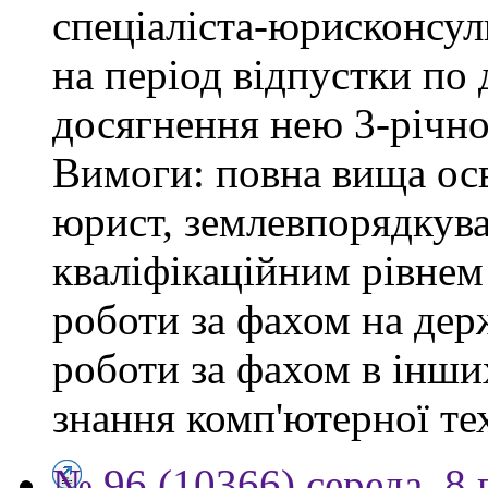
спеціаліста-юрисконсульт
на період відпустки по
досягнення нею 3-річног
Вимоги: повна вища осв
юрист, землевпорядкува
кваліфікаційним рівнем 
роботи за фахом на держ
роботи за фахом в інши
знання комп'ютерної те
№ 96 (10366) середа, 8