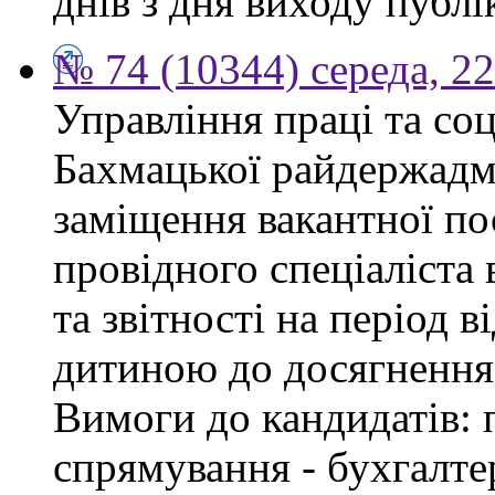
днів з дня виходу публі
№ 74 (10344) середа, 2
Управління праці та со
Бахмацької райдержадмі
заміщення вакантної п
провідного спеціаліста 
та звітності на період в
дитиною до досягнення 
Вимоги до кандидатів: 
спрямування - бухгалте