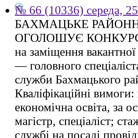
№ 66 (10336) середа, 2
БАХМАЦЬКЕ РАЙОНН
ОГОЛОШУЄ КОНКУР
на заміщення вакантно
— головного спеціаліст
служби Бахмацького рай
Кваліфікаційні вимоги:
економічна освіта, за о
магістр, спеціаліст; ст
службі на посаді провід