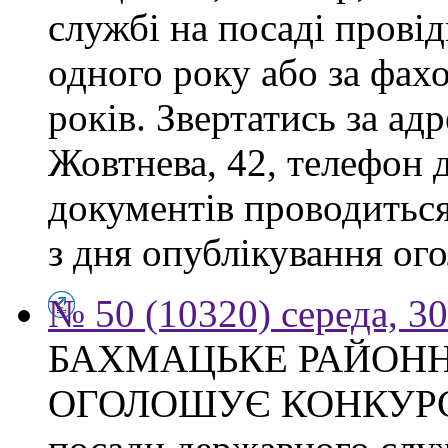
службі на посаді прові
одного року або за фах
років. Звертатись за адр
Жовтнева, 42, телефон 
документів проводиться
з дня опублікування ого
№ 50 (10320) середа, 3
БАХМАЦЬКЕ РАЙОНН
ОГОЛОШУЄ КОНКУРС на