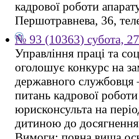
кадрової роботи апарату
Першотравнева, 36, тел
№ 93 (10363) субота, 2
Управління праці та со
оголошує конкурс на за
державного службовця —
питань кадрової роботи
юрисконсульта на періо
дитиною до досягнення 
Вимоги: повна вища осв