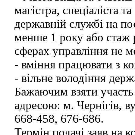
магістра, спеціаліста т
державній службі на пос
менше 1 року або стаж 
сферах управління не м
- вміння працювати з к
- вільне володіння дер
Бажаючим взяти участь 
адресою: м. Чернігів, ву
668-458, 676-686.
Термін подачі заяв на к